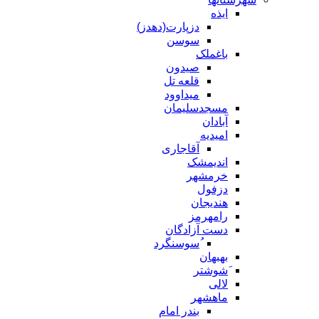
ایذه
دزپارت(دهدز)
سوسن
باغملک
صیدون
قلعه تل
میداوود
مسجدسلیمان
آبادان
امیدیه
آقاجاری
اندیمشک
خرمشهر
دزفول
هندیجان
رامهرمز
دست آزادگان
ُسوسنگرد
بهبهان
َشوشتر
لالی
ماهشهر
بندر امام