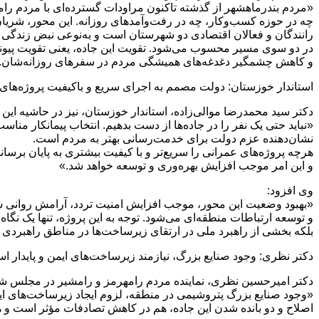
«مردم بندرماهشهر از گذشته تاکنون مراودات گسترده‌ای با مردم رامش
چه در حوزه کسب‌وکار، چه در رفت‌وآمدهای روزانه. این محور، شریان 
رانندگان و فعالان اقتصادی دو شهرستان است و به‌نوعی نبض زندگی 
در دو سوی مسیر محسوب می‌شود. تقویت این جاده، یعنی تقویت پیوند
و کاهش چشمگیر دغدغه‌های همیشگی مردم در سفرهای روزانه‌شان.
استاندار خوزستان: دولت مصمم به اجرای سریع و باکیفیت پروژه‌های
دکتر سید محمدرضا موالی‌زاده، استاندار خوزستان، نیز در حاشیه این 
«نباید حتی یک نفر را در جاده‌ها از دست بدهیم. انتخاب پیمانکار مناس
نشان‌دهنده عزم دولت برای خدمت‌رسانی بهتر به مردم است.
هرچه پروژه‌های عمرانی را سریع‌تر و با کیفیت بیشتری به پایان برسا
و این امر موجب افزایش بهره‌وری و توسعه خواهد شد.»
وی افزود:
«بهبود وضعیت این محور، موجب افزایش امنیت تردد، آرامش روانی 
و توسعه ارتباطات منطقه‌ای می‌شود. توجه به این پروژه، تنها یک نگا
بلکه بخشی از راهبرد ملی در ارتقای زیرساخت‌ها در مناطق راهبردی 
دکتر نظری: وجود صنایع بزرگ، نیازمند زیرساخت‌های ایمن و پایدار ا
دکتر امیرحسین نظری، نماینده مردم رامهرمز و رامشیر در مجلس شو
«وجود صنایع بزرگ پتروشیمی در منطقه، لزوم ایجاد زیرساخت‌های ایم
اصلاح و دو بانده شدن این جاده، هم در کاهش تصادفات مؤثر است و ه