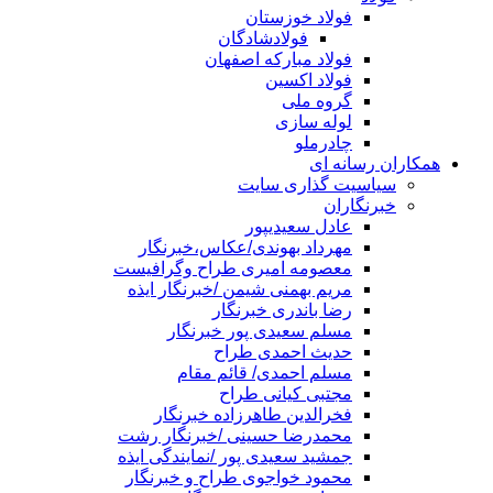
فولاد خوزستان
فولادشادگان
فولاد مبارکه اصفهان
فولاد اکسین
گروه ملی
لوله سازی
چادرملو
همکاران رسانه ای
سیاسیت گذاری سایت
خبرنگاران
عادل سعیدیپور
مهرداد بهوندی/عکاس،خبرنگار
معصومه امیری طراح وگرافیست
مریم بهمنی شیمن /خبرنگار ایذه
رضا باندری خبرنگار
مسلم سعیدی پور خبرنگار
حدیث احمدی طراح
مسلم احمدی/ قائم مقام
مجتبی کیانی طراح
فخرالدین طاهرزاده خبرنگار
محمدرضا حسینی /خبرنگار رشت
جمشید سعیدی پور /نمایندگی ایذه
محمود خواجوی طراح و خبرنگار