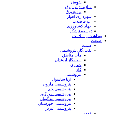
شوش
سازمان آب برق
توزیع برق
شهرداری اهواز
آب فاضلاب
جهاد کشاورزی
توسعه نیشکر
بهداشت و سلامت
صنعت
صمت
نفت،گاز،پتروشیمی
ملی مناطق
نفت گاز اروندان
حفاری
گاز
پتروشیمی
آریا ساسول
پتروشیمی مارون
پتروشیمی جم
پتروشیمی امیرکبیر
پتروشیمی تندگویان
پتروشیمی خوزستان
پتروشیمی تبریز
فولاد