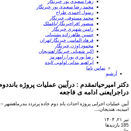
زهرا سعیدی پور خبرنگار
محمد رضا سعیدی پور خبرنگار
رسول احمدی طراح
محمد مستوفی خبرنگار
منصور افراخبرنگار/باغملک
رامین شهپری خبرنگار
حسین طاهرزاده پشتیبانی
فرهاد الماسی خبرنگار/تهران
محمود اوژن خبرنگار
اکبر شعبانی خبرنگار/هندیجان
رضا بوری پور/ رامهرمز
ابراهیم بندانی لولویی /ایذه
تماس باما
آرشیو
دکتر امیرحیاتمقدم : درآیین عملیات پروژه باند
دراجرایعنی ادامه ی فاجعه
امیدیه، هندیجان،...
تیر ۲۱, ۱۴۰۴
185 بازدیدها
چاپ