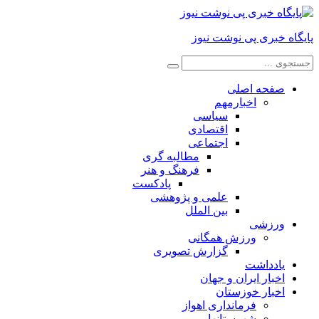
پایگاه خبری پی نوشت نیوز
صفحه اصلی
اخبارمهم
سیاسی
اقتصادی
اجتماعی
مطالبه گری
فرهنگ و هنر
پادکست
علمی و پژوهشی
بین الملل
ورزشی
ورزش همگانی
گزارش تصویری
یادداشت
اخبار ایران و جهان
اخبار خوزستان
فرمانداری اهواز
شهرستانها