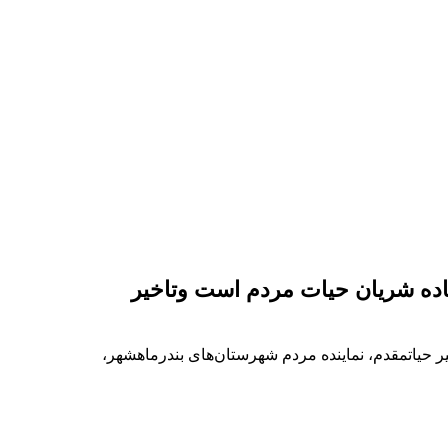
جاده شریان حیات مردم است وتاخیر
ه پرتردد بندرماهشهر – رامشیر به طول ۱۳ کیلومتر،پنجشنبه ۱۹تیرماه ۱۴۰۴ با حضور دکتر امیر حیاتمقدم، نماینده مردم شهرستان‌های بندرماهشهر،