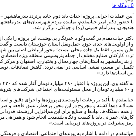
0 دیدگاه ها
آیین عملیات اجرایی پروژه احداث باند دوم جاده پرتردد بندرماهشهر – رامشیر به طول ۱۳ کیلومتر
با حضور دکتر امیر حیاتمقدم، نماینده مردم شهرستان‌های بندرماهشهر،
هندیجان، بندرامام خمینی (ره) و جولکی، برگزار شد.
دکتر حیات‌مقدم در گفت‌وگو با خبرنگار پی‌نوشت، این پروژه را یکی 
و از اولویت‌های جدی حوزه حمل‌ونقل استان خوزستان دانست و گفت
«این مسیر، فقط یک جاده محلی نیست؛ محور ارتباطی اصلی بین شهرس
تردد کارکنان صنایع مختلف از جمله پتروشیمی منطقه ویژه اقتصادی ا
از بندرماهشهر به استان‌های چهارمحال و بختیاری، اصفهان و مرکز کش
تکمیل این مسیر، نقشی اساسی در ایمنی تردد، کاهش تصادفات، تو
بین استان‌ها دارد.»
به گفته وی، این پروژه با اعتبار ۴۸۰ میلیارد تومان آغاز شده که ۴۲۰ میلیارد تومان از محل منابع ملی
و ۶۰ میلیارد تومان از محل مسئولیت‌های اجتماعی شرکت‌های پتروشیمی منطقه تأمین شده است.
حیاتمقدم با تأکید بر رعایت اولویت‌بندی پروژه‌ها و اجرای دقیق و استان
«سالانه ده‌ها کشته و مجروح در این محور پرخطر، عمق فاجعه و ضر
از همه دستگاه‌ها، نهادها و صنایع برای این هم‌افزایی ارزشمند قدردانی
کارهای عمرانی باید با کیفیت و نگاه بلندمدت انجام شود و همراهی مرد
رمز پیشرفت در پروژه‌های زیربنایی است.»
حیاتمقدم در ادامه با اشاره به پیوندهای اجتماعی، اقتصادی و فرهنگ