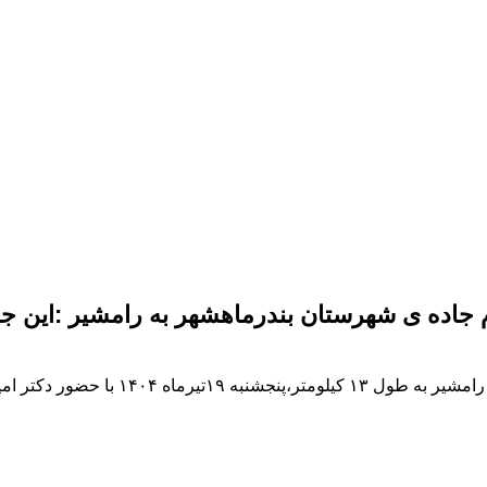
دوم جاده ی شهرستان بندرماهشهر به رامشیر :این 
آیین عملیات اجرایی پروژه احداث باند دوم جاد