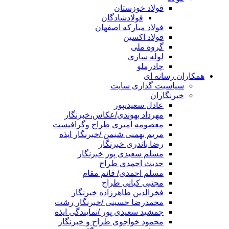
فولاد خوزستان
فولادشادگان
فولاد مبارکه اصفهان
فولاد اکسین
گروه ملی
لوله سازی
چادرملو
همکاران رسانه ای
سیاسیت گذاری سایت
خبرنگاران
عادل سعیدیپور
مهرداد بهوندی/عکاس،خبرنگار
معصومه امیری طراح وگرافیست
مریم بهمنی شیمن /خبرنگار ایذه
رضا باندری خبرنگار
مسلم سعیدی پور خبرنگار
حدیث احمدی طراح
مسلم احمدی/ قائم مقام
مجتبی کیانی طراح
فخرالدین طاهرزاده خبرنگار
محمدرضا حسینی /خبرنگار رشت
جمشید سعیدی پور /نمایندگی ایذه
محمود خواجوی طراح و خبرنگار