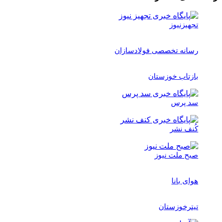
تجهیزنیوز
رسانه تخصصی فولادسازان
بازتاب خوزستان
سد پرس
کُنف نشر
صبح ملت نیوز
هوای بانا
تیترخوزستان