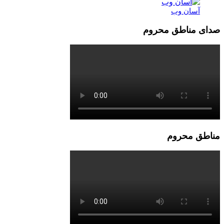
آسان وب
صدای مناطق محروم
مناطق محروم