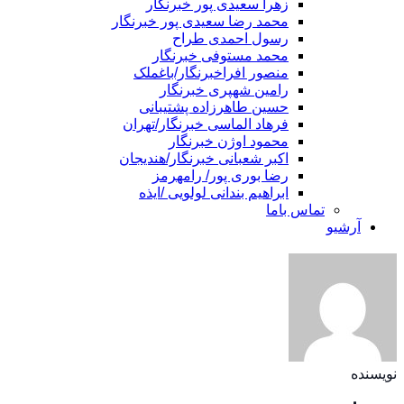
زهرا سعیدی پور خبرنگار
محمد رضا سعیدی پور خبرنگار
رسول احمدی طراح
محمد مستوفی خبرنگار
منصور افراخبرنگار/باغملک
رامین شهپری خبرنگار
حسین طاهرزاده پشتیبانی
فرهاد الماسی خبرنگار/تهران
محمود اوژن خبرنگار
اکبر شعبانی خبرنگار/هندیجان
رضا بوری پور/ رامهرمز
ابراهیم بندانی لولویی /ایذه
تماس باما
آرشیو
نویسنده