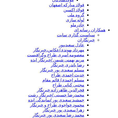
فولاد مبارکه اصفهان
فولاد اکسین
گروه ملی
لوله سازی
چادرملو
همکاران رسانه ای
سیاسیت گذاری سایت
خبرنگاران
عادل سعیدیپور
مهرداد بهوندی/عکاس،خبرنگار
معصومه امیری طراح وگرافیست
مریم بهمنی شیمن /خبرنگار ایذه
رضا باندری خبرنگار
مسلم سعیدی پور خبرنگار
حدیث احمدی طراح
مسلم احمدی/ قائم مقام
مجتبی کیانی طراح
فخرالدین طاهرزاده خبرنگار
محمدرضا حسینی /خبرنگار رشت
جمشید سعیدی پور /نمایندگی ایذه
محمود خواجوی طراح و خبرنگار
زهرا سعیدی پور خبرنگار
محمد رضا سعیدی پور خبرنگار