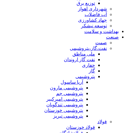
توزیع برق
شهرداری اهواز
آب فاضلاب
جهاد کشاورزی
توسعه نیشکر
بهداشت و سلامت
صنعت
صمت
نفت،گاز،پتروشیمی
ملی مناطق
نفت گاز اروندان
حفاری
گاز
پتروشیمی
آریا ساسول
پتروشیمی مارون
پتروشیمی جم
پتروشیمی امیرکبیر
پتروشیمی تندگویان
پتروشیمی خوزستان
پتروشیمی تبریز
فولاد
فولاد خوزستان
فولادشادگان