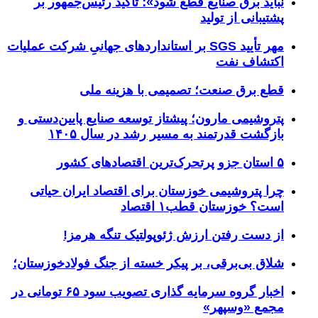
نباید برق صنایع قطع شود»؛ تأکید رئیس‌جمهور بر
پشتیبانی از تولید
مهر تأیید SGS بر استانداردهای جهانیِ شرکت عملیات
اکتشاف نفت
قطع برق صنعت؛ تصمیمی با هزینه ملی
پتروشیمی مارون؛ پیشتاز توسعه صنایع پایین‌دستی و
بازگشت قدرتمند به مسیر رشد در سال ۱۴۰۵
۵ استان جزو پرتحرک‌ترین اقتصاد‌های کشور
چرا پتروشیمی خوزستان برای اقتصاد ایران حیاتی
است؟ خوزستان قطب۱ اقتصاد
از دست رفتن ارزش ژئوپولتیک تنگه هرمز!
شلاق‌ بی‌برقی، بر پیکر خسته‌ از جنگ فولادخوزستان؛
اخبار گروه سرمایه گذاری تصویب سود ۶۵ تومانی در
مجمع «وسپهر»