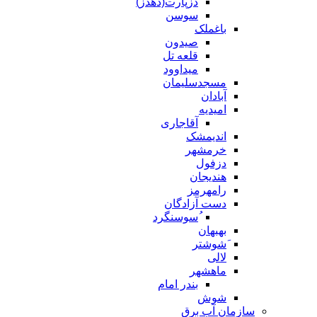
دزپارت(دهدز)
سوسن
باغملک
صیدون
قلعه تل
میداوود
مسجدسلیمان
آبادان
امیدیه
آقاجاری
اندیمشک
خرمشهر
دزفول
هندیجان
رامهرمز
دست آزادگان
ُسوسنگرد
بهبهان
َشوشتر
لالی
ماهشهر
بندر امام
شوش
سازمان آب برق