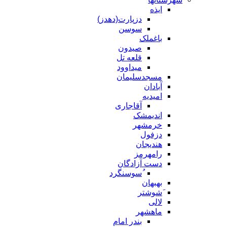
ایذه
دزپارت(دهدز)
سوسن
باغملک
صیدون
قلعه تل
میداوود
مسجدسلیمان
آبادان
امیدیه
آقاجاری
اندیمشک
خرمشهر
دزفول
هندیجان
رامهرمز
دست آزادگان
ُسوسنگرد
بهبهان
َشوشتر
لالی
ماهشهر
بندر امام