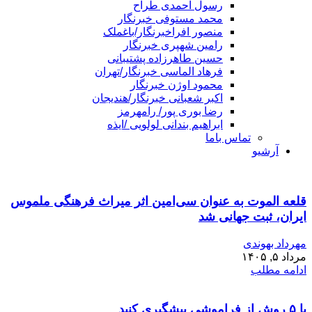
رسول احمدی طراح
محمد مستوفی خبرنگار
منصور افراخبرنگار/باغملک
رامین شهپری خبرنگار
حسین طاهرزاده پشتیبانی
فرهاد الماسی خبرنگار/تهران
محمود اوژن خبرنگار
اکبر شعبانی خبرنگار/هندیجان
رضا بوری پور/ رامهرمز
ابراهیم بندانی لولویی /ایذه
تماس باما
آرشیو
قلعه الموت به عنوان سی‌امین اثر میراث‌ فرهنگی ملموس
ایران، ثبت جهانی شد
مهرداد بهوندی
مرداد ۵, ۱۴۰۵
ادامه مطلب
با ۵ روش از فراموشی پیشگیری کنید