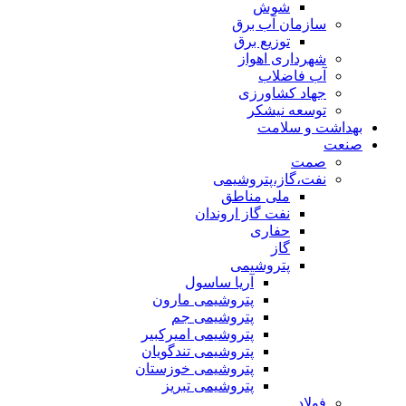
شوش
سازمان آب برق
توزیع برق
شهرداری اهواز
آب فاضلاب
جهاد کشاورزی
توسعه نیشکر
بهداشت و سلامت
صنعت
صمت
نفت،گاز،پتروشیمی
ملی مناطق
نفت گاز اروندان
حفاری
گاز
پتروشیمی
آریا ساسول
پتروشیمی مارون
پتروشیمی جم
پتروشیمی امیرکبیر
پتروشیمی تندگویان
پتروشیمی خوزستان
پتروشیمی تبریز
فولاد