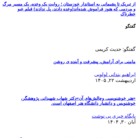
از تبریک تا پشیمانی به استاندار خوزستان ؛ روایت یک وعده، یک مسیر مرگ
و مردمی که هنوز فراموش شده‌اند(وعده دادند، پل ندادند) فیلم عبو
خطرناک
گفتگو
گفتگو: حدیث کریمی
مامنی برای آرامش، پیشرفت و آینده ی روشن
ابراهیم بندانی لولویی
اردیبهشت ۲۲, ۱۴۰۵
«هنر خوشنویسی وچالش‌های آن»دکتر شهاب شهیدانی پژوهشگر،
خوشنویس و دانشیار دانشگاه هنر اصفهان است.
پایگاه خبری پی نوشت
آبان ۳۰, ۱۴۰۴