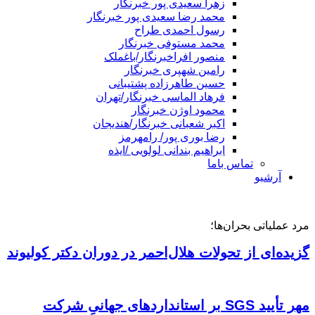
زهرا سعیدی پور خبرنگار
محمد رضا سعیدی پور خبرنگار
رسول احمدی طراح
محمد مستوفی خبرنگار
منصور افراخبرنگار/باغملک
رامین شهپری خبرنگار
حسین طاهرزاده پشتیبانی
فرهاد الماسی خبرنگار/تهران
محمود اوژن خبرنگار
اکبر شعبانی خبرنگار/هندیجان
رضا بوری پور/ رامهرمز
ابراهیم بندانی لولویی /ایذه
تماس باما
آرشیو
مرد عملیاتی بحران‌ها؛
گزیده‌ای از تحولات هلال‌احمر در دوران دکتر کولیوند
مهر تأیید SGS بر استانداردهای جهانیِ شرکت