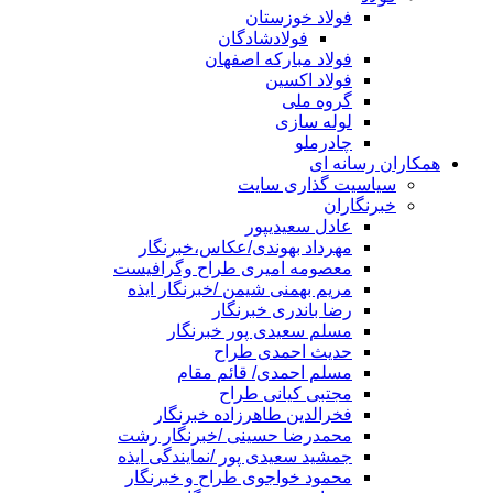
فولاد خوزستان
فولادشادگان
فولاد مبارکه اصفهان
فولاد اکسین
گروه ملی
لوله سازی
چادرملو
همکاران رسانه ای
سیاسیت گذاری سایت
خبرنگاران
عادل سعیدیپور
مهرداد بهوندی/عکاس،خبرنگار
معصومه امیری طراح وگرافیست
مریم بهمنی شیمن /خبرنگار ایذه
رضا باندری خبرنگار
مسلم سعیدی پور خبرنگار
حدیث احمدی طراح
مسلم احمدی/ قائم مقام
مجتبی کیانی طراح
فخرالدین طاهرزاده خبرنگار
محمدرضا حسینی /خبرنگار رشت
جمشید سعیدی پور /نمایندگی ایذه
محمود خواجوی طراح و خبرنگار