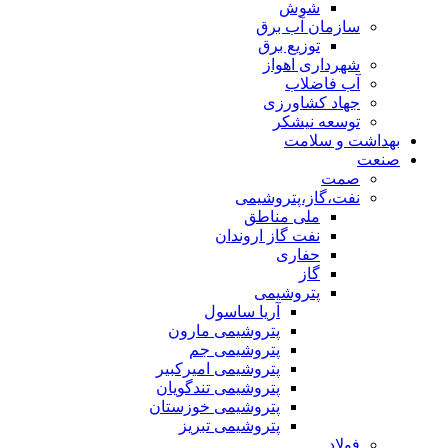
شوش
سازمان آب برق
توزیع برق
شهرداری اهواز
آب فاضلاب
جهاد کشاورزی
توسعه نیشکر
بهداشت و سلامت
صنعت
صمت
نفت،گاز،پتروشیمی
ملی مناطق
نفت گاز اروندان
حفاری
گاز
پتروشیمی
آریا ساسول
پتروشیمی مارون
پتروشیمی جم
پتروشیمی امیرکبیر
پتروشیمی تندگویان
پتروشیمی خوزستان
پتروشیمی تبریز
فولاد