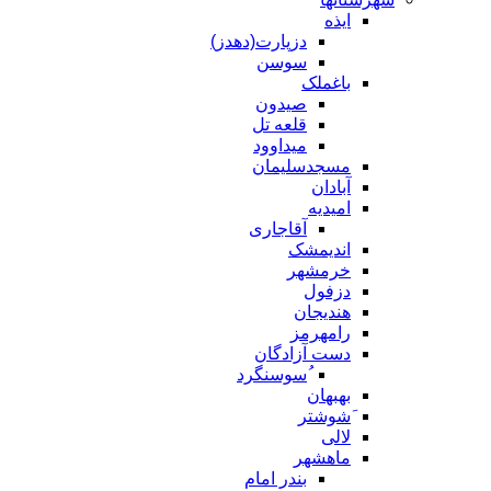
ایذه
دزپارت(دهدز)
سوسن
باغملک
صیدون
قلعه تل
میداوود
مسجدسلیمان
آبادان
امیدیه
آقاجاری
اندیمشک
خرمشهر
دزفول
هندیجان
رامهرمز
دست آزادگان
ُسوسنگرد
بهبهان
َشوشتر
لالی
ماهشهر
بندر امام