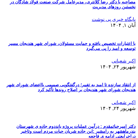
مصاحبه با دکتر رضا کلانتری، مدیرعامل شرکت صنعت فولاد شادگان در
نخستین روزهای مدیریت
پایگاه خبری پی نوشت
آبان ۱, ۱۴۰۴
با اعتبارات تخصیص یافته و حمایت مسئولان، شورای شهر هندیجان مسیر
توسعه و امید را پی می‌گیرد
اکبر شعبانی
شهریور ۲۴, ۱۴۰۴
از انتقاد سازنده تا امید به تغییر؛ درگفتگویی صمیمی بااعضای شورای شهر
هندیجان شورای شهر هندیجان بر اصلاح روندها تأکید کرد
اکبر شعبانی
شهریور ۲۴, ۱۴۰۴
دکتر امیرحیاتمقدم : درآیین عملیات پروژه بانددوم جاده ی شهرستان
بندرماهشهر به رامشیر :این جاده شریان حیات مردم است وتاخیر
دراجرایعنی ادامه ی فاجعه