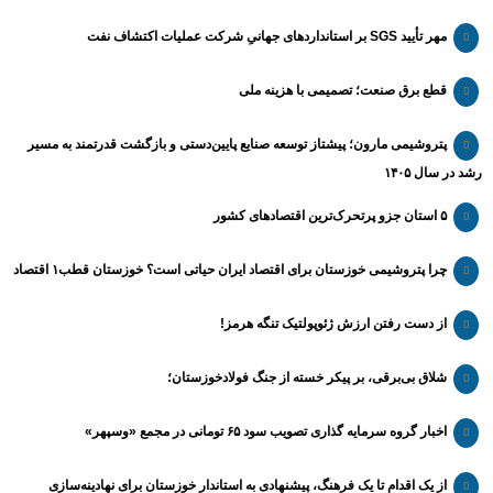
مهر تأیید SGS بر استانداردهای جهانیِ شرکت عملیات اکتشاف نفت
قطع برق صنعت؛ تصمیمی با هزینه ملی
پتروشیمی مارون؛ پیشتاز توسعه صنایع پایین‌دستی و بازگشت قدرتمند به مسیر
رشد در سال ۱۴۰۵
۵ استان جزو پرتحرک‌ترین اقتصاد‌های کشور
چرا پتروشیمی خوزستان برای اقتصاد ایران حیاتی است؟ خوزستان قطب۱ اقتصاد
از دست رفتن ارزش ژئوپولتیک تنگه هرمز!
شلاق‌ بی‌برقی، بر پیکر خسته‌ از جنگ فولادخوزستان؛
اخبار گروه سرمایه گذاری تصویب سود ۶۵ تومانی در مجمع «وسپهر»
از یک اقدام تا یک فرهنگ، پیشنهادی به استاندار خوزستان برای نهادینه‌سازی