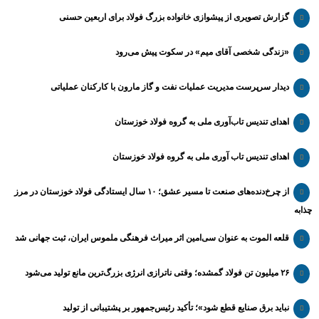
گزارش تصویری از پیشوازی خانواده بزرگ فولاد برای اربعین حسنی
«زندگی شخصی آقای میم» در سکوت پیش می‌رود
دیدار سرپرست مدیریت عملیات نفت و گاز مارون با کارکنان عملیاتی
اهدای تندیس تاب‌آوری ملی به گروه فولاد خوزستان
اهدای تندیس تاب آوری ملی به گروه فولاد خوزستان
از چرخ‌دنده‌های صنعت تا مسیر عشق؛ ۱۰ سال ایستادگی فولاد خوزستان در مرز
چذابه
قلعه الموت به عنوان سی‌امین اثر میراث‌ فرهنگی ملموس ایران، ثبت جهانی شد
۲۶ میلیون تن فولاد گمشده؛ وقتی ناترازی انرژی بزرگ‌ترین مانع تولید می‌شود
نباید برق صنایع قطع شود»؛ تأکید رئیس‌جمهور بر پشتیبانی از تولید