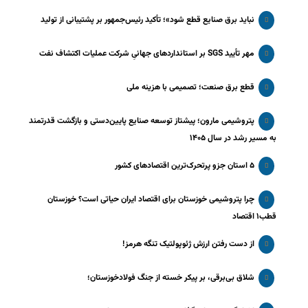
نباید برق صنایع قطع شود»؛ تأکید رئیس‌جمهور بر پشتیبانی از تولید
مهر تأیید SGS بر استانداردهای جهانیِ شرکت عملیات اکتشاف نفت
قطع برق صنعت؛ تصمیمی با هزینه ملی
پتروشیمی مارون؛ پیشتاز توسعه صنایع پایین‌دستی و بازگشت قدرتمند
به مسیر رشد در سال ۱۴۰۵
۵ استان جزو پرتحرک‌ترین اقتصاد‌های کشور
چرا پتروشیمی خوزستان برای اقتصاد ایران حیاتی است؟ خوزستان
قطب۱ اقتصاد
از دست رفتن ارزش ژئوپولتیک تنگه هرمز!
شلاق‌ بی‌برقی، بر پیکر خسته‌ از جنگ فولادخوزستان؛