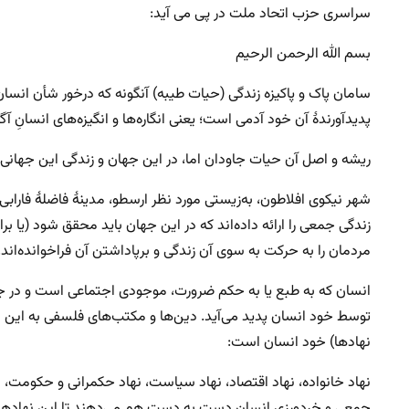
سراسری حزب اتحاد ملت در پی می آید:
بسم الله الرحمن الرحیم
سامان پاک و پاکیزه زندگی (حیات طیبه) آنگونه که درخور شأن انسان 
پدیدآورندهٔ آن خود آدمی است؛ یعنی انگاره‌ها و انگیزه‌های انسانِ آگا
ریشه و اصل آن حیات جاودان اما، در این جهان و زندگی این جهانی
شهر نیکوی افلاطون، به‌زیستی مورد نظر ارسطو، مدینهٔ فاضلهٔ فاراب
زندگی جمعی را ارائه داده‌اند که در این جهان باید محقق شود (یا ب
مردمان را به حرکت به سوی آن زندگی و برپاداشتن آن فراخوانده‌اند.
انسان که به طبع یا به حکم ضرورت، موجودی اجتماعی است و در ج
توسط خود انسان پدید می‌آید. دین‌ها و مکتب‌های فلسفی به این نها
نهادها) خود انسان است:
نهاد خانواده، نهاد اقتصاد، نهاد سیاست، نهاد حکمرانی و حکومت، 
جمعی و خردورزی انسان دست به دست هم می‌دهند تا این نهادها پد