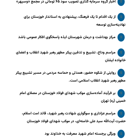
اخبار گروه سرمایه گذاری تصویب سود ۶۵ تومانی در مجمع «وسپهر»
از یک اقدام تا یک فرهنگ، پیشنهادی به استاندار خوزستان برای
نهادینه‌سازی توسعه
مرکز بهداشت و درمان شهرستان ایذه پاسخگوی افکار عمومی باشد
مراسم وداع، تشییع و تدفین پیکر مطهر رهبر شهید انقلاب و اعضای
خانواده ایشان
روایتی از شکوه حضور، همدلی و حماسه مردمی در مسیر تشییع پیکر
مطهر رهبر شهید انقلاب اسلامی است.
بر فرآیند آماده‌سازی موکب شهدای فولاد خوزستان در مصلای امام
خمینی (ره) تهران
مراسم عزاداری و سوگواری شهادت رهبر شهید، قائد امت اسلام،
حضرت آیت‌الله سید علی خامنه‌ای، در موکب شهدای فولاد خوزستان
ویژگی برجسته امام شهید معرفت به خداوند بود