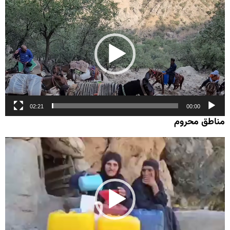
ویدیو
02:21
00:00
مناطق محروم
نمایشگر
ویدیو