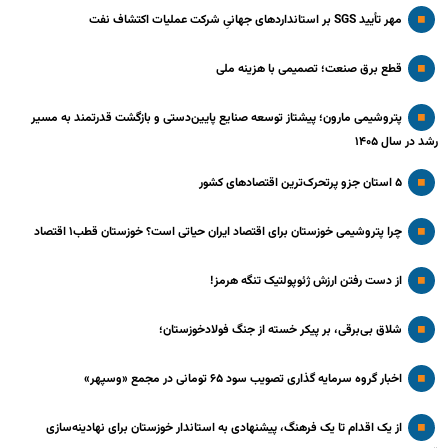
مهر تأیید SGS بر استانداردهای جهانیِ شرکت عملیات اکتشاف نفت
قطع برق صنعت؛ تصمیمی با هزینه ملی
پتروشیمی مارون؛ پیشتاز توسعه صنایع پایین‌دستی و بازگشت قدرتمند به مسیر
رشد در سال ۱۴۰۵
۵ استان جزو پرتحرک‌ترین اقتصاد‌های کشور
چرا پتروشیمی خوزستان برای اقتصاد ایران حیاتی است؟ خوزستان قطب۱ اقتصاد
از دست رفتن ارزش ژئوپولتیک تنگه هرمز!
شلاق‌ بی‌برقی، بر پیکر خسته‌ از جنگ فولادخوزستان؛
اخبار گروه سرمایه گذاری تصویب سود ۶۵ تومانی در مجمع «وسپهر»
از یک اقدام تا یک فرهنگ، پیشنهادی به استاندار خوزستان برای نهادینه‌سازی