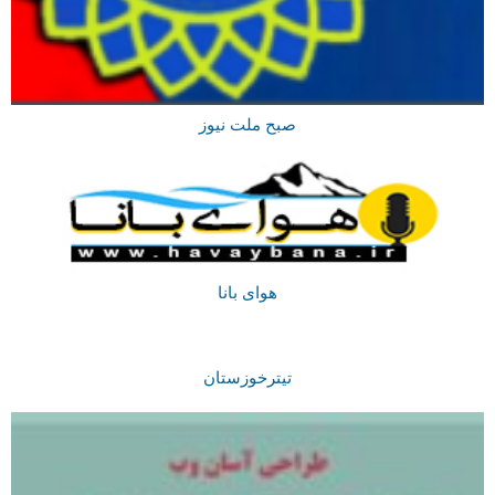
صبح ملت نیوز
هوای بانا
تیترخوزستان