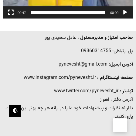
00:47
00:00
صاحب امتیاز و مدیرمسئول :
عادل سعیدی پور
پل ارتباطی: 09360314755
آدرس ایمیل:
pynevesht@gmail.com
صفحه اینستاگرام :
www.instagram.com/pynevesht.ir
توئیتر :
www.twitter.com/pynevesht_ir
آدرس دفتر : اهواز
با ارائه نظرات و پیشنهادات خود ما را در ارائه هر چه بهتر این خدمات
یاری کنید.