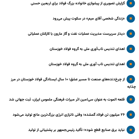
گزارش تصویری از پیشوازی خانواده بزرگ فولاد برای اربعین حسنی
«زندگی شخصی آقای میم» در سکوت پیش می‌رود
دیدار سرپرست مدیریت عملیات نفت و گاز مارون با کارکنان عملیاتی
اهدای تندیس تاب‌آوری ملی به گروه فولاد خوزستان
اهدای تندیس تاب آوری ملی به گروه فولاد خوزستان
از چرخ‌دنده‌های صنعت تا مسیر عشق؛ ۱۰ سال ایستادگی فولاد خوزستان در مرز
چذابه
قلعه الموت به عنوان سی‌امین اثر میراث‌ فرهنگی ملموس ایران، ثبت جهانی شد
۲۶ میلیون تن فولاد گمشده؛ وقتی ناترازی انرژی بزرگ‌ترین مانع تولید می‌شود
نباید برق صنایع قطع شود»؛ تأکید رئیس‌جمهور بر پشتیبانی از تولید