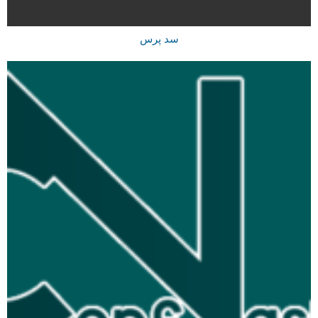
سد پرس