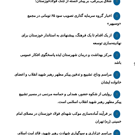
شلاق‌ بی‌برقی، بر پیکر خسته‌ از جنگ فولادخوزستان؛
اخبار گروه سرمایه گذاری تصویب سود ۶۵ تومانی در مجمع
«وسپهر»
از یک اقدام تا یک فرهنگ، پیشنهادی به استاندار خوزستان برای
نهادینه‌سازی توسعه
مرکز بهداشت و درمان شهرستان ایذه پاسخگوی افکار عمومی
باشد
مراسم وداع، تشییع و تدفین پیکر مطهر رهبر شهید انقلاب و اعضای
خانواده ایشان
روایتی از شکوه حضور، همدلی و حماسه مردمی در مسیر تشییع
پیکر مطهر رهبر شهید انقلاب اسلامی است.
بر فرآیند آماده‌سازی موکب شهدای فولاد خوزستان در مصلای امام
خمینی (ره) تهران
مراسم عزاداری و سوگواری شهادت رهبر شهید، قائد امت اسلام،