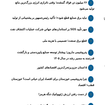
۲۶ میلیون تن فولاد گمشده؛ وقتی ناترازی انرژی بزرگ‌ترین مانع
تولید می‌شود
نباید برق صنایع قطع شود»؛ تأکید رئیس‌جمهور بر پشتیبانی از تولید
مهر تأیید SGS بر استانداردهای جهانیِ شرکت عملیات اکتشاف نفت
قطع برق صنعت؛ تصمیمی با هزینه ملی
پتروشیمی مارون؛ پیشتاز توسعه صنایع پایین‌دستی و بازگشت
قدرتمند به مسیر رشد در سال ۱۴۰۵
۵ استان جزو پرتحرک‌ترین اقتصاد‌های کشور
چرا پتروشیمی خوزستان برای اقتصاد ایران حیاتی است؟ خوزستان
قطب۱ اقتصاد
از دست رفتن ارزش ژئوپولتیک تنگه هرمز!