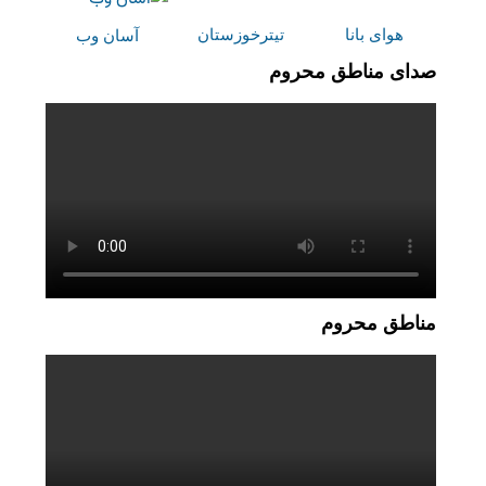
هوای بانا
تیترخوزستان
آسان وب
صدای مناطق محروم
مناطق محروم