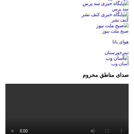
سد پرس
کُنف نشر
صبح ملت نیوز
هوای بانا
تیترخوزستان
آسان وب
صدای مناطق محروم