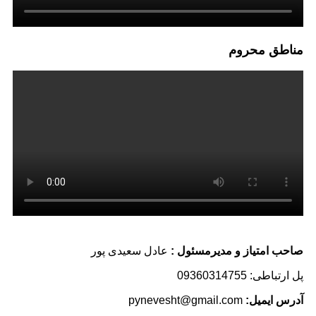
مناطق محروم
صاحب امتیاز و مدیرمسئول :
عادل سعیدی پور
پل ارتباطی: 09360314755
آدرس ایمیل:
pynevesht@gmail.com