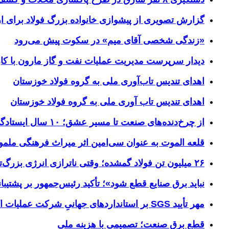
گزارش تصویری از پیشوازی خانواده بزرگ فولاد برای 
«زندگی شخصی آقای میم» در سکوت پیش می‌رود
دیدار سرپرست مدیریت عملیات نفت و گاز مارون با کار
اهدای تندیس تاب‌آوری ملی به گروه فولاد خوزستان
اهدای تندیس تاب آوری ملی به گروه فولاد خوزستان
از چرخ‌دنده‌های صنعت تا مسیر عشق؛ ۱۰ سال ایستادگی فولاد خوزستان در مرز چذابه
قلعه الموت به عنوان سی‌امین اثر میراث‌ فرهنگی ملم
۲۶ میلیون تن فولاد گمشده؛ وقتی ناترازی انرژی بزرگ‌ترین مانع تولید می‌شود
نباید برق صنایع قطع شود»؛ تأکید رئیس‌جمهور بر پشتیبانی
مهر تأیید SGS بر استانداردهای جهانیِ شرکت عملیات اکتشاف نفت
قطع برق صنعت؛ تصمیمی با هزینه ملی