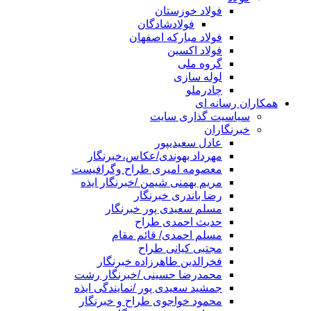
فولاد خوزستان
فولادشادگان
فولاد مبارکه اصفهان
فولاد اکسین
گروه ملی
لوله سازی
چادرملو
همکاران رسانه ای
سیاسیت گذاری سایت
خبرنگاران
عادل سعیدیپور
مهرداد بهوندی/عکاس،خبرنگار
معصومه امیری طراح وگرافیست
مریم بهمنی شیمن /خبرنگار ایذه
رضا باندری خبرنگار
مسلم سعیدی پور خبرنگار
حدیث احمدی طراح
مسلم احمدی/ قائم مقام
مجتبی کیانی طراح
فخرالدین طاهرزاده خبرنگار
محمدرضا حسینی /خبرنگار رشت
جمشید سعیدی پور /نمایندگی ایذه
محمود خواجوی طراح و خبرنگار