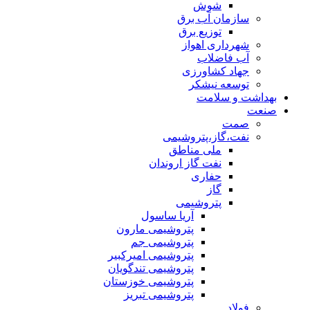
شوش
سازمان آب برق
توزیع برق
شهرداری اهواز
آب فاضلاب
جهاد کشاورزی
توسعه نیشکر
بهداشت و سلامت
صنعت
صمت
نفت،گاز،پتروشیمی
ملی مناطق
نفت گاز اروندان
حفاری
گاز
پتروشیمی
آریا ساسول
پتروشیمی مارون
پتروشیمی جم
پتروشیمی امیرکبیر
پتروشیمی تندگویان
پتروشیمی خوزستان
پتروشیمی تبریز
فولاد