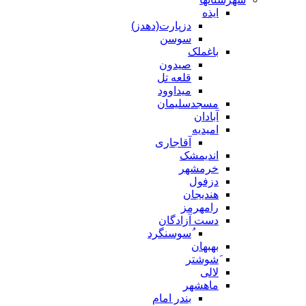
ایذه
دزپارت(دهدز)
سوسن
باغملک
صیدون
قلعه تل
میداوود
مسجدسلیمان
آبادان
امیدیه
آقاجاری
اندیمشک
خرمشهر
دزفول
هندیجان
رامهرمز
دست آزادگان
ُسوسنگرد
بهبهان
َشوشتر
لالی
ماهشهر
بندر امام