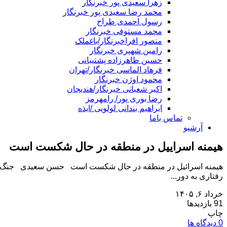
زهرا سعیدی پور خبرنگار
محمد رضا سعیدی پور خبرنگار
رسول احمدی طراح
محمد مستوفی خبرنگار
منصور افراخبرنگار/باغملک
رامین شهپری خبرنگار
حسین طاهرزاده پشتیبانی
فرهاد الماسی خبرنگار/تهران
محمود اوژن خبرنگار
اکبر شعبانی خبرنگار/هندیجان
رضا بوری پور/ رامهرمز
ابراهیم بندانی لولویی /ایذه
تماس باما
آرشیو
هیمنه اسراییل در منطقه در حال شکست است
هیمنه اسرائیل در منطقه در حال شکست است حسن سعیدی جنگ افروزی
رفتاری به دور...
خرداد ۶, ۱۴۰۵
91 بازدیدها
چاپ
0 دیدگاه ها