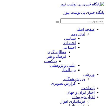
پایگاه خبری پی نوشت نیوز
صفحه اصلی
اخبارمهم
سیاسی
اقتصادی
اجتماعی
مطالبه گری
فرهنگ و هنر
پادکست
علمی و پژوهشی
بین الملل
ورزشی
ورزش همگانی
گزارش تصویری
یادداشت
اخبار ایران و جهان
اخبار خوزستان
فرمانداری اهواز
شهرستانها