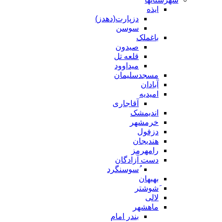
ایذه
دزپارت(دهدز)
سوسن
باغملک
صیدون
قلعه تل
میداوود
مسجدسلیمان
آبادان
امیدیه
آقاجاری
اندیمشک
خرمشهر
دزفول
هندیجان
رامهرمز
دست آزادگان
ُسوسنگرد
بهبهان
َشوشتر
لالی
ماهشهر
بندر امام