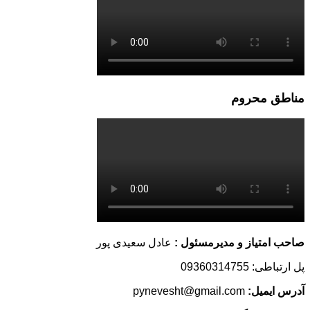
مناطق محروم
صاحب امتیاز و مدیرمسئول :
عادل سعیدی پور
پل ارتباطی: 09360314755
آدرس ایمیل:
pynevesht@gmail.com