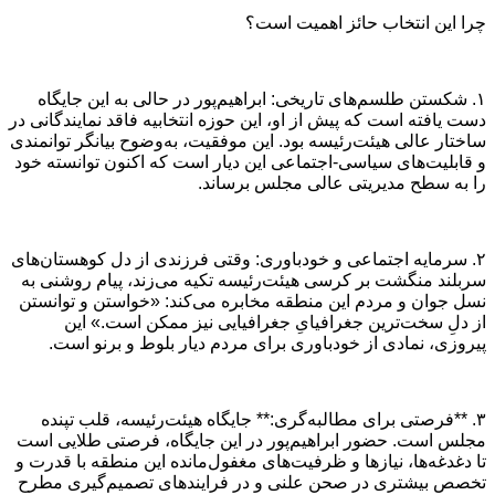
چرا این انتخاب حائز اهمیت است؟
۱. شکستن طلسم‌های تاریخی: ابراهیم‌پور در حالی به این جایگاه
دست یافته است که پیش از او، این حوزه انتخابیه فاقد نمایندگانی در
ساختار عالی هیئت‌رئیسه بود. این موفقیت، به‌وضوح بیانگر توانمندی
و قابلیت‌های سیاسی-اجتماعی این دیار است که اکنون توانسته خود
را به سطح مدیریتی عالی مجلس برساند.
۲. سرمایه اجتماعی و خودباوری: وقتی فرزندی از دل کوهستان‌های
سربلند منگشت بر کرسی هیئت‌رئیسه تکیه می‌زند، پیام روشنی به
نسل جوان و مردم این منطقه مخابره می‌کند: «خواستن و توانستن
از دلِ سخت‌ترین جغرافیایِ جغرافیایی نیز ممکن است.» این
پیروزی، نمادی از خودباوری برای مردم دیار بلوط و برنو است.
۳. **فرصتی برای مطالبه‌گری:** جایگاه هیئت‌رئیسه، قلب تپنده
مجلس است. حضور ابراهیم‌پور در این جایگاه، فرصتی طلایی است
تا دغدغه‌ها، نیازها و ظرفیت‌های مغفول‌مانده این منطقه با قدرت و
تخصص بیشتری در صحن علنی و در فرایندهای تصمیم‌گیری مطرح