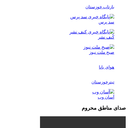
بازتاب خوزستان
سد پرس
کُنف نشر
صبح ملت نیوز
هوای بانا
تیترخوزستان
آسان وب
صدای مناطق محروم