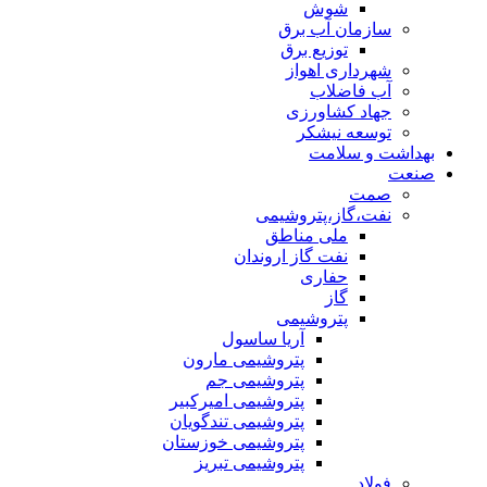
شوش
سازمان آب برق
توزیع برق
شهرداری اهواز
آب فاضلاب
جهاد کشاورزی
توسعه نیشکر
بهداشت و سلامت
صنعت
صمت
نفت،گاز،پتروشیمی
ملی مناطق
نفت گاز اروندان
حفاری
گاز
پتروشیمی
آریا ساسول
پتروشیمی مارون
پتروشیمی جم
پتروشیمی امیرکبیر
پتروشیمی تندگویان
پتروشیمی خوزستان
پتروشیمی تبریز
فولاد