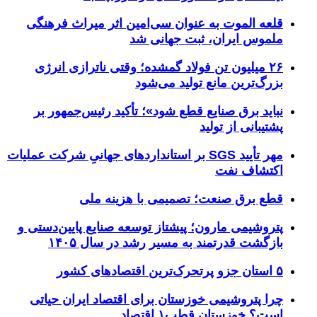
قلعه الموت به عنوان سی‌امین اثر میراث‌ فرهنگی
ملموس ایران، ثبت جهانی شد
۲۶ میلیون تن فولاد گمشده؛ وقتی ناترازی انرژی
بزرگ‌ترین مانع تولید می‌شود
نباید برق صنایع قطع شود»؛ تأکید رئیس‌جمهور بر
پشتیبانی از تولید
مهر تأیید SGS بر استانداردهای جهانیِ شرکت عملیات
اکتشاف نفت
قطع برق صنعت؛ تصمیمی با هزینه ملی
پتروشیمی مارون؛ پیشتاز توسعه صنایع پایین‌دستی و
بازگشت قدرتمند به مسیر رشد در سال ۱۴۰۵
۵ استان جزو پرتحرک‌ترین اقتصاد‌های کشور
چرا پتروشیمی خوزستان برای اقتصاد ایران حیاتی
است؟ خوزستان قطب۱ اقتصاد