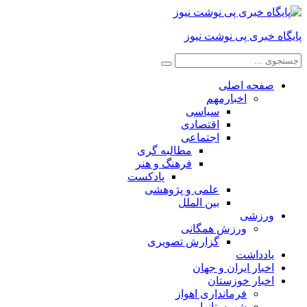
پایگاه خبری پی نوشت نیوز
صفحه اصلی
اخبارمهم
سیاسی
اقتصادی
اجتماعی
مطالبه گری
فرهنگ و هنر
پادکست
علمی و پژوهشی
بین الملل
ورزشی
ورزش همگانی
گزارش تصویری
یادداشت
اخبار ایران و جهان
اخبار خوزستان
فرمانداری اهواز
شهرستانها