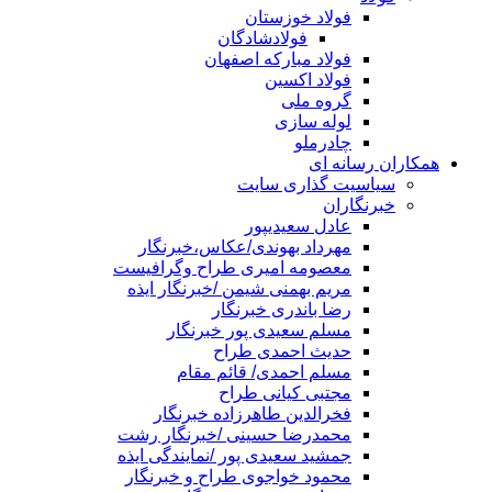
فولاد خوزستان
فولادشادگان
فولاد مبارکه اصفهان
فولاد اکسین
گروه ملی
لوله سازی
چادرملو
همکاران رسانه ای
سیاسیت گذاری سایت
خبرنگاران
عادل سعیدیپور
مهرداد بهوندی/عکاس،خبرنگار
معصومه امیری طراح وگرافیست
مریم بهمنی شیمن /خبرنگار ایذه
رضا باندری خبرنگار
مسلم سعیدی پور خبرنگار
حدیث احمدی طراح
مسلم احمدی/ قائم مقام
مجتبی کیانی طراح
فخرالدین طاهرزاده خبرنگار
محمدرضا حسینی /خبرنگار رشت
جمشید سعیدی پور /نمایندگی ایذه
محمود خواجوی طراح و خبرنگار