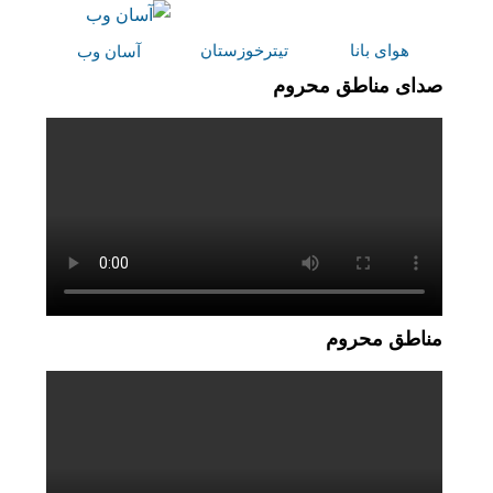
هوای بانا
تیترخوزستان
آسان وب
صدای مناطق محروم
مناطق محروم