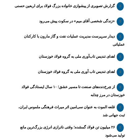
گزارش تصویری از پیشوازی خانواده بزرگ فولاد برای اربعین حسنی
«زندگی شخصی آقای میم» در سکوت پیش می‌رود
دیدار سرپرست مدیریت عملیات نفت و گاز مارون با کارکنان
عملیاتی
اهدای تندیس تاب‌آوری ملی به گروه فولاد خوزستان
اهدای تندیس تاب آوری ملی به گروه فولاد خوزستان
از چرخ‌دنده‌های صنعت تا مسیر عشق؛ ۱۰ سال ایستادگی فولاد
خوزستان در مرز چذابه
قلعه الموت به عنوان سی‌امین اثر میراث‌ فرهنگی ملموس ایران،
ثبت جهانی شد
۲۶ میلیون تن فولاد گمشده؛ وقتی ناترازی انرژی بزرگ‌ترین مانع
تولید می‌شود