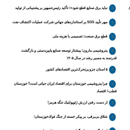
نباید برق صنایع قطع شود»؛ تأکید رئیس‌جمهور بر پشتیبانی از تولید
مهر تأیید SGS بر استانداردهای جهانیِ شرکت عملیات اکتشاف نفت
قطع برق صنعت؛ تصمیمی با هزینه ملی
پتروشیمی مارون؛ پیشتاز توسعه صنایع پایین‌دستی و بازگشت
قدرتمند به مسیر رشد در سال ۱۴۰۵
۵ استان جزو پرتحرک‌ترین اقتصاد‌های کشور
چرا پتروشیمی خوزستان برای اقتصاد ایران حیاتی است؟ خوزستان
قطب۱ اقتصاد
از دست رفتن ارزش ژئوپولتیک تنگه هرمز!
شلاق‌ بی‌برقی، بر پیکر خسته‌ از جنگ فولادخوزستان؛