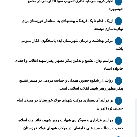
اخبار گروه سرمایه گذاری تصویب سود ۶۵ تومانی در مجمع
«وسپهر»
از یک اقدام تا یک فرهنگ، پیشنهادی به استاندار خوزستان برای
نهادینه‌سازی توسعه
مرکز بهداشت و درمان شهرستان ایذه پاسخگوی افکار عمومی
باشد
مراسم وداع، تشییع و تدفین پیکر مطهر رهبر شهید انقلاب و اعضای
خانواده ایشان
روایتی از شکوه حضور، همدلی و حماسه مردمی در مسیر تشییع
پیکر مطهر رهبر شهید انقلاب اسلامی است.
بر فرآیند آماده‌سازی موکب شهدای فولاد خوزستان در مصلای امام
خمینی (ره) تهران
مراسم عزاداری و سوگواری شهادت رهبر شهید، قائد امت اسلام،
حضرت آیت‌الله سید علی خامنه‌ای، در موکب شهدای فولاد خوزستان