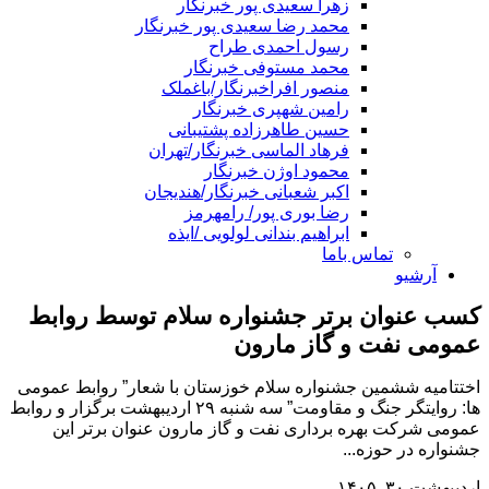
زهرا سعیدی پور خبرنگار
محمد رضا سعیدی پور خبرنگار
رسول احمدی طراح
محمد مستوفی خبرنگار
منصور افراخبرنگار/باغملک
رامین شهپری خبرنگار
حسین طاهرزاده پشتیبانی
فرهاد الماسی خبرنگار/تهران
محمود اوژن خبرنگار
اکبر شعبانی خبرنگار/هندیجان
رضا بوری پور/ رامهرمز
ابراهیم بندانی لولویی /ایذه
تماس باما
آرشیو
کسب عنوان برتر جشنواره سلام توسط روابط
عمومی نفت و گاز مارون
اختتامیه ششمین جشنواره سلام خوزستان با شعار” روابط عمومی
ها: روایتگر جنگ و مقاومت” سه شنبه ۲۹ اردیبهشت برگزار و روابط
عمومی شرکت بهره برداری نفت و گاز مارون عنوان برتر این
جشنواره در حوزه...
اردیبهشت ۳۰, ۱۴۰۵