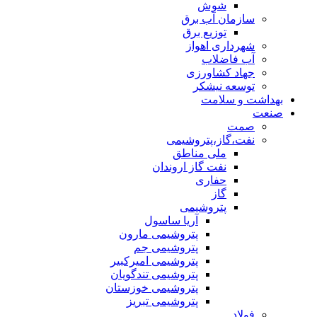
شوش
سازمان آب برق
توزیع برق
شهرداری اهواز
آب فاضلاب
جهاد کشاورزی
توسعه نیشکر
بهداشت و سلامت
صنعت
صمت
نفت،گاز،پتروشیمی
ملی مناطق
نفت گاز اروندان
حفاری
گاز
پتروشیمی
آریا ساسول
پتروشیمی مارون
پتروشیمی جم
پتروشیمی امیرکبیر
پتروشیمی تندگویان
پتروشیمی خوزستان
پتروشیمی تبریز
فولاد