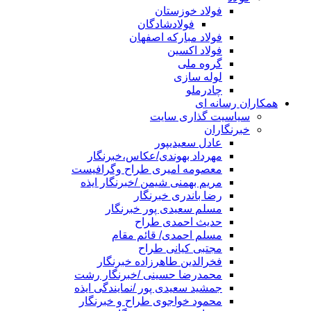
فولاد خوزستان
فولادشادگان
فولاد مبارکه اصفهان
فولاد اکسین
گروه ملی
لوله سازی
چادرملو
همکاران رسانه ای
سیاسیت گذاری سایت
خبرنگاران
عادل سعیدیپور
مهرداد بهوندی/عکاس،خبرنگار
معصومه امیری طراح وگرافیست
مریم بهمنی شیمن /خبرنگار ایذه
رضا باندری خبرنگار
مسلم سعیدی پور خبرنگار
حدیث احمدی طراح
مسلم احمدی/ قائم مقام
مجتبی کیانی طراح
فخرالدین طاهرزاده خبرنگار
محمدرضا حسینی /خبرنگار رشت
جمشید سعیدی پور /نمایندگی ایذه
محمود خواجوی طراح و خبرنگار