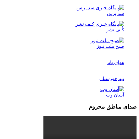
سد پرس
کُنف نشر
صبح ملت نیوز
هوای بانا
تیترخوزستان
آسان وب
صدای مناطق محروم