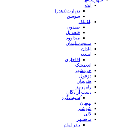
ایذه
دزپارت(دهدز)
سوسن
باغملک
صیدون
قلعه تل
میداوود
مسجدسلیمان
آبادان
امیدیه
آقاجاری
اندیمشک
خرمشهر
دزفول
هندیجان
رامهرمز
دست آزادگان
ُسوسنگرد
بهبهان
َشوشتر
لالی
ماهشهر
بندر امام