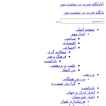
پایگاه خبری پی نوشت نیوز
صفحه اصلی
اخبارمهم
سیاسی
اقتصادی
اجتماعی
مطالبه گری
فرهنگ و هنر
پادکست
علمی و پژوهشی
بین الملل
ورزشی
ورزش همگانی
گزارش تصویری
یادداشت
اخبار ایران و جهان
اخبار خوزستان
فرمانداری اهواز
شهرستانها