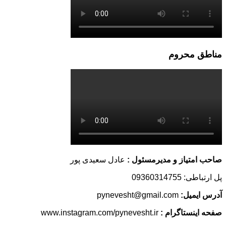
مناطق محروم
صاحب امتیاز و مدیرمسئول :
عادل سعیدی پور
پل ارتباطی: 09360314755
آدرس ایمیل:
pynevesht@gmail.com
صفحه اینستاگرام :
www.instagram.com/pynevesht.ir