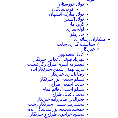
فولاد خوزستان
فولادشادگان
فولاد مبارکه اصفهان
فولاد اکسین
گروه ملی
لوله سازی
چادرملو
همکاران رسانه ای
سیاسیت گذاری سایت
خبرنگاران
عادل سعیدیپور
مهرداد بهوندی/عکاس،خبرنگار
معصومه امیری طراح وگرافیست
مریم بهمنی شیمن /خبرنگار ایذه
رضا باندری خبرنگار
مسلم سعیدی پور خبرنگار
حدیث احمدی طراح
مسلم احمدی/ قائم مقام
مجتبی کیانی طراح
فخرالدین طاهرزاده خبرنگار
محمدرضا حسینی /خبرنگار رشت
جمشید سعیدی پور /نمایندگی ایذه
محمود خواجوی طراح و خبرنگار