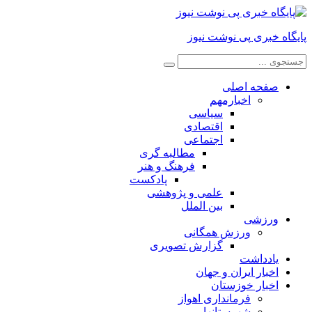
پایگاه خبری پی نوشت نیوز
صفحه اصلی
اخبارمهم
سیاسی
اقتصادی
اجتماعی
مطالبه گری
فرهنگ و هنر
پادکست
علمی و پژوهشی
بین الملل
ورزشی
ورزش همگانی
گزارش تصویری
یادداشت
اخبار ایران و جهان
اخبار خوزستان
فرمانداری اهواز
شهرستانها