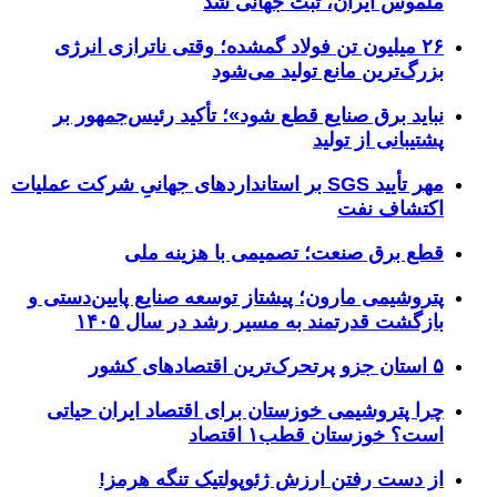
ملموس ایران، ثبت جهانی شد
۲۶ میلیون تن فولاد گمشده؛ وقتی ناترازی انرژی
بزرگ‌ترین مانع تولید می‌شود
نباید برق صنایع قطع شود»؛ تأکید رئیس‌جمهور بر
پشتیبانی از تولید
مهر تأیید SGS بر استانداردهای جهانیِ شرکت عملیات
اکتشاف نفت
قطع برق صنعت؛ تصمیمی با هزینه ملی
پتروشیمی مارون؛ پیشتاز توسعه صنایع پایین‌دستی و
بازگشت قدرتمند به مسیر رشد در سال ۱۴۰۵
۵ استان جزو پرتحرک‌ترین اقتصاد‌های کشور
چرا پتروشیمی خوزستان برای اقتصاد ایران حیاتی
است؟ خوزستان قطب۱ اقتصاد
از دست رفتن ارزش ژئوپولتیک تنگه هرمز!