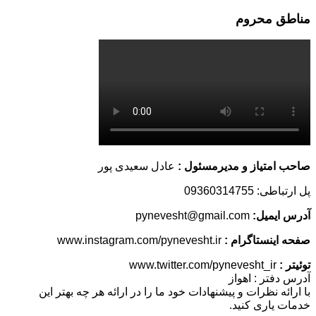
مناطق محروم
صاحب امتیاز و مدیرمسئول :
عادل سعیدی پور
پل ارتباطی: 09360314755
آدرس ایمیل:
pynevesht@gmail.com
صفحه اینستاگرام :
www.instagram.com/pynevesht.ir
توئیتر :
www.twitter.com/pynevesht_ir
آدرس دفتر : اهواز
با ارائه نظرات و پیشنهادات خود ما را در ارائه هر چه بهتر این
خدمات یاری کنید.