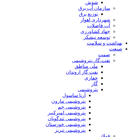
شوش
سازمان آب برق
توزیع برق
شهرداری اهواز
آب فاضلاب
جهاد کشاورزی
توسعه نیشکر
بهداشت و سلامت
صنعت
صمت
نفت،گاز،پتروشیمی
ملی مناطق
نفت گاز اروندان
حفاری
گاز
پتروشیمی
آریا ساسول
پتروشیمی مارون
پتروشیمی جم
پتروشیمی امیرکبیر
پتروشیمی تندگویان
پتروشیمی خوزستان
پتروشیمی تبریز
فولاد