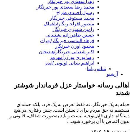
زهرا سعیدی پور خبرنگار
محمد رضا سعیدی پور خبرنگار
رسول احمدی طراح
محمد مستوفی خبرنگار
منصور افراخبرنگار/باغملک
رامین شهپری خبرنگار
حسین طاهرزاده پشتیبانی
فرهاد الماسی خبرنگار/تهران
محمود اوژن خبرنگار
اکبر شعبانی خبرنگار/هندیجان
رضا بوری پور/ رامهرمز
ابراهیم بندانی لولویی /ایذه
تماس باما
آرشیو
اهالی رسانه خواستار عزل فرماندار شوشتر
شدند
حمله به یک خبرنگار، نه فقط تعرض به یک فرد، بلکه حمله‌ای
مستقیم به حق مردم برای دانستن است. چنین رفتاری در هیچ
دستگاه اداری قابل‌توجیه نیست و باید به‌صورت شفاف، قانونی و
بدون اغماض با آن برخورد شود....
اردیبهشت ۲۹, ۱۴۰۵