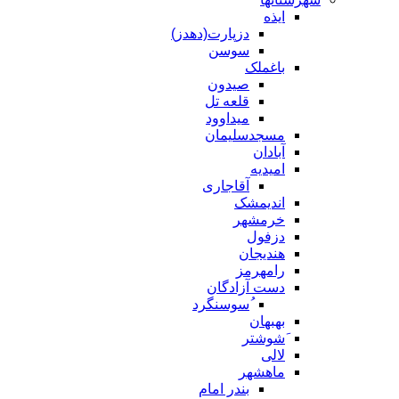
ایذه
دزپارت(دهدز)
سوسن
باغملک
صیدون
قلعه تل
میداوود
مسجدسلیمان
آبادان
امیدیه
آقاجاری
اندیمشک
خرمشهر
دزفول
هندیجان
رامهرمز
دست آزادگان
ُسوسنگرد
بهبهان
َشوشتر
لالی
ماهشهر
بندر امام