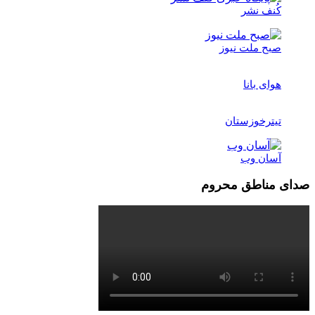
کُنف نشر
صبح ملت نیوز
هوای بانا
تیترخوزستان
آسان وب
صدای مناطق محروم