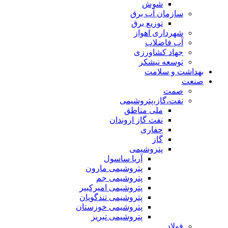
شوش
سازمان آب برق
توزیع برق
شهرداری اهواز
آب فاضلاب
جهاد کشاورزی
توسعه نیشکر
بهداشت و سلامت
صنعت
صمت
نفت،گاز،پتروشیمی
ملی مناطق
نفت گاز اروندان
حفاری
گاز
پتروشیمی
آریا ساسول
پتروشیمی مارون
پتروشیمی جم
پتروشیمی امیرکبیر
پتروشیمی تندگویان
پتروشیمی خوزستان
پتروشیمی تبریز
فولاد