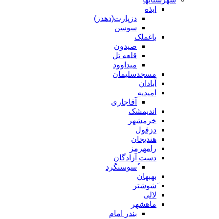
ایذه
دزپارت(دهدز)
سوسن
باغملک
صیدون
قلعه تل
میداوود
مسجدسلیمان
آبادان
امیدیه
آقاجاری
اندیمشک
خرمشهر
دزفول
هندیجان
رامهرمز
دست آزادگان
ُسوسنگرد
بهبهان
َشوشتر
لالی
ماهشهر
بندر امام