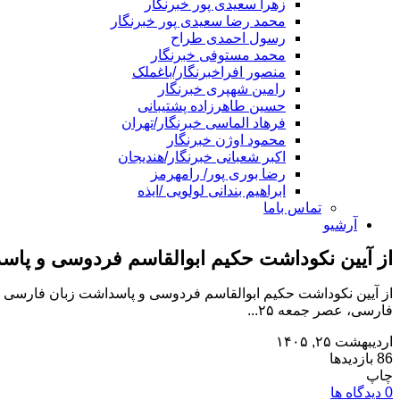
زهرا سعیدی پور خبرنگار
محمد رضا سعیدی پور خبرنگار
رسول احمدی طراح
محمد مستوفی خبرنگار
منصور افراخبرنگار/باغملک
رامین شهپری خبرنگار
حسین طاهرزاده پشتیبانی
فرهاد الماسی خبرنگار/تهران
محمود اوژن خبرنگار
اکبر شعبانی خبرنگار/هندیجان
رضا بوری پور/ رامهرمز
ابراهیم بندانی لولویی /ایذه
تماس باما
آرشیو
از آیین نکوداشت حکیم ابوالقاسم فردوسی و پاس
از آیین نکوداشت حکیم ابوالقاسم فردوسی و پاسداشت زبان فارسی د
فارسی، عصر جمعه ۲۵...
اردیبهشت ۲۵, ۱۴۰۵
86 بازدیدها
چاپ
0 دیدگاه ها