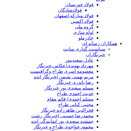
فولاد خوزستان
فولادشادگان
فولاد مبارکه اصفهان
فولاد اکسین
گروه ملی
لوله سازی
چادرملو
همکاران رسانه ای
سیاسیت گذاری سایت
خبرنگاران
عادل سعیدیپور
مهرداد بهوندی/عکاس،خبرنگار
معصومه امیری طراح وگرافیست
مریم بهمنی شیمن /خبرنگار ایذه
رضا باندری خبرنگار
مسلم سعیدی پور خبرنگار
حدیث احمدی طراح
مسلم احمدی/ قائم مقام
مجتبی کیانی طراح
فخرالدین طاهرزاده خبرنگار
محمدرضا حسینی /خبرنگار رشت
جمشید سعیدی پور /نمایندگی ایذه
محمود خواجوی طراح و خبرنگار