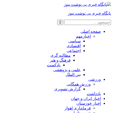
پایگاه خبری پی نوشت نیوز
صفحه اصلی
اخبارمهم
سیاسی
اقتصادی
اجتماعی
مطالبه گری
فرهنگ و هنر
پادکست
علمی و پژوهشی
بین الملل
ورزشی
ورزش همگانی
گزارش تصویری
یادداشت
اخبار ایران و جهان
اخبار خوزستان
فرمانداری اهواز
شهرستانها