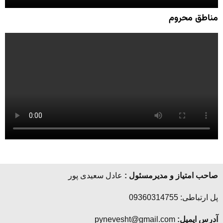
مناطق محروم
صاحب امتیاز و مدیرمسئول :
عادل سعیدی پور
پل ارتباطی: 09360314755
آدرس ایمیل:
pynevesht@gmail.com