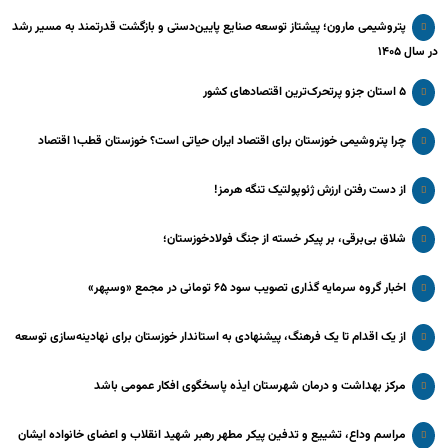
پتروشیمی مارون؛ پیشتاز توسعه صنایع پایین‌دستی و بازگشت قدرتمند به مسیر رشد
در سال ۱۴۰۵
۵ استان جزو پرتحرک‌ترین اقتصاد‌های کشور
چرا پتروشیمی خوزستان برای اقتصاد ایران حیاتی است؟ خوزستان قطب۱ اقتصاد
از دست رفتن ارزش ژئوپولتیک تنگه هرمز!
شلاق‌ بی‌برقی، بر پیکر خسته‌ از جنگ فولادخوزستان؛
اخبار گروه سرمایه گذاری تصویب سود ۶۵ تومانی در مجمع «وسپهر»
از یک اقدام تا یک فرهنگ، پیشنهادی به استاندار خوزستان برای نهادینه‌سازی توسعه
مرکز بهداشت و درمان شهرستان ایذه پاسخگوی افکار عمومی باشد
مراسم وداع، تشییع و تدفین پیکر مطهر رهبر شهید انقلاب و اعضای خانواده ایشان