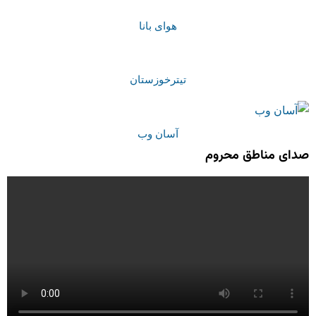
هوای بانا
تیترخوزستان
آسان وب
صدای مناطق محروم