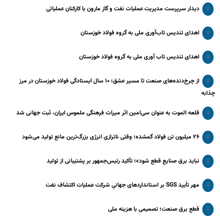
دیدار سرپرست مدیریت عملیات نفت و گاز مارون با کارکنان عملیاتی
اهدای تندیس تاب‌آوری ملی به گروه فولاد خوزستان
اهدای تندیس تاب آوری ملی به گروه فولاد خوزستان
از چرخ‌دنده‌های صنعت تا مسیر عشق؛ ۱۰ سال ایستادگی فولاد خوزستان در مرز
چذابه
قلعه الموت به عنوان سی‌امین اثر میراث‌ فرهنگی ملموس ایران، ثبت جهانی شد
۲۶ میلیون تن فولاد گمشده؛ وقتی ناترازی انرژی بزرگ‌ترین مانع تولید می‌شود
نباید برق صنایع قطع شود»؛ تأکید رئیس‌جمهور بر پشتیبانی از تولید
مهر تأیید SGS بر استانداردهای جهانیِ شرکت عملیات اکتشاف نفت
قطع برق صنعت؛ تصمیمی با هزینه ملی