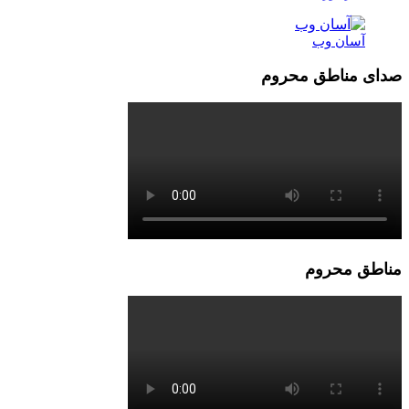
آسان وب
صدای مناطق محروم
مناطق محروم