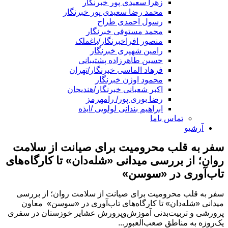
زهرا سعیدی پور خبرنگار
محمد رضا سعیدی پور خبرنگار
رسول احمدی طراح
محمد مستوفی خبرنگار
منصور افراخبرنگار/باغملک
رامین شهپری خبرنگار
حسین طاهرزاده پشتیبانی
فرهاد الماسی خبرنگار/تهران
محمود اوژن خبرنگار
اکبر شعبانی خبرنگار/هندیجان
رضا بوری پور/ رامهرمز
ابراهیم بندانی لولویی /ایذه
تماس باما
آرشیو
سفر به قلب محرومیت برای صیانت از سلامت
روان؛ از بررسی میدانی «شله‌دان» تا کارگاه‌های
تاب‌آوری در «سوسن»
سفر به قلب محرومیت برای صیانت از سلامت روان؛ از بررسی
میدانی «شله‌دان» تا کارگاه‌های تاب‌آوری در «سوسن» ‌ معاون
پرورشی و تربیت‌بدنی آموزش‌وپرورش عشایر خوزستان در سفری
یک‌روزه به مناطق صعب‌العبور...