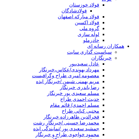
فولاد خوزستان
فولادشادگان
فولاد مبارکه اصفهان
فولاد اکسین
گروه ملی
لوله سازی
چادرملو
همکاران رسانه ای
سیاسیت گذاری سایت
خبرنگاران
عادل سعیدیپور
مهرداد بهوندی/عکاس،خبرنگار
معصومه امیری طراح وگرافیست
مریم بهمنی شیمن /خبرنگار ایذه
رضا باندری خبرنگار
مسلم سعیدی پور خبرنگار
حدیث احمدی طراح
مسلم احمدی/ قائم مقام
مجتبی کیانی طراح
فخرالدین طاهرزاده خبرنگار
محمدرضا حسینی /خبرنگار رشت
جمشید سعیدی پور /نمایندگی ایذه
محمود خواجوی طراح و خبرنگار