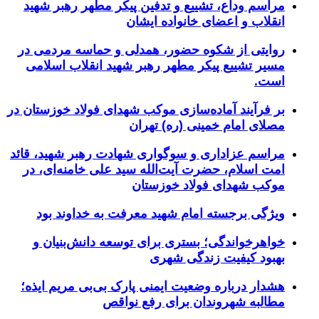
مراسم وداع، تشییع و تدفین پیکر مطهر رهبر شهید
انقلاب و اعضای خانواده ایشان
روایتی از شکوه حضور، همدلی و حماسه مردمی در
مسیر تشییع پیکر مطهر رهبر شهید انقلاب اسلامی
است.
بر فرآیند آماده‌سازی موکب شهدای فولاد خوزستان در
مصلای امام خمینی (ره) تهران
مراسم عزاداری و سوگواری شهادت رهبر شهید، قائد
امت اسلام، حضرت آیت‌الله سید علی خامنه‌ای، در
موکب شهدای فولاد خوزستان
ویژگی برجسته امام شهید معرفت به خداوند بود
خواهرخواندگی؛ بستری برای توسعه دانش‌بنیان و
بهبود کیفیت زندگی شهری
هشدار درباره وضعیت ایمنی پارک بی‌بی مریم ایذه؛
مطالبه شهروندان برای رفع نواقص