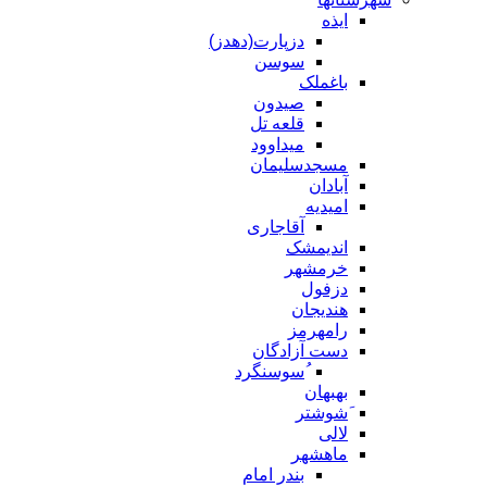
ایذه
دزپارت(دهدز)
سوسن
باغملک
صیدون
قلعه تل
میداوود
مسجدسلیمان
آبادان
امیدیه
آقاجاری
اندیمشک
خرمشهر
دزفول
هندیجان
رامهرمز
دست آزادگان
ُسوسنگرد
بهبهان
َشوشتر
لالی
ماهشهر
بندر امام