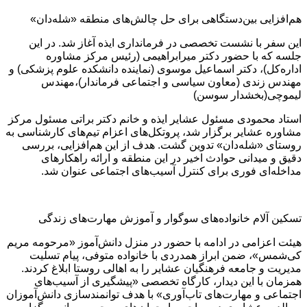
هم‌افزایی بین‌دستگاهی برای حل چالش‌های منطقه «شله‌دان»
این سفر با نشست تخصصی در فرمانداری ایذه آغاز شد. در این
جلسه که با حضور دکتر میرابراهیمی (رئیس مرکز مشاوره
اداره‌کل)، دکتر اسماعیل موسوی (نماینده دانشکده علوم پزشکی) و
مهندس زندی (معاون سیاسی و اجتماعی فرماندار)،مهندس
لیموچی(بخشدار سوسن)
استاد محمودی مسئول عشایر ایذه و خانم دکتر براتی مسئول مرکز
مشاوره عشایر برگزار شد، پروتکل‌های اعزام تیم‌های کارشناسی به
روستای «شله‌دان» تدوین گشت. هدف از این هم‌افزایی، بررسی
دقیق و میدانی حوادث اخیر در این منطقه و ارائه راهکارهای
مداخله‌ای فوری برای کنترل آسیب‌های اجتماعی عنوان شد.
تسکین آلام خانواده‌های سوگوار و آموزش مهارت‌های زندگی
هیئت اعزامی در ادامه با حضور در منزل دانش‌آموز «مرحومه مریم
کی‌شمس»، ضمن ابراز همدردی با خانواده متوفی، پیام تسلیت
مدیریت و جامعه فرهنگیان عشایر را به اهالی روستا ابلاغ کردند.
همزمان با این دیدار، کارگاه تخصصی «پیشگیری از آسیب‌های
اجتماعی و مهارت‌های تاب‌آوری» با هدف توانمندسازی دانش‌آموزان