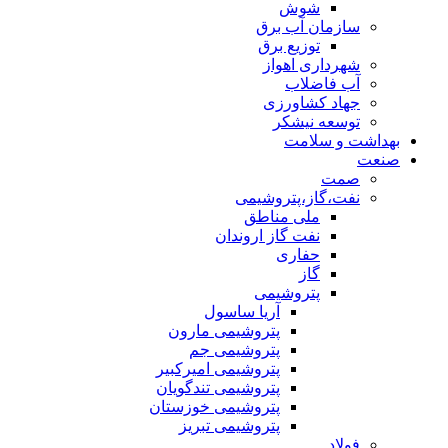
شوش
سازمان آب برق
توزیع برق
شهرداری اهواز
آب فاضلاب
جهاد کشاورزی
توسعه نیشکر
بهداشت و سلامت
صنعت
صمت
نفت،گاز،پتروشیمی
ملی مناطق
نفت گاز اروندان
حفاری
گاز
پتروشیمی
آریا ساسول
پتروشیمی مارون
پتروشیمی جم
پتروشیمی امیرکبیر
پتروشیمی تندگویان
پتروشیمی خوزستان
پتروشیمی تبریز
فولاد