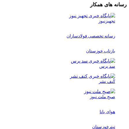
رسانه های همکار
تجهیزنیوز
رسانه تخصصی فولادسازان
بازتاب خوزستان
سد پرس
کُنف نشر
صبح ملت نیوز
هوای بانا
تیترخوزستان