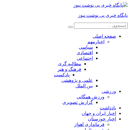
پایگاه خبری پی نوشت نیوز
صفحه اصلی
اخبارمهم
سیاسی
اقتصادی
اجتماعی
مطالبه گری
فرهنگ و هنر
پادکست
علمی و پژوهشی
بین الملل
ورزشی
ورزش همگانی
گزارش تصویری
یادداشت
اخبار ایران و جهان
اخبار خوزستان
فرمانداری اهواز
شهرستانها