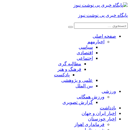
پایگاه خبری پی نوشت نیوز
صفحه اصلی
اخبارمهم
سیاسی
اقتصادی
اجتماعی
مطالبه گری
فرهنگ و هنر
پادکست
علمی و پژوهشی
بین الملل
ورزشی
ورزش همگانی
گزارش تصویری
یادداشت
اخبار ایران و جهان
اخبار خوزستان
فرمانداری اهواز
شهرستانها