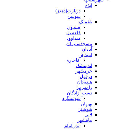
ایذه
دزپارت(دهدز)
سوسن
باغملک
صیدون
قلعه تل
میداوود
مسجدسلیمان
آبادان
امیدیه
آقاجاری
اندیمشک
خرمشهر
دزفول
هندیجان
رامهرمز
دست آزادگان
ُسوسنگرد
بهبهان
َشوشتر
لالی
ماهشهر
بندر امام