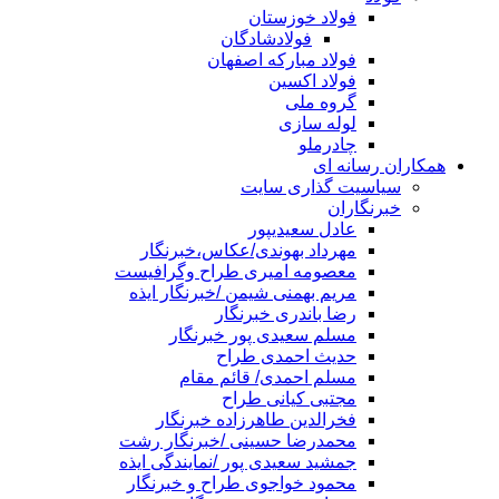
فولاد خوزستان
فولادشادگان
فولاد مبارکه اصفهان
فولاد اکسین
گروه ملی
لوله سازی
چادرملو
همکاران رسانه ای
سیاسیت گذاری سایت
خبرنگاران
عادل سعیدیپور
مهرداد بهوندی/عکاس،خبرنگار
معصومه امیری طراح وگرافیست
مریم بهمنی شیمن /خبرنگار ایذه
رضا باندری خبرنگار
مسلم سعیدی پور خبرنگار
حدیث احمدی طراح
مسلم احمدی/ قائم مقام
مجتبی کیانی طراح
فخرالدین طاهرزاده خبرنگار
محمدرضا حسینی /خبرنگار رشت
جمشید سعیدی پور /نمایندگی ایذه
محمود خواجوی طراح و خبرنگار