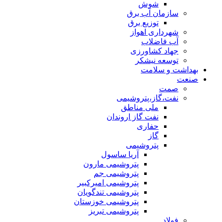
شوش
سازمان آب برق
توزیع برق
شهرداری اهواز
آب فاضلاب
جهاد کشاورزی
توسعه نیشکر
بهداشت و سلامت
صنعت
صمت
نفت،گاز،پتروشیمی
ملی مناطق
نفت گاز اروندان
حفاری
گاز
پتروشیمی
آریا ساسول
پتروشیمی مارون
پتروشیمی جم
پتروشیمی امیرکبیر
پتروشیمی تندگویان
پتروشیمی خوزستان
پتروشیمی تبریز
فولاد