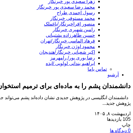
زهرا سعیدی پور خبرنگار
محمد رضا سعیدی پور خبرنگار
رسول احمدی طراح
محمد مستوفی خبرنگار
منصور افراخبرنگار/باغملک
رامین شهپری خبرنگار
حسین طاهرزاده پشتیبانی
فرهاد الماسی خبرنگار/تهران
محمود اوژن خبرنگار
اکبر شعبانی خبرنگار/هندیجان
رضا بوری پور/ رامهرمز
ابراهیم بندانی لولویی /ایذه
تماس باما
آرشیو
دانشمندان پشم را به ماده‌ای برای ترمیم استخوان
دانشمندان انگلیسی در پژوهش جدیدی نشان داده‌اند پشم می‌تواند جای
پژوهش جدید...
اردیبهشت ۸, ۱۴۰۵
105 بازدیدها
چاپ
0 دیدگاه ها