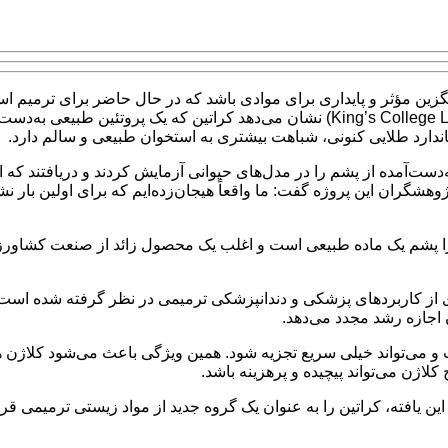
گزین مؤثر و پایداری برای موادی باشد که در حال حاضر برای ترمیم اس
به گزارش ایسنا، پژوهش جدید دانشمندان «کینگز کالج لندن»(King’s College London) نشان می
تاندارد طلایی کنونی، شباهت بیشتری به استخوان طبیعی و سالم دارد.
دست‌آمده از پشم را در مدل‌های حیوانی آزمایش کردند و دریافتند که ا
ده است. دکتر «شریف الشرکاوی»(Sherif Elsharkawy) از پژوهشگران این پروژه گفت: ما واقعاً هیجان‌زد
 زیرا پشم یک ماده طبیعی است و اغلب یک محصول زائد از صنعت کشاورزی 
اری از کاربردهای پزشکی و دندانپزشکی ترمیمی در نظر گرفته شده است.
 اجازه رشد مجدد می‌دهد.
و می‌تواند خیلی سریع تجزیه شود. همین ویژگی باعث می‌شود کلاژن هن
کلاژن می‌تواند پیچیده و پرهزینه باشد.
افته، کراتین را به عنوان یک گروه جدید از مواد زیستی ترمیمی قرار 