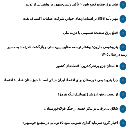
نباید برق صنایع قطع شود»؛ تأکید رئیس‌جمهور بر پشتیبانی از تولید
مهر تأیید SGS بر استانداردهای جهانیِ شرکت عملیات اکتشاف نفت
قطع برق صنعت؛ تصمیمی با هزینه ملی
پتروشیمی مارون؛ پیشتاز توسعه صنایع پایین‌دستی و بازگشت قدرتمند به مسیر
رشد در سال ۱۴۰۵
۵ استان جزو پرتحرک‌ترین اقتصاد‌های کشور
چرا پتروشیمی خوزستان برای اقتصاد ایران حیاتی است؟ خوزستان قطب۱ اقتصاد
از دست رفتن ارزش ژئوپولتیک تنگه هرمز!
شلاق‌ بی‌برقی، بر پیکر خسته‌ از جنگ فولادخوزستان؛
اخبار گروه سرمایه گذاری تصویب سود ۶۵ تومانی در مجمع «وسپهر»