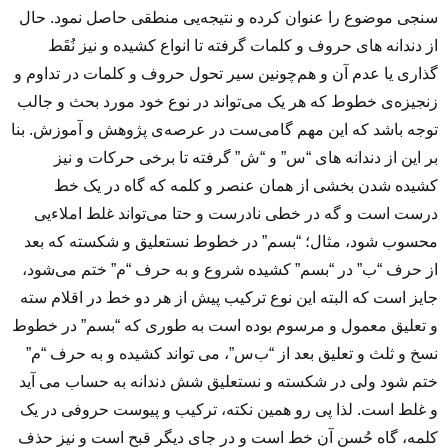
سنجی موضوع را عنوان کرده و نتیجه‌یی منطقی حاصل نمود. حال
از دندانه های حروف و کلمات گرفته تا انواع کشیده و نیز نُقَط
گذاری یا عدم آن و هم‌چونین سیر تحول حروف و کلمات در تداوم و
زنجیزه‌ی خطوط که هر یک می‌تواند در نوع خود مورد بحث و جالب
توجه باشد که این مهم گامی‌ست در عرصه‌ی پژوهش و آموزش. بنا
بر این از دندانه های “س” و “ش” گرفته تا برخی حرکات و نیز
کشیده شدن بخشی از همان عنصر و کلمه که گاه در یک خط
درست است و گه در خطی نادرست و حتا می‌تواند غلط املاءیی
محسوب شود، مثال؛ “بسم” در خطوط نستعلیق و شکسته که بعد
از حرف “ب” در “بسم” کشیده شروع و به حرف “م” ختم می‌شود،
جایز است که البته این نوع ترکیب پیش از هر دو خط در اقلام سته
و تعلیق معمول و مرسوم بوده است به طوری که “بسم” در خطوط
نسخ و ثلث و تعلیق بعد از “ب‌س”، می تواند کشیده و به حرف “م”
ختم شود ولی در شکسته و نستعلیق شش دندانه به حساب می آید
و غلط است. لذا پی رو همین نکته، ترکیب و پیوست حروفی در یک
کلمه، گاه حُسن آن خط است و در جای دیگر قبح است و نیز حذف