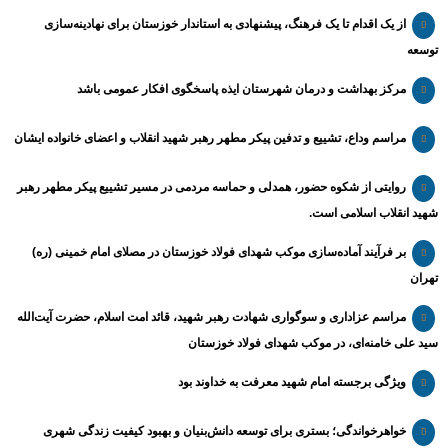
از یک اقدام تا یک فرهنگ، پیشنهادی به استاندار خوزستان برای نهادینه‌سازی
توسعه
مرکز بهداشت و درمان شهرستان ایذه پاسخگوی افکار عمومی باشد
مراسم وداع، تشییع و تدفین پیکر مطهر رهبر شهید انقلاب و اعضای خانواده ایشان
روایتی از شکوه حضور، همدلی و حماسه مردمی در مسیر تشییع پیکر مطهر رهبر
شهید انقلاب اسلامی است.
بر فرآیند آماده‌سازی موکب شهدای فولاد خوزستان در مصلای امام خمینی (ره)
تهران
مراسم عزاداری و سوگواری شهادت رهبر شهید، قائد امت اسلام، حضرت آیت‌الله
سید علی خامنه‌ای، در موکب شهدای فولاد خوزستان
ویژگی برجسته امام شهید معرفت به خداوند بود
خواهرخواندگی؛ بستری برای توسعه دانش‌بنیان و بهبود کیفیت زندگی شهری