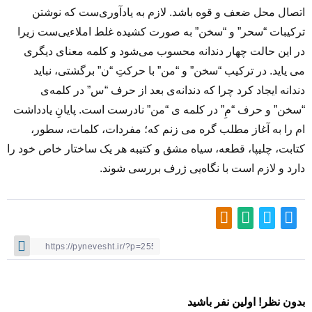
اتصال محل ضعف و قوه باشد. لازم به یادآوری‌ست که نوشتن
ترکیبات “سحر” و “سخن” به صورت کشیده غلط املاءیی‌ست زیرا
در این حالت چهار دندانه محسوب می‌شود و کلمه معنای دیگری
می یاید. در ترکیب “سخن” و “من” با حرکتِ “ن” برگشتی، نباید
دندانه‌ ایجاد کرد چرا که دندانه‌ی بعد از حرف “س” در کلمه‌ی
“سخن” و حرف “مِ” در کلمه ی “من” نادرست است. پایانِ یادداشت
ام را به آغاز مطلب گره می زنم که؛ مفردات، کلمات، سطور،
کتابت، چلیپا، قطعه، سیاه مشق و کتیبه هر یک ساختار خاص خود را
دارد و لازم است با نگاه‌یی ژرف بررسی شوند.
بدون نظر! اولین نفر باشید