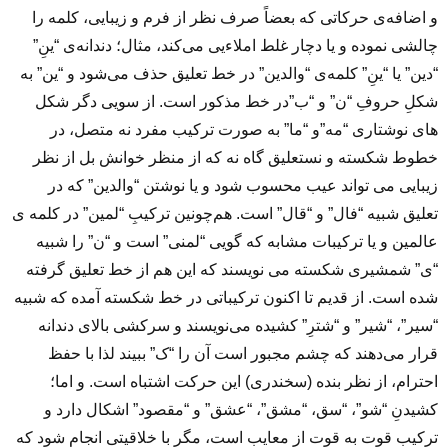
و اضافه‌ی حرکاتی که بعضاً صرف نظر از فرم و زیبایی، کلمه را
چالشی نموده و یا دچار غلط املاءیی می‌کند، مثال؛ دندانه‌ی “ینِ”
“دین” یا “ینِ” کلمه‌ی “والدین” در خط تعلیق حذف می‌شود و “ین” به
شکلِ حروفِ “ن” و “ب”در خط مذکور است. از سویی دگر شکل
های نوشتاری “مه”و “ما” به صورت ترکیب مفرد نه متصل، در
خطوط شکسته و نستعلیق گاه نه که از منظر خوانش بل از نظر
زیبایی می تواند عیب محسوب شود و یا نوشتن “والدین” که در
تعلیق شبیه “فال” و “قال” است. هم‌چونین ترکیبِ “لمین” در کلمه ی
عالمین و یا ترکیبات مشابه که گویی “لمنی” است و “ن” را شبیه
“ی” شمشیری شکسته می نویسند که این هم از خط تعلیق گرفته
شده است. از قدیم تا اکنون ترکیباتی در خط شکسته آمده که شبیه
“سیر”، “شیر” و “شترِ” کشیده می‌نویسند و سرکشی بالای دندانه
قرار می‌دهند که چشم مجبور است آن را “ک” ببیند لذا با حفظ
احترام، از نظر بنده (سخندری) این حرکت اشتباه است. و اما؛
کشیدنِ “شو”، “سق، “مشق”، “عشق” و “مقصود” اشکال دارد و
ترکیب قوت به قوت از معایب است، مگر با خلاقیتی انجام شود که