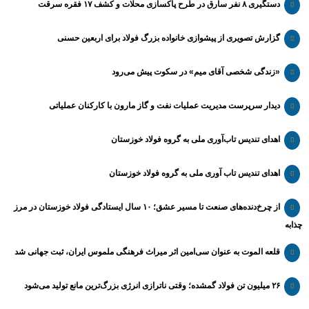
دستگیری ۸ نفر سارق در طرح پاکسازی محلات و کشف ۱۷ فقره سرقت
گزارش تصویری از پیشوازی خانواده بزرگ فولاد برای اربعین حسنی
«زندگی شخصی آقای میم» در سکوت پیش می‌رود
دیدار سرپرست مدیریت عملیات نفت و گاز مارون با کارکنان عملیاتی
اهدای تندیس تاب‌آوری ملی به گروه فولاد خوزستان
اهدای تندیس تاب آوری ملی به گروه فولاد خوزستان
از چرخ‌دنده‌های صنعت تا مسیر عشق؛ ۱۰ سال ایستادگی فولاد خوزستان در مرز
چذابه
قلعه الموت به عنوان سی‌امین اثر میراث‌ فرهنگی ملموس ایران، ثبت جهانی شد
۲۶ میلیون تن فولاد گمشده؛ وقتی ناترازی انرژی بزرگ‌ترین مانع تولید می‌شود