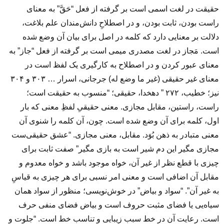
حقیقت در لغت اسمی است بر گرفته از فعل “حَقَّ” به معنای
راست بودن، ثابت بودن، و در اصطلاحِ دانش‌مندان علم بلاغت،
دلالت بر معنایی دارد که کلمه‌ در اصل برای بیان آن وضع شده
است. مَجاز در لغت مصدری میمی است بر گرفته از فعل “جاز” به
معنای عبور کردن و در اصطلاح به کارگیری یک لفظ است در
معنای غیر حقیقی (غیر ما وضع له) جرجانی، اسرار … ۳۰۳ و ۳۰۴
نیز؛ خطیب، ۲۷۲ ” دهخدا، حقیقی؛ “منسوب به حقیقت است؛
راست، راستین، مقابل مجازی. معنی حقیقیِ لفظِ معنی که بار
اول، کلمه برای آن وضع شده است. چون، آن کلمه را شنوی آن
معنی متبادر به ذهن بُوَد. مقابل، معنی مجازی. “عشق حقیقی‌ست
مجازی مگیر این دم شیر است به بازی مگیر” صفت ثابت برای
چیزی با قطع نظر از غیر آن، خواه موجود باشد و خواه معدوم و
مقابل آن اضافی است و معنی امر نسبی برای هر چیزی به قیاسِ
به غیر آن”. “سواد و بیاض” در خوش‌نویسی؛ منظور از سواد همان
سیاه‌یی یا فضای مثبت حروف است و بیاض فضای منفی حرف
است. رعایت آن در خط سبب زیبایی و تناسب خط است. “جلوت و