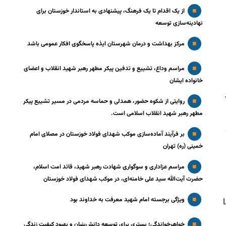
از یک اقدام تا یک فرهنگ، پیشنهادی به استاندار خوزستان برای
نهادینه‌سازی توسعه
مرکز بهداشت و درمان شهرستان ایذه پاسخگوی افکار عمومی باشد
مراسم وداع، تشییع و تدفین پیکر مطهر رهبر شهید انقلاب و اعضای
خانواده ایشان
اینتل و IBM در
روایتی از شکوه حضور، همدلی و حماسه مردمی در مسیر تشییع پیکر
مطهر رهبر شهید انقلاب اسلامی است.
بر فرآیند آماده‌سازی موکب شهدای فولاد خوزستان در مصلای امام
خمینی (ره) تهران
مراسم عزاداری و سوگواری شهادت رهبر شهید، قائد امت اسلام،
حضرت آیت‌الله سید علی خامنه‌ای، در موکب شهدای فولاد خوزستان
ویژگی برجسته امام شهید معرفت به خداوند بود
 ۱۱۵۲ تراشه Loihi2
خواهرخواندگی؛ بستری برای توسعه دانش‌بنیان و بهبود کیفیت زندگی