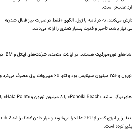
د عقب‌تر است.
ل پردازش می‌کنند، نه در ثانیه با ژول. الگوی «فقط در صورت نیاز فعال شدن»
 نیاز باشد، تأخیر و قدرت بسیار کمتری را ارائه می‌دهد.
غول‌های فناوری و دولت‌ها در حال سرمایه‌گذاری‌های سنگین روی تراشه‌های نورومورفیک هستند. در ایالات متحده، شرکت‌های 
تراشه TrueNorth شرکت IBM ساخته سال ۲۰۱۴ دارای یک میلیون نورون و ۲۵۶ میلیون سیناپس بود و تنها ۶۵ میلی‌وات برق مصرف می‌کرد و
آزمایشگاه‌های شرکت اینتل به تراشه «Loihi»، «Loihi 2» و سیستم‌های بزرگی مانند «Pohoiki Beach» با ۸ میلیون نورون و «Hala Point» با
این شرکت ادعا می‌کند که این نمونه‌های اولیه ۵۰ برابر سریع‌تر و با ۱۰۰ برابر انرژی کمتر از GPUها اجرا می‌شوند و قرار دادن