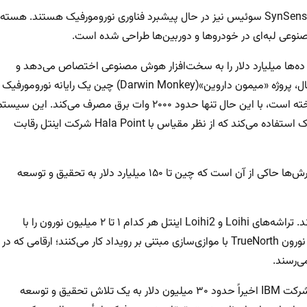
شرکت BrainChip (ایالات متحده/کانادا) و استارت‌آپ‌هایی مانند SynSense سوئیس نیز در حال پیشبرد فناوری نورومورفیک هستند. هسته
ده‌ها میلیارد دلار را به سخت‌افزار هوش مصنوعی اختصاص می‌دهد و
تراشه‌های نورومورفیک به عنوان پرچمدار عمل می‌کنند. به عنوان مثال، پروژه «میمون داروین»(Darwin Monkey) چین یک رایانه نورومورفیک
در مقیاس رَک با بیش از ۲ میلیارد نورون و ۱۰۰ میلیارد سیناپس ساخته است، با این حال تنها حدود ۲۰۰۰ وات برق مصرف می‌کند. این سی
موسوم به «Wukong» از ۹۶۰ تراشه نوروسیناپتیک سفارشی در ۱۵ رَک استفاده می‌کند که از نظر مقیاس با Hala Point شرکت اینتل رقابت
ابتکارات تحت حمایت دولت چین، این فناوری را تکمیل می‌کنند. گزارش‌ها حاکی از آن است که چین تا ۱۵۰ میلیارد دلار به تحقیق و توسعه
شرکت‌های اینتل، IBM و دیگران، این تحولات را به دقت زیر نظر دارند. تراشه‌های Loihi و Loihi2 اینتل هر کدام ۱ تا ۲ میلیون نورون را با
صدها میلیون سیناپس مدل‌سازی می‌کنند، در حالی که یک میلیون نورون TrueNorth با موازی‌سازی مبتنی بر رویداد کار می‌کنند؛ ارقامی که در
ی‌رسند.
با این حال، هر رویکرد، نقاط قوت منحصر به فردی را ارائه می‌دهد. شرکت IBM اخیراً حدود ۳۰ میلیون دلار به یک تلاش تحقیق و توسعه