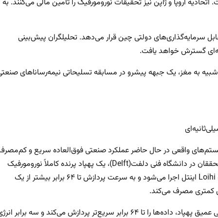
ه NorthPole اختصاص داده است. اتحادیه اروپا و ژاپن نیز تحقیقات نورومورفیک را تأمین مالی می‌کنند. به
ابل سرمایه‌گذاری‌های دولتی چین قرار می‌دهد. تحلیلگران پیش‌بینی
به‌ای گسترش خواهد یافت.
ی شبیه به مغز، یک جبهه پیشرو در مسابقه تسلیحاتی نیمه‌رساناهای صنعتی
ی‌ثانیه‌ای
ستم‌های واقعی در حال حاضر عملکرد صنعتی فوق‌العاده سریع و کم‌مصرف
را نشان می‌دهند. پهپادها و ربات‌های خودمختار را در نظر بگیرید. محققان در دانشگاه فنی دلفت(Delft)، یک پهپاد پرنده کاملاً نورومورفیک
ساخته‌اند. شبکه ورودی و کنترل دوربین رویداد آن بر روی یک تراشه Loihi اینتل اجرا می‌شود و به سرعت پردازش تا ۶۴ برابر بیشتر از یک
ژی کمتری مصرف می‌کند.
همانطور که پایگاه Neuroscience News تأکید می‌کند، شبکه عصبی عمیق پهپاد، داده‌ها را تا ۶۴ برابر سریع‌تر پردازش می‌کند و سه برابر انر