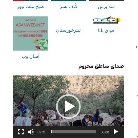
سد پرس
کُنف نشر
صبح ملت نیوز
تیترخوزستان
هوای بانا
آسان وب
صدای مناطق محروم
نمایشگر
ویدیو
02:21
00:00
ژی