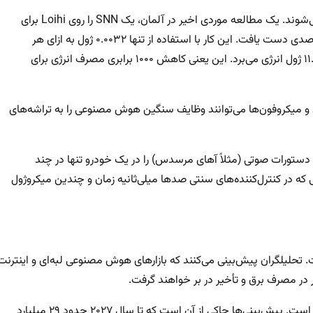
دستگاه‌های اینترنت اشیاء لبه‌ای نیز از نگهداری و نظارت بهره‌مند می‌شوند. یک مطالعه موردی اخیر در آلمان، یک SNN را روی Loihi برای
داده‌های ارتعاش پمپ توسعه داد و به دقت تشخیص خطای ۹۷ درصدی دست یافت. این کار با استفاده از تنها ۰.۰۰۳۲ ژول به ازای هر
استنتاج در Loihi انجام شد، در حالی که برای یک پردازنده مرکزی ۱۱.۳ ژول انرژی می‌برد. این یعنی کاهش ۱۰۰۰ برابری مصرف انرژی برای
ند و میکروفون‌ها می‌توانند وظایف سنگین هوش مصنوعی را به تراشه‌های
گزارش داده است که SNNهای Akida می‌توانند دستورات صوتی (مثلاً آهای مرسدس) را در یک خودرو تنها در چند
ه در کنترل‌کننده‌های سنتی صدها میلی‌ثانیه زمان و چندین میکروژول
ت. تحلیلگران پیش‌بینی می‌کنند که بازارهای هوش مصنوعی لبه‌ای و اینترنت
 در مصرف برق و تأخیر در بر خواهند گرفت.
اول اینکه تعداد «اشیاء» در اینترنت اشیاء به سرعت در حال افزایش است. پیش‌بینی‌ها حاکی از آن است که تا سال ۲۰۲۷ حدود ۲۹ میلیارد