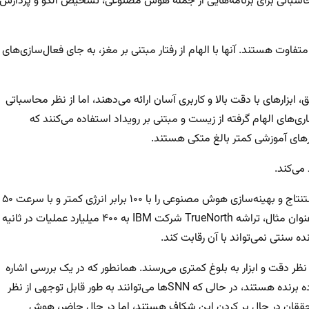
حاسباتی برای برنامه‌هایی از جمله هوش مصنوعی، تشخیص الگو و پردازش
صنوعی معمولی متفاوت هستند. آنها با الهام از رفتار مبتنی بر مغز، به جای فعال‌سازی‌های
ارهای با دقت بالا و کاربری آسان ارائه می‌دهند، اما از نظر محاسباتی
رژی قابل توجهی مصرف می‌کنند. SNNها از معماری‌های الهام گرفته از زیست و مبتنی بر رویداد استفاده می‌کنند که
بزارهای آموزشی کمتر بالغ متکی هستند.
می‌کند.
شرکت اینتل گزارش می‌دهد که تراشه‌های نورومورفیک می‌توانند استنتاج و بهینه‌سازی هوش مصنوعی را با ۱۰۰ برابر انرژی کمتر و با سرعت ۵۰
برابر سریع‌تر از سیستم‌های CPU/GPU معمولی انجام دهند یا به عنوان مثال، تراشه TrueNorth شرکت IBM به ۴۰۰ میلیارد عملیات در ثانیه
ه سنتی نمی‌تواند با آن رقابت کند.
ه‌بستان‌هایی همراه هستند. SNNها معمولاً از نظر دقت و ابزار به بلوغ کمتری می‌رسند. همانطور که در یک بررسی اشاره
شده است، DNNهای سنتی هنوز هم از نظر دقت و سهولت استفاده برنده هستند، در حالی که SNNها می‌توانند به طور قابل توجهی از نظر
. محققان در حال پر کردن این شکاف هستند، اما در حال حاضر، هوش