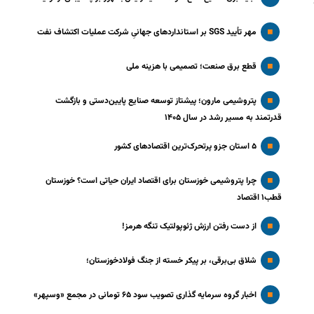
مهر تأیید SGS بر استانداردهای جهانیِ شرکت عملیات اکتشاف نفت
قطع برق صنعت؛ تصمیمی با هزینه ملی
پتروشیمی مارون؛ پیشتاز توسعه صنایع پایین‌دستی و بازگشت
قدرتمند به مسیر رشد در سال ۱۴۰۵
۵ استان جزو پرتحرک‌ترین اقتصاد‌های کشور
چرا پتروشیمی خوزستان برای اقتصاد ایران حیاتی است؟ خوزستان
قطب۱ اقتصاد
از دست رفتن ارزش ژئوپولتیک تنگه هرمز!
شلاق‌ بی‌برقی، بر پیکر خسته‌ از جنگ فولادخوزستان؛
اخبار گروه سرمایه گذاری تصویب سود ۶۵ تومانی در مجمع «وسپهر»