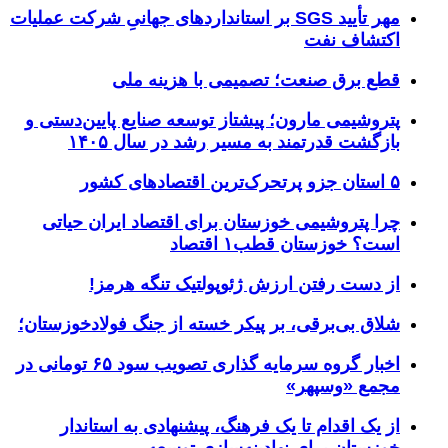
مهر تأیید SGS بر استانداردهای جهانیِ شرکت عملیات
اکتشاف نفت
قطع برق صنعت؛ تصمیمی با هزینه ملی
پتروشیمی مارون؛ پیشتاز توسعه صنایع پایین‌دستی و
بازگشت قدرتمند به مسیر رشد در سال ۱۴۰۵
۵ استان جزو پرتحرک‌ترین اقتصاد‌های کشور
چرا پتروشیمی خوزستان برای اقتصاد ایران حیاتی
است؟ خوزستان قطب۱ اقتصاد
از دست رفتن ارزش ژئوپولتیک تنگه هرمز!
شلاق‌ بی‌برقی، بر پیکر خسته‌ از جنگ فولادخوزستان؛
اخبار گروه سرمایه گذاری تصویب سود ۶۵ تومانی در
مجمع «وسپهر»
از یک اقدام تا یک فرهنگ، پیشنهادی به استاندار
خوزستان برای نهادینه‌سازی توسعه