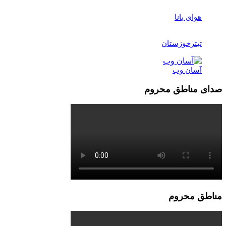
هوای بانا
تیترخوزستان
آسان وب
صدای مناطق محروم
مناطق محروم