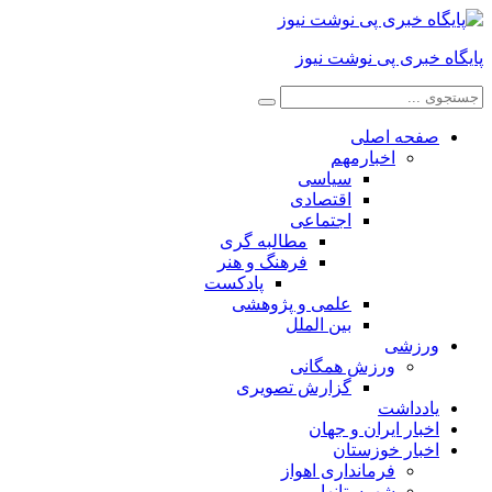
پایگاه خبری پی نوشت نیوز
صفحه اصلی
اخبارمهم
سیاسی
اقتصادی
اجتماعی
مطالبه گری
فرهنگ و هنر
پادکست
علمی و پژوهشی
بین الملل
ورزشی
ورزش همگانی
گزارش تصویری
یادداشت
اخبار ایران و جهان
اخبار خوزستان
فرمانداری اهواز
شهرستانها