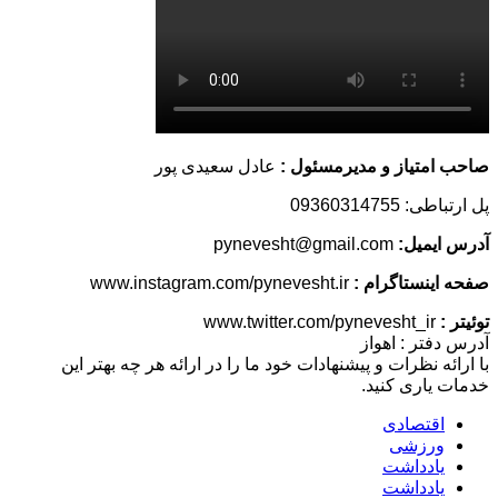
صاحب امتیاز و مدیرمسئول :
عادل سعیدی پور
پل ارتباطی: 09360314755
آدرس ایمیل:
pynevesht@gmail.com
صفحه اینستاگرام :
www.instagram.com/pynevesht.ir
توئیتر :
www.twitter.com/pynevesht_ir
آدرس دفتر : اهواز
با ارائه نظرات و پیشنهادات خود ما را در ارائه هر چه بهتر این
خدمات یاری کنید.
اقتصادی
ورزشی
یادداشت
یادداشت