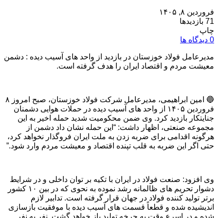
فروردین ۸, ۱۴۰۵
71 بازدیدها
چاپ
0 دیدگاه ها
مدیرعامل فولاد خوزستان در بازدید از واحد های آسیب دیده : دشمن
معیشت مردم و اقتصاد ایران را هدف گرفته است.
🔵 امین ابراهیمی، مدیرعامل شرکت فولاد خوزستان، صبح امروز ۸
فروردین ۱۴۰۵ از واحد های آسیب دیده در حملات هوایی دشمنان
جنایتکار بازدید کرد. وی ضمن محکومیت شدید حمله اخیر به این
مجموعه صنعتی، اظهار داشت: “این حمله نشان داد دشمن از
هرگونه اقدامی برای ضربه زدن به ملت ایران فروگذار نخواهد کرد،
حتی اگر این ضربه به قلب تپنده اقتصاد و معیشت مردم وارد شود.”
وی افزود: صنعت فولاد در ایران با تکیه بر توان داخلی و در شرایط
دشوار تحریم های ظالمانه رشد نموده به نحوی که در بین ۱۰ کشور
برتر تولید کننده فولاد در جهان قرار گرفته است. تدابیر لازم
اندیشیده شده و قطعاً قسمت های آسیب دیده با موفقیت بازسازی
شده و در اسرع وقت به چرخه تولید باز خواهد گشت. نفر به نفر