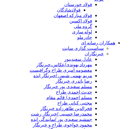
فولاد خوزستان
فولادشادگان
فولاد مبارکه اصفهان
فولاد اکسین
گروه ملی
لوله سازی
چادرملو
همکاران رسانه ای
سیاسیت گذاری سایت
خبرنگاران
عادل سعیدیپور
مهرداد بهوندی/عکاس،خبرنگار
معصومه امیری طراح وگرافیست
مریم بهمنی شیمن /خبرنگار ایذه
رضا باندری خبرنگار
مسلم سعیدی پور خبرنگار
حدیث احمدی طراح
مسلم احمدی/ قائم مقام
مجتبی کیانی طراح
فخرالدین طاهرزاده خبرنگار
محمدرضا حسینی /خبرنگار رشت
جمشید سعیدی پور /نمایندگی ایذه
محمود خواجوی طراح و خبرنگار