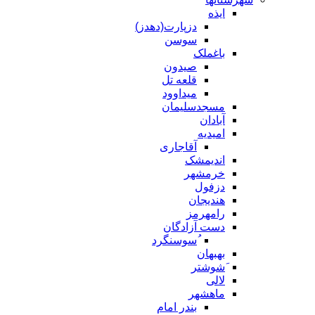
ایذه
دزپارت(دهدز)
سوسن
باغملک
صیدون
قلعه تل
میداوود
مسجدسلیمان
آبادان
امیدیه
آقاجاری
اندیمشک
خرمشهر
دزفول
هندیجان
رامهرمز
دست آزادگان
ُسوسنگرد
بهبهان
َشوشتر
لالی
ماهشهر
بندر امام