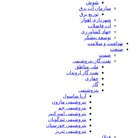
شوش
سازمان آب برق
توزیع برق
شهرداری اهواز
آب فاضلاب
جهاد کشاورزی
توسعه نیشکر
بهداشت و سلامت
صنعت
صمت
نفت،گاز،پتروشیمی
ملی مناطق
نفت گاز اروندان
حفاری
گاز
پتروشیمی
آریا ساسول
پتروشیمی مارون
پتروشیمی جم
پتروشیمی امیرکبیر
پتروشیمی تندگویان
پتروشیمی خوزستان
پتروشیمی تبریز
فولاد