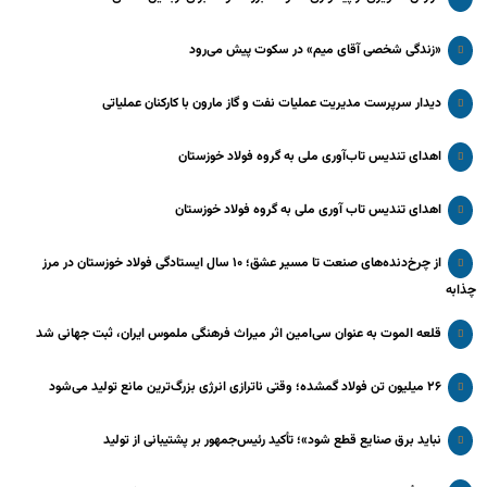
«زندگی شخصی آقای میم» در سکوت پیش می‌رود
دیدار سرپرست مدیریت عملیات نفت و گاز مارون با کارکنان عملیاتی
اهدای تندیس تاب‌آوری ملی به گروه فولاد خوزستان
اهدای تندیس تاب آوری ملی به گروه فولاد خوزستان
از چرخ‌دنده‌های صنعت تا مسیر عشق؛ ۱۰ سال ایستادگی فولاد خوزستان در مرز
چذابه
قلعه الموت به عنوان سی‌امین اثر میراث‌ فرهنگی ملموس ایران، ثبت جهانی شد
۲۶ میلیون تن فولاد گمشده؛ وقتی ناترازی انرژی بزرگ‌ترین مانع تولید می‌شود
نباید برق صنایع قطع شود»؛ تأکید رئیس‌جمهور بر پشتیبانی از تولید