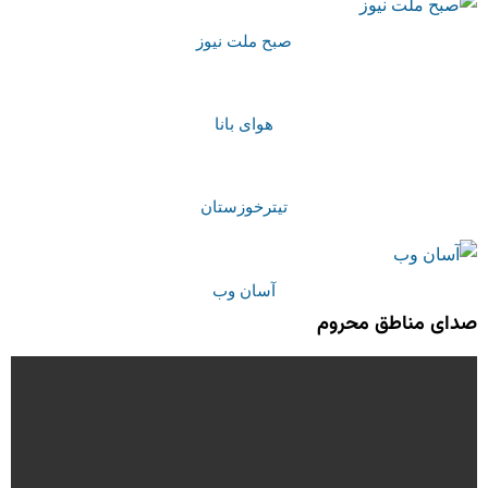
صبح ملت نیوز
هوای بانا
تیترخوزستان
آسان وب
صدای مناطق محروم