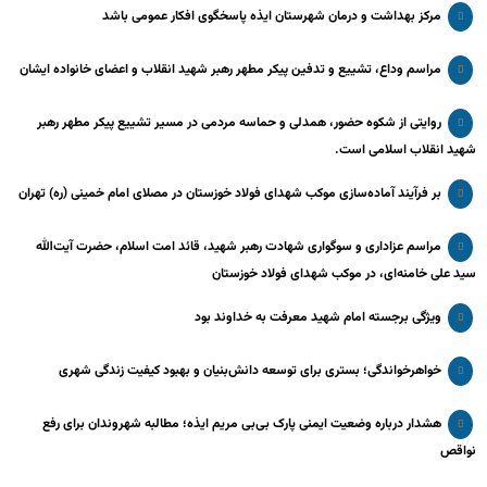
مرکز بهداشت و درمان شهرستان ایذه پاسخگوی افکار عمومی باشد
مراسم وداع، تشییع و تدفین پیکر مطهر رهبر شهید انقلاب و اعضای خانواده ایشان
روایتی از شکوه حضور، همدلی و حماسه مردمی در مسیر تشییع پیکر مطهر رهبر
شهید انقلاب اسلامی است.
بر فرآیند آماده‌سازی موکب شهدای فولاد خوزستان در مصلای امام خمینی (ره) تهران
مراسم عزاداری و سوگواری شهادت رهبر شهید، قائد امت اسلام، حضرت آیت‌الله
سید علی خامنه‌ای، در موکب شهدای فولاد خوزستان
ویژگی برجسته امام شهید معرفت به خداوند بود
خواهرخواندگی؛ بستری برای توسعه دانش‌بنیان و بهبود کیفیت زندگی شهری
هشدار درباره وضعیت ایمنی پارک بی‌بی مریم ایذه؛ مطالبه شهروندان برای رفع
نواقص