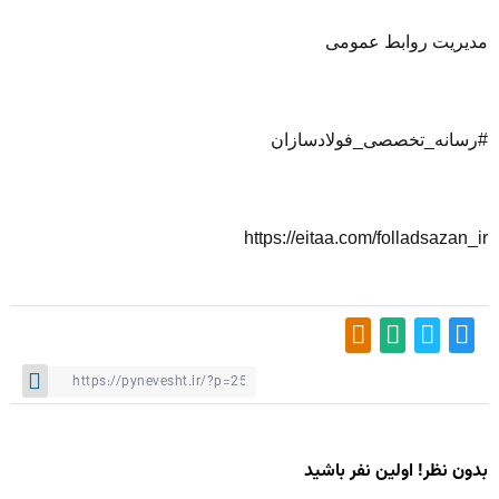
مدیریت روابط عمومی
#رسانه_تخصصی_فولادسازان
https://eitaa.com/folladsazan_ir
بدون نظر! اولین نفر باشید