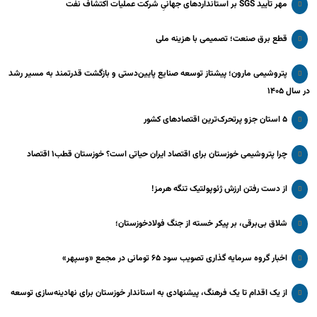
مهر تأیید SGS بر استانداردهای جهانیِ شرکت عملیات اکتشاف نفت
قطع برق صنعت؛ تصمیمی با هزینه ملی
پتروشیمی مارون؛ پیشتاز توسعه صنایع پایین‌دستی و بازگشت قدرتمند به مسیر رشد
در سال ۱۴۰۵
۵ استان جزو پرتحرک‌ترین اقتصاد‌های کشور
چرا پتروشیمی خوزستان برای اقتصاد ایران حیاتی است؟ خوزستان قطب۱ اقتصاد
از دست رفتن ارزش ژئوپولتیک تنگه هرمز!
شلاق‌ بی‌برقی، بر پیکر خسته‌ از جنگ فولادخوزستان؛
اخبار گروه سرمایه گذاری تصویب سود ۶۵ تومانی در مجمع «وسپهر»
از یک اقدام تا یک فرهنگ، پیشنهادی به استاندار خوزستان برای نهادینه‌سازی توسعه