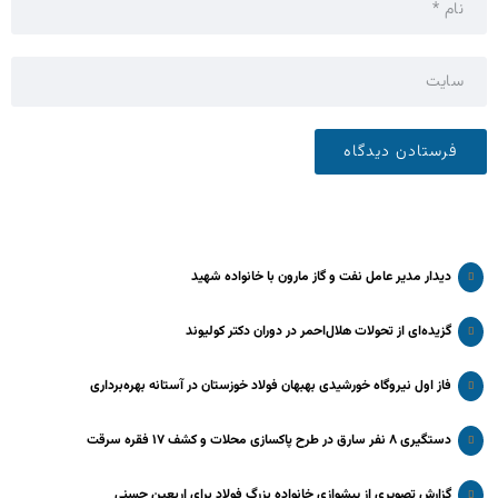
دیدار مدیر عامل نفت و گاز مارون با خانواده شهید
گزیده‌ای از تحولات هلال‌احمر در دوران دکتر کولیوند
فاز اول نیروگاه خورشیدی بهبهان فولاد خوزستان در آستانه بهره‌برداری
دستگیری ۸ نفر سارق در طرح پاکسازی محلات و کشف ۱۷ فقره سرقت
گزارش تصویری از پیشوازی خانواده بزرگ فولاد برای اربعین حسنی