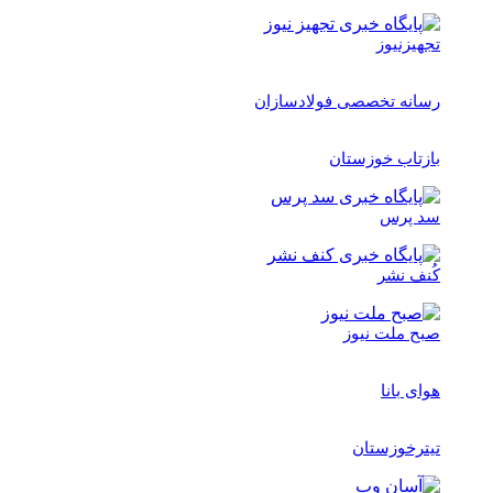
تجهیزنیوز
رسانه تخصصی فولادسازان
بازتاب خوزستان
سد پرس
کُنف نشر
صبح ملت نیوز
هوای بانا
تیترخوزستان