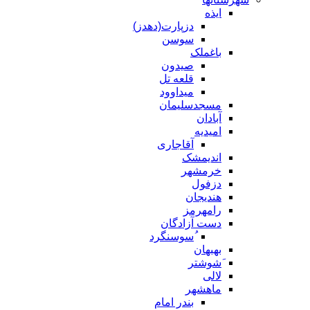
ایذه
دزپارت(دهدز)
سوسن
باغملک
صیدون
قلعه تل
میداوود
مسجدسلیمان
آبادان
امیدیه
آقاجاری
اندیمشک
خرمشهر
دزفول
هندیجان
رامهرمز
دست آزادگان
ُسوسنگرد
بهبهان
َشوشتر
لالی
ماهشهر
بندر امام