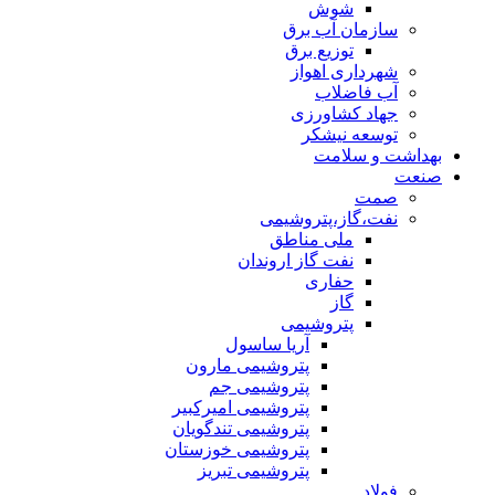
شوش
سازمان آب برق
توزیع برق
شهرداری اهواز
آب فاضلاب
جهاد کشاورزی
توسعه نیشکر
بهداشت و سلامت
صنعت
صمت
نفت،گاز،پتروشیمی
ملی مناطق
نفت گاز اروندان
حفاری
گاز
پتروشیمی
آریا ساسول
پتروشیمی مارون
پتروشیمی جم
پتروشیمی امیرکبیر
پتروشیمی تندگویان
پتروشیمی خوزستان
پتروشیمی تبریز
فولاد