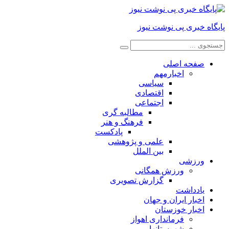
پایگاه خبری پی نوشت نیوز
صفحه اصلی
اخبارمهم
سیاسی
اقتصادی
اجتماعی
مطالبه گری
فرهنگ و هنر
پادکست
علمی و پژوهشی
بین الملل
ورزشی
ورزش همگانی
گزارش تصویری
یادداشت
اخبار ایران و جهان
اخبار خوزستان
فرمانداری اهواز
شهرستانها