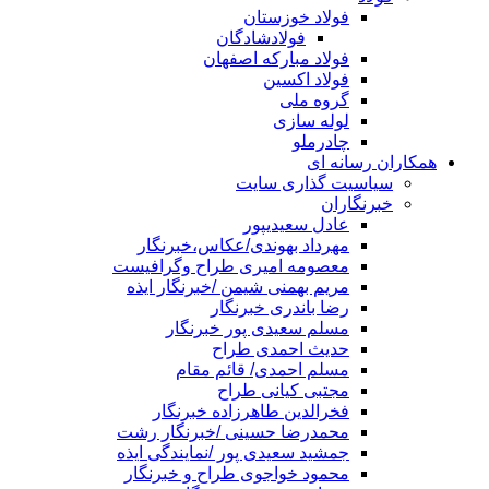
فولاد خوزستان
فولادشادگان
فولاد مبارکه اصفهان
فولاد اکسین
گروه ملی
لوله سازی
چادرملو
همکاران رسانه ای
سیاسیت گذاری سایت
خبرنگاران
عادل سعیدیپور
مهرداد بهوندی/عکاس،خبرنگار
معصومه امیری طراح وگرافیست
مریم بهمنی شیمن /خبرنگار ایذه
رضا باندری خبرنگار
مسلم سعیدی پور خبرنگار
حدیث احمدی طراح
مسلم احمدی/ قائم مقام
مجتبی کیانی طراح
فخرالدین طاهرزاده خبرنگار
محمدرضا حسینی /خبرنگار رشت
جمشید سعیدی پور /نمایندگی ایذه
محمود خواجوی طراح و خبرنگار