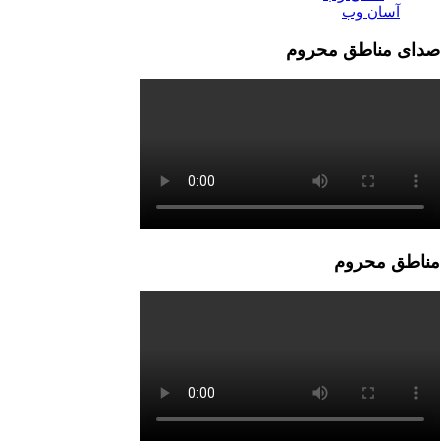
آسان وب
صدای مناطق محروم
مناطق محروم