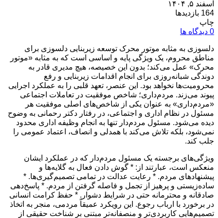
اسفند ۵, ۱۴۰۴
164 بازدیدها
چاپ
0 دیدگاه ها
دلسوزی به مثابه موتور محرک توسعه زیربنایی دلسوزی برای
مناطق محروم، یک ویژگی پایه و اساسی است که به مثابه «موتور
محرک» عمل می‌کند؛ بدون این خصیصه، هیچ مدیری قادر به
دوندگی شبانه‌روزی برای انجام اقدامات زیربنایی و رفع
محرومیت‌ها نخواهد بود. این عنصر، تعهد قلبی را به عملکرد اجرایی
پیوند می‌زند. مردم‌داری؛ شاخص موفقیت در تعاملات اجتماعی
«مردم‌داری» به عنوان یکی از شاخص‌های اصلی موفقیت هر
مسئول در نظام اداری و اجتماعی، در رفتار دکتر رحمانی به وضوح
دیده می‌شود. مسئول مردم‌دار تنها به انجام وظیفه اداری محدود
نمی‌شود، بلکه تلاش می‌کند با همدلی و انصاف، اعتماد عمومی را
جلب کند.
ویژگی‌های برجسته یک مسئول مردم‌دار که در عملکرد ایشان
منعکس است، عبارتند از: * گوش دادن فعال به گلایه‌ها و
پیشنهادهای مردم. * رعایت عدالت در تمامی تصمیم‌گیری‌ها. *
ساده‌زیستی و پرهیز از تجمل و فاصله گرفتن از مردم. * پاسخ‌دهی
صادقانه و محترمانه حتی در شرایط دشوار. * حفظ کرامت انسانی
در برخورد با ارباب رجوع. این رویکرد عمیقاً مردمی، منجر به اتخاذ
تصمیم‌هایی کاربردی‌تر و منصفانه‌تر مبتنی بر شناخت حقیقی از