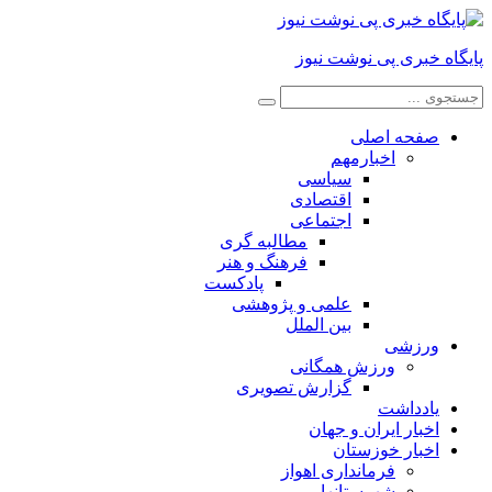
پایگاه خبری پی نوشت نیوز
صفحه اصلی
اخبارمهم
سیاسی
اقتصادی
اجتماعی
مطالبه گری
فرهنگ و هنر
پادکست
علمی و پژوهشی
بین الملل
ورزشی
ورزش همگانی
گزارش تصویری
یادداشت
اخبار ایران و جهان
اخبار خوزستان
فرمانداری اهواز
شهرستانها