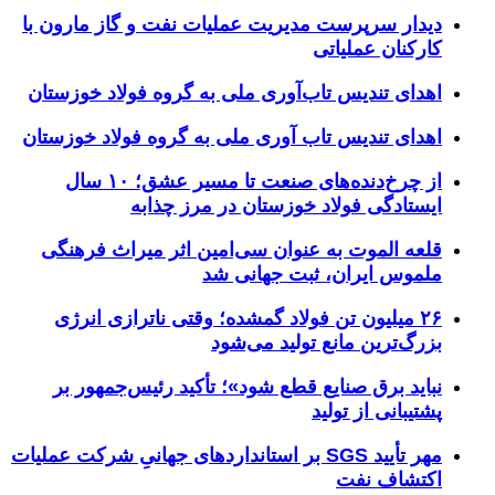
دیدار سرپرست مدیریت عملیات نفت و گاز مارون با
کارکنان عملیاتی
اهدای تندیس تاب‌آوری ملی به گروه فولاد خوزستان
اهدای تندیس تاب آوری ملی به گروه فولاد خوزستان
از چرخ‌دنده‌های صنعت تا مسیر عشق؛ ۱۰ سال
ایستادگی فولاد خوزستان در مرز چذابه
قلعه الموت به عنوان سی‌امین اثر میراث‌ فرهنگی
ملموس ایران، ثبت جهانی شد
۲۶ میلیون تن فولاد گمشده؛ وقتی ناترازی انرژی
بزرگ‌ترین مانع تولید می‌شود
نباید برق صنایع قطع شود»؛ تأکید رئیس‌جمهور بر
پشتیبانی از تولید
مهر تأیید SGS بر استانداردهای جهانیِ شرکت عملیات
اکتشاف نفت