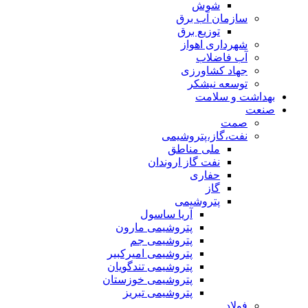
شوش
سازمان آب برق
توزیع برق
شهرداری اهواز
آب فاضلاب
جهاد کشاورزی
توسعه نیشکر
بهداشت و سلامت
صنعت
صمت
نفت،گاز،پتروشیمی
ملی مناطق
نفت گاز اروندان
حفاری
گاز
پتروشیمی
آریا ساسول
پتروشیمی مارون
پتروشیمی جم
پتروشیمی امیرکبیر
پتروشیمی تندگویان
پتروشیمی خوزستان
پتروشیمی تبریز
فولاد