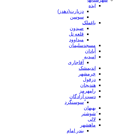
ایذه
دزپارت(دهدز)
سوسن
باغملک
صیدون
قلعه تل
میداوود
مسجدسلیمان
آبادان
امیدیه
آقاجاری
اندیمشک
خرمشهر
دزفول
هندیجان
رامهرمز
دست آزادگان
ُسوسنگرد
بهبهان
َشوشتر
لالی
ماهشهر
بندر امام