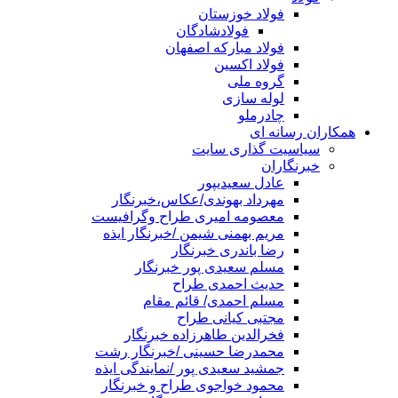
فولاد خوزستان
فولادشادگان
فولاد مبارکه اصفهان
فولاد اکسین
گروه ملی
لوله سازی
چادرملو
همکاران رسانه ای
سیاسیت گذاری سایت
خبرنگاران
عادل سعیدیپور
مهرداد بهوندی/عکاس،خبرنگار
معصومه امیری طراح وگرافیست
مریم بهمنی شیمن /خبرنگار ایذه
رضا باندری خبرنگار
مسلم سعیدی پور خبرنگار
حدیث احمدی طراح
مسلم احمدی/ قائم مقام
مجتبی کیانی طراح
فخرالدین طاهرزاده خبرنگار
محمدرضا حسینی /خبرنگار رشت
جمشید سعیدی پور /نمایندگی ایذه
محمود خواجوی طراح و خبرنگار