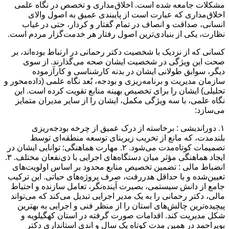
مشکلات جامعه شده است. اخلاق‌مداری و تخصص در نگاه علمی
اخلاق‌مداری که عبارت است از پایبندی عمیق به اصول والای
انسانی، صداقت و انصاف در تمام گفتار و کردار، حتی در غیاب
نظارت، یکی از بنیادی‌ترین اصول رفتار هر خدمت‌گزار مردم است.
کسانی که از نزدیک با شخصیت دکتر رحمانی در ارتباط بوده‌اند، بر
صحت این ویژگی در شخصیت ایشان صحه می‌گذارند. از سوی
دیگر، سوابق طولانی ایشان در بدنه کارشناسی و کارآزموده
سازمان مدیریت و برنامه‌ریزی و بودجه، بُعد نگاه علمی (داده‌محور و
تحلیلی) ایشان را برای تخصیص بهینه منابع تقویت کرده است. این
نگاه علمی، با سه ویژگی مکمل، ایشان را از سایر مدیران متمایز
می‌سازد:
۱. دوراندیشی : برخاسته از درک عمیق از چرخه بودجه‌ریزی
بلندمدت، که مانع از تخریب زیربنای توسعه منطقه‌ای توسط
تصمیمات کوتاه‌مدت می‌شود. ۲. مهارت هماهنگی: توانایی ایشان در
ایجاد هماهنگی مؤثر میان دستگاه‌های اجرایی با ذی‌نفعان مختلف. ۳.
انضباط مالی : تضمین تخصیص منابع محدود بر اساس اولویت‌های
تعیین‌شده و با حداقل هدررفت، صرف پروژه‌های حیاتی. این ترکیب
جامع از دانش سیستمی، بصیرت آینده‌نگر، تعامل سازنده و احتیاط
مالی، دکتر رحمانی را به یک مدیر اجرایی تبدیل می‌کند که می‌تواند
پیچیده‌ترین چالش‌های استان را از منظر فنی و اجرایی به بهترین
شکل مدیریت کند. اقدامات صورت گرفته در استان کهگیلویه و
بویراحمد در همین مدت کوتاه یک سال و اندی استانداری دکتر