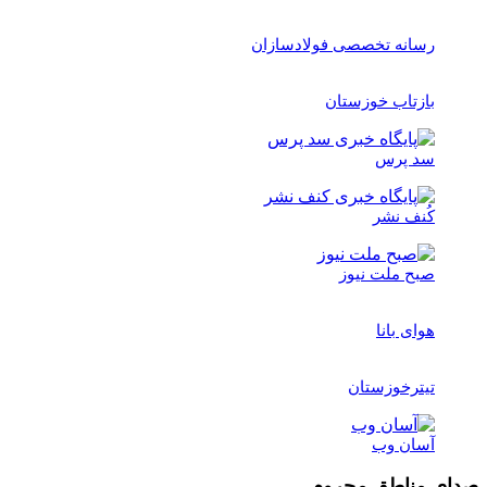
رسانه تخصصی فولادسازان
بازتاب خوزستان
سد پرس
کُنف نشر
صبح ملت نیوز
هوای بانا
تیترخوزستان
آسان وب
صدای مناطق محروم