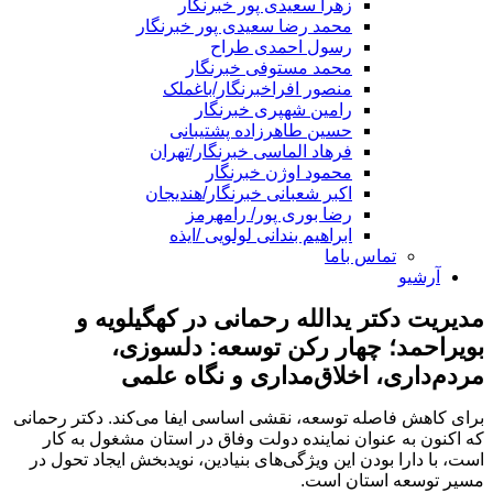
زهرا سعیدی پور خبرنگار
محمد رضا سعیدی پور خبرنگار
رسول احمدی طراح
محمد مستوفی خبرنگار
منصور افراخبرنگار/باغملک
رامین شهپری خبرنگار
حسین طاهرزاده پشتیبانی
فرهاد الماسی خبرنگار/تهران
محمود اوژن خبرنگار
اکبر شعبانی خبرنگار/هندیجان
رضا بوری پور/ رامهرمز
ابراهیم بندانی لولویی /ایذه
تماس باما
آرشیو
مدیریت دکتر یدالله رحمانی در کهگیلویه و
بویراحمد؛ چهار رکن توسعه: دلسوزی،
مردم‌داری، اخلاق‌مداری و نگاه علمی
برای کاهش فاصله توسعه، نقشی اساسی ایفا می‌کند. دکتر رحمانی
که اکنون به عنوان نماینده دولت وفاق در استان مشغول به کار
است، با دارا بودن این ویژگی‌های بنیادین، نویدبخش ایجاد تحول در
مسیر توسعه استان است.