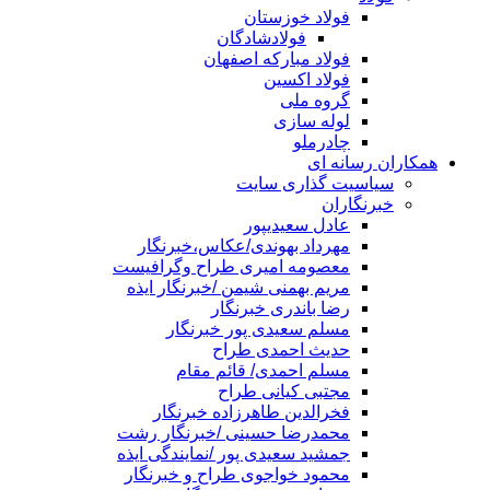
فولاد خوزستان
فولادشادگان
فولاد مبارکه اصفهان
فولاد اکسین
گروه ملی
لوله سازی
چادرملو
اران رسانه ای
سیاسیت گذاری سایت
خبرنگاران
عادل سعیدیپور
مهرداد بهوندی/عکاس،خبرنگار
معصومه امیری طراح وگرافیست
مریم بهمنی شیمن /خبرنگار ایذه
رضا باندری خبرنگار
مسلم سعیدی پور خبرنگار
حدیث احمدی طراح
مسلم احمدی/ قائم مقام
مجتبی کیانی طراح
فخرالدین طاهرزاده خبرنگار
محمدرضا حسینی /خبرنگار رشت
جمشید سعیدی پور /نمایندگی ایذه
محمود خواجوی طراح و خبرنگار