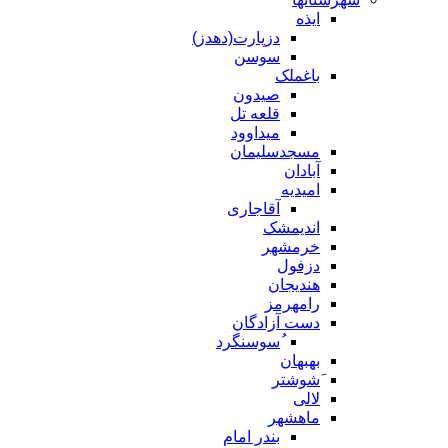
ایذه
دزپارت(دهدز)
سوسن
باغملک
صیدون
قلعه تل
میداوود
مسجدسلیمان
آبادان
امیدیه
آقاجاری
اندیمشک
خرمشهر
دزفول
هندیجان
رامهرمز
دست آزادگان
ُسوسنگرد
بهبهان
َشوشتر
لالی
ماهشهر
بندر امام