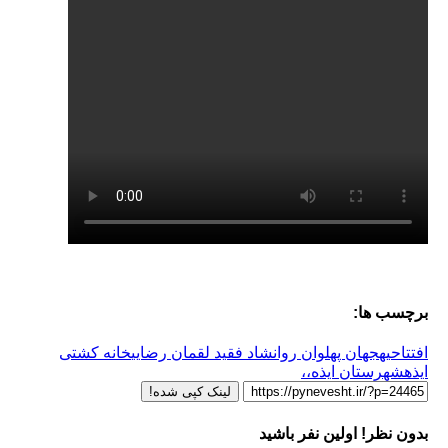
ها:
جهان پهلوان روانشاد فقید لقمان رضایی
خانه کشتی
ستان ایذه،،
لینک کپی شده!
ر! اولین نفر باشید