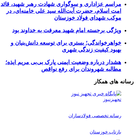
راسم عزاداری و سوگواری شهادت رهبر شهید، قائد
مت اسلام، حضرت آیت‌الله سید علی خامنه‌ای، در
وکب شهدای فولاد خوزستان
یژگی برجسته امام شهید معرفت به خداوند بود
واهرخواندگی؛ بستری برای توسعه دانش‌بنیان و
هبود کیفیت زندگی شهری
شدار درباره وضعیت ایمنی پارک بی‌بی مریم ایذه؛
طالبه شهروندان برای رفع نواقص
های همکار
جهیزنیوز
سانه تخصصی فولادسازان
ازتاب خوزستان