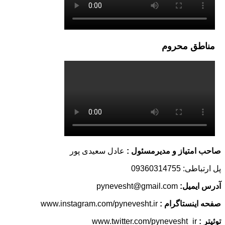
 محروم
یاز و مدیرمسئول :
عادل سعیدی پور
093603
یل:
pynevesht@gmail.com
ستاگرام :
www.instagram.com/pynevesht.ir