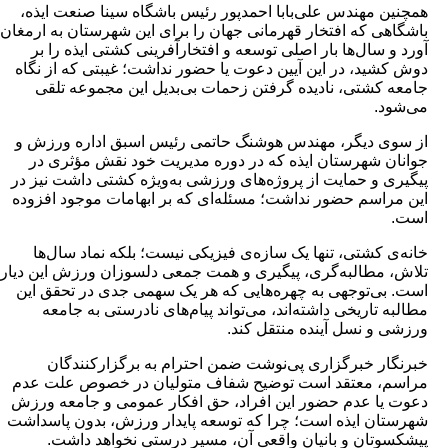
مهندس علی‌بابا احمدپور رئیس باشگاه سینا صنعت ایذه،
 که افتخار قهرمانی جهان را برای این شهرستان به ارمغان
سال‌ها بار اصلی توسعه و افتخارآفرینی کشتی ایذه را بر
د، در این آیین دعوت یا حضور نداشت؛ غیبتی که از نگاه
شتی، نادیده گرفتن زحمات بی‌بدیل این مجموعه تلقی
.
 دیگر، مهندس هوشنگ حاتمی رئیس اسبق اداره ورزش و
 شهرستان ایذه که در دوره مدیریت خود نقش مؤثری در
و حمایت از پروژه‌های ورزشی به‌ویژه کشتی داشت نیز در
سم حضور نداشت؛ مسئله‌ای که بر ابهامات موجود افزوده
کشتی، تنها یک سازه‌ی فیزیکی نیست؛ بلکه نماد سال‌ها
مطالبه‌گری، پیگیری و همت جمعی دلسوزان ورزش این دیار
ی‌توجهی به چهره‌هایی که هر یک سهمی جدی در تحقق این
تاریخی داشته‌اند، می‌تواند پیام‌های نادرستی به جامعه
 نسل آینده منتقل کند.
 خبرگزاری پی‌نوشت ضمن احترام به برگزارکنندگان
 معتقد است توضیح شفاف متولیان در خصوص علت عدم
ا عدم حضور این افراد، حق افکار عمومی و جامعه ورزش
ن ایذه است؛ چرا که توسعه پایدار ورزش، بدون پاسداشت
ان و بانیان واقعی آن، مسیر درستی نخواهد داشت.