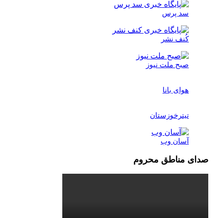
د پرس
ُنف نشر
بح ملت نیوز
وای بانا
یترخوزستان
سان وب
مناطق محروم