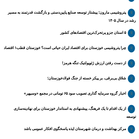
پتروشیمی مارون؛ پیشتاز توسعه صنایع پایین‌دستی و بازگشت قدرتمند به مسیر
رشد در سال ۱۴۰۵
۵ استان جزو پرتحرک‌ترین اقتصاد‌های کشور
چرا پتروشیمی خوزستان برای اقتصاد ایران حیاتی است؟ خوزستان قطب۱ اقتصاد
از دست رفتن ارزش ژئوپولتیک تنگه هرمز!
شلاق‌ بی‌برقی، بر پیکر خسته‌ از جنگ فولادخوزستان؛
اخبار گروه سرمایه گذاری تصویب سود ۶۵ تومانی در مجمع «وسپهر»
از یک اقدام تا یک فرهنگ، پیشنهادی به استاندار خوزستان برای نهادینه‌سازی
توسعه
مرکز بهداشت و درمان شهرستان ایذه پاسخگوی افکار عمومی باشد