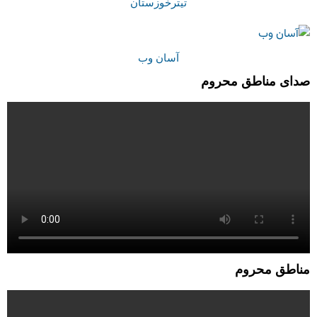
تیترخوزستان
آسان وب
صدای مناطق محروم
مناطق محروم