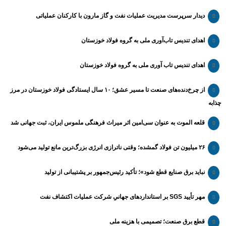
دیدار سرپرست مدیریت عملیات نفت و گاز مارون با کارکنان عملیاتی
اهدای تندیس تاب‌آوری ملی به گروه فولاد خوزستان
اهدای تندیس تاب آوری ملی به گروه فولاد خوزستان
از چرخ‌دنده‌های صنعت تا مسیر عشق؛ ۱۰ سال ایستادگی فولاد خوزستان در مرز
چذابه
قلعه الموت به عنوان سی‌امین اثر میراث‌ فرهنگی ملموس ایران، ثبت جهانی شد
۲۶ میلیون تن فولاد گمشده؛ وقتی ناترازی انرژی بزرگ‌ترین مانع تولید می‌شود
نباید برق صنایع قطع شود»؛ تأکید رئیس‌جمهور بر پشتیبانی از تولید
مهر تأیید SGS بر استانداردهای جهانیِ شرکت عملیات اکتشاف نفت
قطع برق صنعت؛ تصمیمی با هزینه ملی