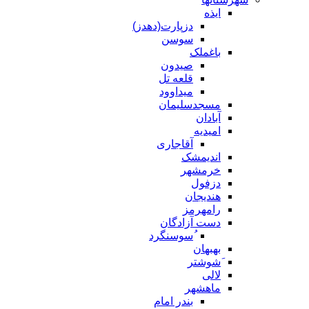
ایذه
دزپارت(دهدز)
سوسن
باغملک
صیدون
قلعه تل
میداوود
مسجدسلیمان
آبادان
امیدیه
آقاجاری
اندیمشک
خرمشهر
دزفول
هندیجان
رامهرمز
دست آزادگان
ُسوسنگرد
بهبهان
َشوشتر
لالی
ماهشهر
بندر امام