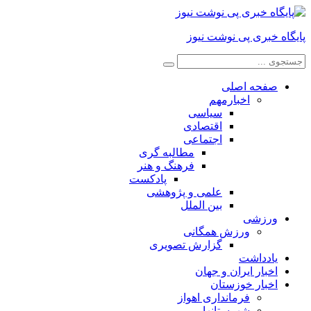
پایگاه خبری پی نوشت نیوز
صفحه اصلی
اخبارمهم
سیاسی
اقتصادی
اجتماعی
مطالبه گری
فرهنگ و هنر
پادکست
علمی و پژوهشی
بین الملل
ورزشی
ورزش همگانی
گزارش تصویری
یادداشت
اخبار ایران و جهان
اخبار خوزستان
فرمانداری اهواز
شهرستانها