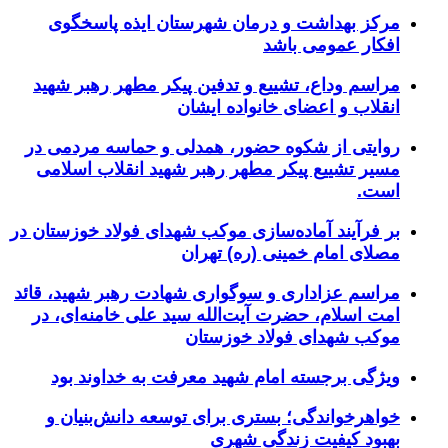
مرکز بهداشت و درمان شهرستان ایذه پاسخگوی
افکار عمومی باشد
مراسم وداع، تشییع و تدفین پیکر مطهر رهبر شهید
انقلاب و اعضای خانواده ایشان
روایتی از شکوه حضور، همدلی و حماسه مردمی در
مسیر تشییع پیکر مطهر رهبر شهید انقلاب اسلامی
است.
بر فرآیند آماده‌سازی موکب شهدای فولاد خوزستان در
مصلای امام خمینی (ره) تهران
مراسم عزاداری و سوگواری شهادت رهبر شهید، قائد
امت اسلام، حضرت آیت‌الله سید علی خامنه‌ای، در
موکب شهدای فولاد خوزستان
ویژگی برجسته امام شهید معرفت به خداوند بود
خواهرخواندگی؛ بستری برای توسعه دانش‌بنیان و
بهبود کیفیت زندگی شهری