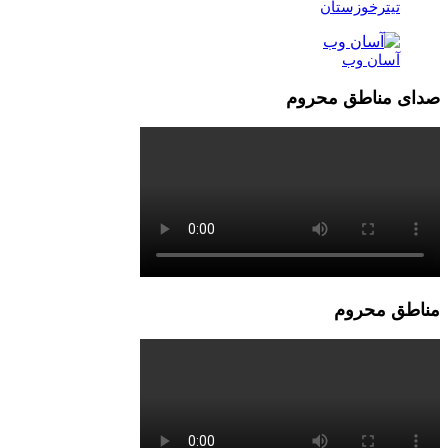
تیترخوزستان
آسان وب
صدای مناطق محروم
مناطق محروم