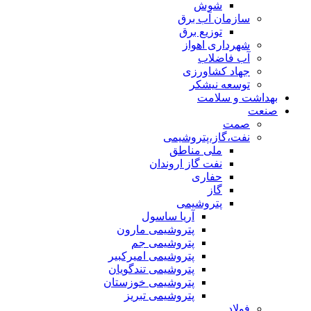
شوش
سازمان آب برق
توزیع برق
شهرداری اهواز
آب فاضلاب
جهاد کشاورزی
توسعه نیشکر
بهداشت و سلامت
صنعت
صمت
نفت،گاز،پتروشیمی
ملی مناطق
نفت گاز اروندان
حفاری
گاز
پتروشیمی
آریا ساسول
پتروشیمی مارون
پتروشیمی جم
پتروشیمی امیرکبیر
پتروشیمی تندگویان
پتروشیمی خوزستان
پتروشیمی تبریز
فولاد