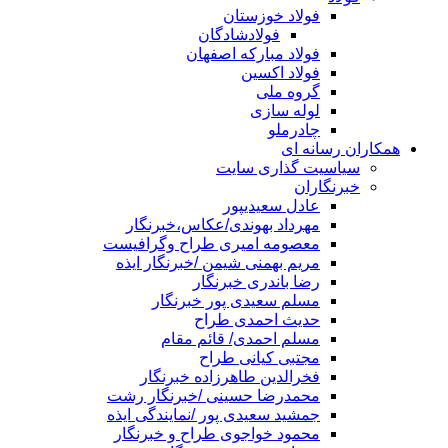
فولاد خوزستان
فولادشادگان
فولاد مبارکه اصفهان
فولاد اکسین
گروه ملی
لوله سازی
چادرملو
همکاران رسانه ای
سیاسیت گذاری سایت
خبرنگاران
عادل سعیدیپور
مهرداد بهوندی/عکاس،خبرنگار
معصومه امیری طراح وگرافیست
مریم بهمنی شیمن /خبرنگار ایذه
رضا باندری خبرنگار
مسلم سعیدی پور خبرنگار
حدیث احمدی طراح
مسلم احمدی/ قائم مقام
مجتبی کیانی طراح
فخرالدین طاهرزاده خبرنگار
محمدرضا حسینی /خبرنگار رشت
جمشید سعیدی پور /نمایندگی ایذه
محمود خواجوی طراح و خبرنگار