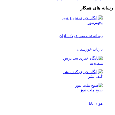
رسانه های همکار
تجهیزنیوز
رسانه تخصصی فولادسازان
بازتاب خوزستان
سد پرس
کُنف نشر
صبح ملت نیوز
هوای بانا