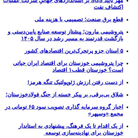
مهر تأیید SGS بر استانداردهای جهانیِ شرکت عملیات
اکتشاف نفت
قطع برق صنعت؛ تصمیمی با هزینه ملی
پتروشیمی مارون؛ پیشتاز توسعه صنایع پایین‌دستی و
بازگشت قدرتمند به مسیر رشد در سال ۱۴۰۵
۵ استان جزو پرتحرک‌ترین اقتصاد‌های کشور
چرا پتروشیمی خوزستان برای اقتصاد ایران حیاتی
است؟ خوزستان قطب۱ اقتصاد
از دست رفتن ارزش ژئوپولتیک تنگه هرمز!
شلاق‌ بی‌برقی، بر پیکر خسته‌ از جنگ فولادخوزستان؛
اخبار گروه سرمایه گذاری تصویب سود ۶۵ تومانی در
مجمع «وسپهر»
از یک اقدام تا یک فرهنگ، پیشنهادی به استاندار
خوزستان برای نهادینه‌سازی توسعه