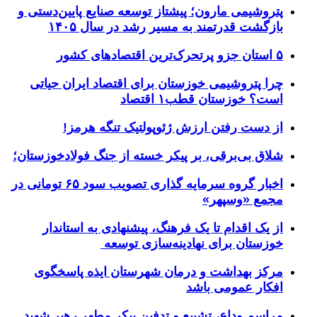
پتروشیمی مارون؛ پیشتاز توسعه صنایع پایین‌دستی و
بازگشت قدرتمند به مسیر رشد در سال ۱۴۰۵
۵ استان جزو پرتحرک‌ترین اقتصاد‌های کشور
چرا پتروشیمی خوزستان برای اقتصاد ایران حیاتی
است؟ خوزستان قطب۱ اقتصاد
از دست رفتن ارزش ژئوپولتیک تنگه هرمز!
شلاق‌ بی‌برقی، بر پیکر خسته‌ از جنگ فولادخوزستان؛
اخبار گروه سرمایه گذاری تصویب سود ۶۵ تومانی در
مجمع «وسپهر»
از یک اقدام تا یک فرهنگ، پیشنهادی به استاندار
خوزستان برای نهادینه‌سازی توسعه
مرکز بهداشت و درمان شهرستان ایذه پاسخگوی
افکار عمومی باشد
مراسم وداع، تشییع و تدفین پیکر مطهر رهبر شهید