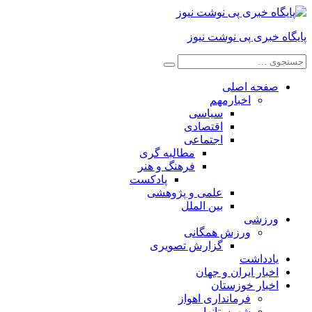
پایگاه خبری پی نوشت نیوز
صفحه اصلی
اخبارمهم
سیاسی
اقتصادی
اجتماعی
مطالبه گری
فرهنگ و هنر
پادکست
علمی و پژوهشی
بین الملل
ورزشی
ورزش همگانی
گزارش تصویری
یادداشت
اخبار ایران و جهان
اخبار خوزستان
فرمانداری اهواز
شهرستانها