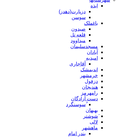
ایذه
دزپارت(دهدز)
سوسن
باغملک
صیدون
قلعه تل
میداوود
مسجدسلیمان
آبادان
امیدیه
آقاجاری
اندیمشک
خرمشهر
دزفول
هندیجان
رامهرمز
دست آزادگان
ُسوسنگرد
بهبهان
َشوشتر
لالی
ماهشهر
بندر امام