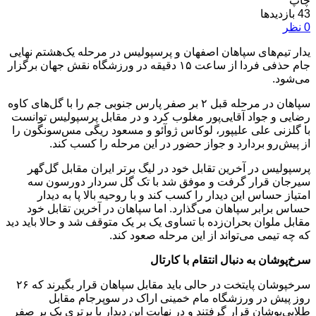
چاپ
43
بازدیدها
0
نظر
یدار تیم‌های سپاهان اصفهان و پرسپولیس در مرحله یک‌هشتم نهایی
جام حذفی فردا از ساعت ۱۵ دقیقه در ورزشگاه نقش جهان برگزار
می‌شود.
سپاهان در مرحله قبل ۲ بر صفر پارس جنوبی جم را با گل‌های کاوه
رضایی و جواد آقایی‌پور مغلوب کرد و در مقابل پرسپولیس توانست
با گلزنی علی علیپور، لوکاس ژوآئو و مسعود ریگی مس‌سونگون را
از پیش‌رو بردارد و جواز حضور در این مرحله را کسب کند.
پرسپولیس در آخرین تقابل خود در لیگ برتر ایران مقابل گل‌گهر
سیرجان قرار گرفت و موفق شد با تک گل سردار دورسون سه
امتیاز حساس این دیدار را کسب کند و با روحیه بالا پا به دیدار
حساس برابر سپاهان می‌گذارد. اما سپاهان در آخرین تقابل خود
مقابل ملوان بحران‌زده با تساوی یک بر یک متوقف شد و حالا باید دید
که چه تیمی می‌تواند از این مرحله صعود کند.
سرخ‌پوشان به دنبال انتقام با کارتال
سرخپوشان پایتخت در حالی باید مقابل سپاهان قرار بگیرند که ۲۶
روز پیش در ورزشگاه مام خمینی اراک در سوپرجام مقابل
طلایی‌پوشان قرار گرفتند و در نهایت این دیدار با برتری یک بر صفر