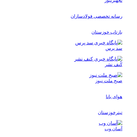
تجهیزنیوز
رسانه تخصصی فولادسازان
بازتاب خوزستان
سد پرس
کُنف نشر
صبح ملت نیوز
هوای بانا
تیترخوزستان
آسان وب