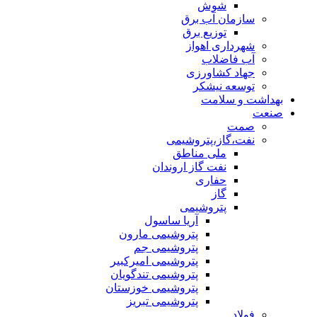
شوش
سازمان آب برق
توزیع برق
شهرداری اهواز
آب فاضلاب
جهاد کشاورزی
توسعه نیشکر
بهداشت و سلامت
صنعت
صمت
نفت،گاز،پتروشیمی
ملی مناطق
نفت گاز اروندان
حفاری
گاز
پتروشیمی
آریا ساسول
پتروشیمی مارون
پتروشیمی جم
پتروشیمی امیرکبیر
پتروشیمی تندگویان
پتروشیمی خوزستان
پتروشیمی تبریز
فولاد