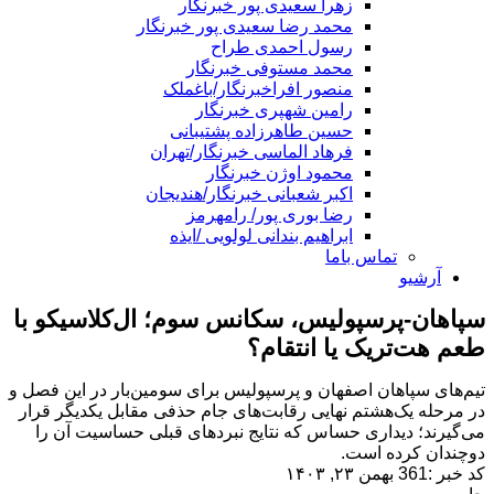
زهرا سعیدی پور خبرنگار
محمد رضا سعیدی پور خبرنگار
رسول احمدی طراح
محمد مستوفی خبرنگار
منصور افراخبرنگار/باغملک
رامین شهپری خبرنگار
حسین طاهرزاده پشتیبانی
فرهاد الماسی خبرنگار/تهران
محمود اوژن خبرنگار
اکبر شعبانی خبرنگار/هندیجان
رضا بوری پور/ رامهرمز
ابراهیم بندانی لولویی /ایذه
تماس باما
آرشیو
سپاهان-پرسپولیس، سکانس سوم؛ ال‌کلاسیکو با
طعم هت‌تریک یا انتقام؟
تیم‌های سپاهان اصفهان و پرسپولیس برای سومین‌بار در این فصل و
در مرحله یک‌هشتم نهایی رقابت‌های جام حذفی مقابل یکدیگر قرار
می‌گیرند؛ دیداری حساس که نتایج نبردهای قبلی حساسیت آن را
دوچندان کرده است.
کد خبر :361
بهمن ۲۳, ۱۴۰۳