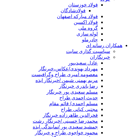
فولاد خوزستان
فولادشادگان
فولاد مبارکه اصفهان
فولاد اکسین
گروه ملی
لوله سازی
چادرملو
همکاران رسانه ای
سیاسیت گذاری سایت
خبرنگاران
عادل سعیدیپور
مهرداد بهوندی/عکاس،خبرنگار
معصومه امیری طراح وگرافیست
مریم بهمنی شیمن /خبرنگار ایذه
رضا باندری خبرنگار
مسلم سعیدی پور خبرنگار
حدیث احمدی طراح
مسلم احمدی/ قائم مقام
مجتبی کیانی طراح
فخرالدین طاهرزاده خبرنگار
محمدرضا حسینی /خبرنگار رشت
جمشید سعیدی پور /نمایندگی ایذه
محمود خواجوی طراح و خبرنگار