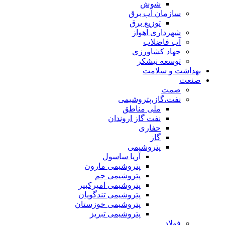
شوش
سازمان آب برق
توزیع برق
شهرداری اهواز
آب فاضلاب
جهاد کشاورزی
توسعه نیشکر
بهداشت و سلامت
صنعت
صمت
نفت،گاز،پتروشیمی
ملی مناطق
نفت گاز اروندان
حفاری
گاز
پتروشیمی
آریا ساسول
پتروشیمی مارون
پتروشیمی جم
پتروشیمی امیرکبیر
پتروشیمی تندگویان
پتروشیمی خوزستان
پتروشیمی تبریز
فولاد