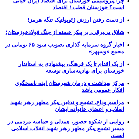
چرا پتروشیمی خوزستان برای اقتصاد ایران حیاتی
است؟ خوزستان قطب۱ اقتصاد
از دست رفتن ارزش ژئوپولتیک تنگه هرمز!
شلاق‌ بی‌برقی، بر پیکر خسته‌ از جنگ فولادخوزستان؛
اخبار گروه سرمایه گذاری تصویب سود ۶۵ تومانی در
مجمع «وسپهر»
از یک اقدام تا یک فرهنگ، پیشنهادی به استاندار
خوزستان برای نهادینه‌سازی توسعه
مرکز بهداشت و درمان شهرستان ایذه پاسخگوی
افکار عمومی باشد
مراسم وداع، تشییع و تدفین پیکر مطهر رهبر شهید
انقلاب و اعضای خانواده ایشان
روایتی از شکوه حضور، همدلی و حماسه مردمی در
مسیر تشییع پیکر مطهر رهبر شهید انقلاب اسلامی
است.