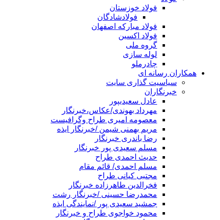
فولاد خوزستان
فولادشادگان
فولاد مبارکه اصفهان
فولاد اکسین
گروه ملی
لوله سازی
چادرملو
همکاران رسانه ای
سیاسیت گذاری سایت
خبرنگاران
عادل سعیدیپور
مهرداد بهوندی/عکاس،خبرنگار
معصومه امیری طراح وگرافیست
مریم بهمنی شیمن /خبرنگار ایذه
رضا باندری خبرنگار
مسلم سعیدی پور خبرنگار
حدیث احمدی طراح
مسلم احمدی/ قائم مقام
مجتبی کیانی طراح
فخرالدین طاهرزاده خبرنگار
محمدرضا حسینی /خبرنگار رشت
جمشید سعیدی پور /نمایندگی ایذه
محمود خواجوی طراح و خبرنگار