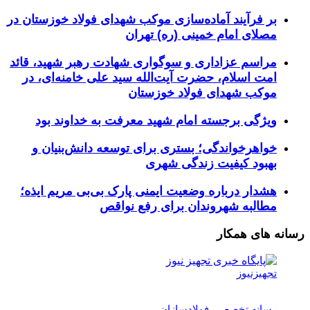
بر فرآیند آماده‌سازی موکب شهدای فولاد خوزستان در
مصلای امام خمینی (ره) تهران
مراسم عزاداری و سوگواری شهادت رهبر شهید، قائد
امت اسلام، حضرت آیت‌الله سید علی خامنه‌ای، در
موکب شهدای فولاد خوزستان
ویژگی برجسته امام شهید معرفت به خداوند بود
خواهرخواندگی؛ بستری برای توسعه دانش‌بنیان و
بهبود کیفیت زندگی شهری
هشدار درباره وضعیت ایمنی پارک بی‌بی مریم ایذه؛
مطالبه شهروندان برای رفع نواقص
رسانه های همکار
تجهیزنیوز
رسانه تخصصی فولادسازان