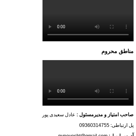
مناطق محروم
صاحب امتیاز و مدیرمسئول :
عادل سعیدی پور
پل ارتباطی: 09360314755
آدرس ایمیل:
pynevesht@gmail.com