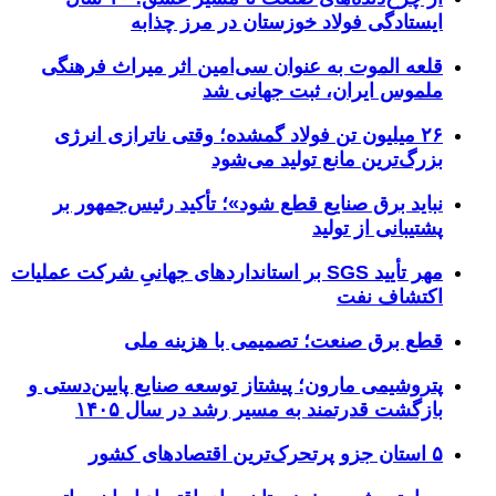
ایستادگی فولاد خوزستان در مرز چذابه
قلعه الموت به عنوان سی‌امین اثر میراث‌ فرهنگی
ملموس ایران، ثبت جهانی شد
۲۶ میلیون تن فولاد گمشده؛ وقتی ناترازی انرژی
بزرگ‌ترین مانع تولید می‌شود
نباید برق صنایع قطع شود»؛ تأکید رئیس‌جمهور بر
پشتیبانی از تولید
مهر تأیید SGS بر استانداردهای جهانیِ شرکت عملیات
اکتشاف نفت
قطع برق صنعت؛ تصمیمی با هزینه ملی
پتروشیمی مارون؛ پیشتاز توسعه صنایع پایین‌دستی و
بازگشت قدرتمند به مسیر رشد در سال ۱۴۰۵
۵ استان جزو پرتحرک‌ترین اقتصاد‌های کشور