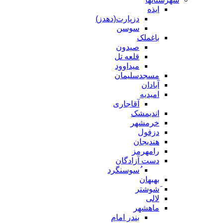
ایذه
دزپارت(دهدز)
سوسن
باغملک
صیدون
قلعه تل
میداوود
مسجدسلیمان
آبادان
امیدیه
آقاجاری
اندیمشک
خرمشهر
دزفول
هندیجان
رامهرمز
دست آزادگان
ُسوسنگرد
بهبهان
َشوشتر
لالی
ماهشهر
بندر امام