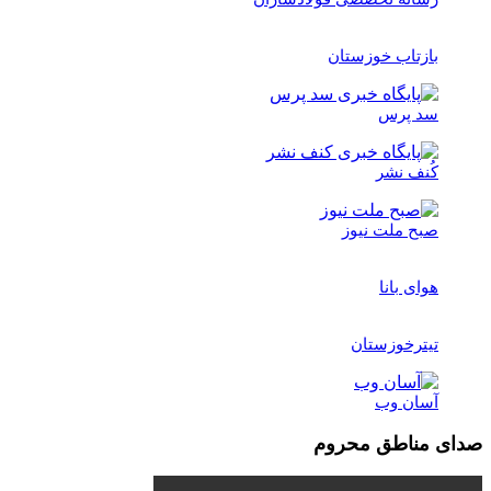
بازتاب خوزستان
سد پرس
کُنف نشر
صبح ملت نیوز
هوای بانا
تیترخوزستان
آسان وب
صدای مناطق محروم