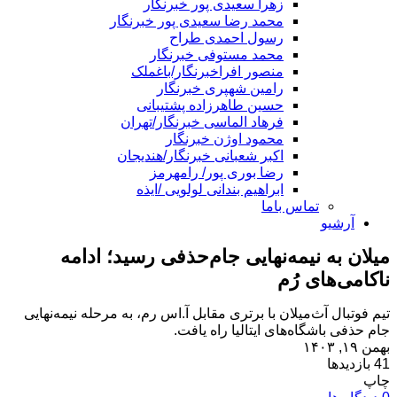
زهرا سعیدی پور خبرنگار
محمد رضا سعیدی پور خبرنگار
رسول احمدی طراح
محمد مستوفی خبرنگار
منصور افراخبرنگار/باغملک
رامین شهپری خبرنگار
حسین طاهرزاده پشتیبانی
فرهاد الماسی خبرنگار/تهران
محمود اوژن خبرنگار
اکبر شعبانی خبرنگار/هندیجان
رضا بوری پور/ رامهرمز
ابراهیم بندانی لولویی /ایذه
تماس باما
آرشیو
میلان به نیمه‌نهایی جام‌حذفی رسید؛ ادامه
ناکامی‌های رُم
تیم فوتبال آث‌میلان با برتری مقابل آ.اس‌ رم، به مرحله نیمه‌نهایی
جام حذفی باشگاه‌های ایتالیا راه یافت.
بهمن ۱۹, ۱۴۰۳
41 بازدیدها
چاپ