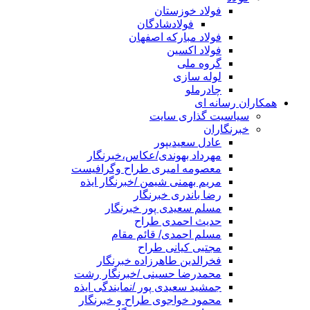
فولاد خوزستان
فولادشادگان
فولاد مبارکه اصفهان
فولاد اکسین
گروه ملی
لوله سازی
چادرملو
همکاران رسانه ای
سیاسیت گذاری سایت
خبرنگاران
عادل سعیدیپور
مهرداد بهوندی/عکاس،خبرنگار
معصومه امیری طراح وگرافیست
مریم بهمنی شیمن /خبرنگار ایذه
رضا باندری خبرنگار
مسلم سعیدی پور خبرنگار
حدیث احمدی طراح
مسلم احمدی/ قائم مقام
مجتبی کیانی طراح
فخرالدین طاهرزاده خبرنگار
محمدرضا حسینی /خبرنگار رشت
جمشید سعیدی پور /نمایندگی ایذه
محمود خواجوی طراح و خبرنگار