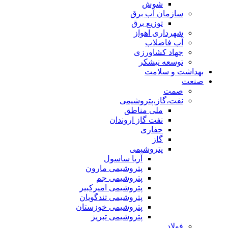
شوش
سازمان آب برق
توزیع برق
شهرداری اهواز
آب فاضلاب
جهاد کشاورزی
توسعه نیشکر
بهداشت و سلامت
صنعت
صمت
نفت،گاز،پتروشیمی
ملی مناطق
نفت گاز اروندان
حفاری
گاز
پتروشیمی
آریا ساسول
پتروشیمی مارون
پتروشیمی جم
پتروشیمی امیرکبیر
پتروشیمی تندگویان
پتروشیمی خوزستان
پتروشیمی تبریز
فولاد