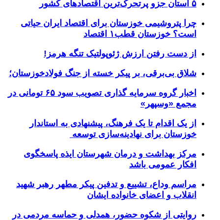
۵ استان جزو پرتحرک‌ترین اقتصاد‌های کشور
چرا پتروشیمی خوزستان برای اقتصاد ایران حیاتی
است؟ خوزستان قطب۱ اقتصاد
از دست رفتن ارزش ژئوپولتیک تنگه هرمز!
شلاق‌ بی‌برقی، بر پیکر خسته‌ از جنگ فولادخوزستان؛
اخبار گروه سرمایه گذاری تصویب سود ۶۵ تومانی در
مجمع «وسپهر»
از یک اقدام تا یک فرهنگ، پیشنهادی به استاندار
خوزستان برای نهادینه‌سازی توسعه
مرکز بهداشت و درمان شهرستان ایذه پاسخگوی
افکار عمومی باشد
مراسم وداع، تشییع و تدفین پیکر مطهر رهبر شهید
انقلاب و اعضای خانواده ایشان
روایتی از شکوه حضور، همدلی و حماسه مردمی در