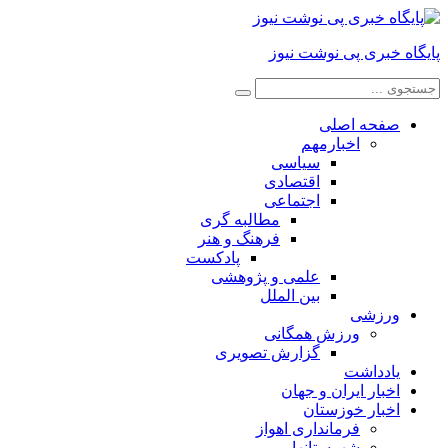
پایگاه خبری پی نوشت نیوز
صفحه اصلی
اخبارمهم
سیاسی
اقتصادی
اجتماعی
مطالبه گری
فرهنگ و هنر
پادکست
علمی و پژوهشی
بین الملل
ورزشی
ورزش همگانی
گزارش تصویری
یادداشت
اخبار ایران و جهان
اخبار خوزستان
فرمانداری اهواز
شهرستانها