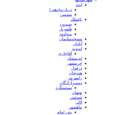
ایذه
دزپارت(دهدز)
سوسن
باغملک
صیدون
قلعه تل
میداوود
مسجدسلیمان
آبادان
امیدیه
آقاجاری
اندیمشک
خرمشهر
دزفول
هندیجان
رامهرمز
دست آزادگان
ُسوسنگرد
بهبهان
َشوشتر
لالی
ماهشهر
بندر امام