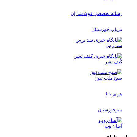
رسانه تخصصی فولادسازان
بازتاب خوزستان
سد پرس
کُنف نشر
صبح ملت نیوز
هوای بانا
تیترخوزستان
آسان وب