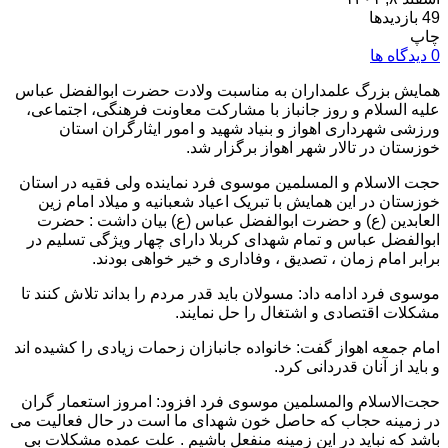
49 بازدیدها
چاپ
0 دیدگاه ها
همایش بزرگ علمداران به مناسبت ولادت حضرت ابوالفضل عباس
علیه السلام و روز جانباز با مشارکت معاونت فرهنگی، اجتماعی،
ورزشی شهرداری اهواز و بنیاد شهید و امور ایثارگران استان
خوزستان در تالار شهر اهواز برگزار شد.
حجت الاسلام و المسلمین موسوی فرد نماینده ولی فقیه در استان
خوزستان در این همایش با تبریک اعیاد شعبانیه و میلاد امام زین
العابدین (ع) و حضرت ابوالفضل عباس (ع) بیان داشت : حضرت
ابوالفضل عباس و تمام شهدای کربلا دارای چهار ویژگی تسلیم در
برابر امام زمان ، تصدیق ، وفاداری و خیر خواهی بودند.
موسوی فرد ادامه داد: مسولان باید قدر مردم را بداند تلاش کنند تا
مشکلات اقتصادی و اشتغال را حل نمایند.
امام جمعه اهواز گفت: خانواده جانبازان زحمات زیادی را کشیده اند
و باید از آنان قدردانی کرد.
حجت‌الاسلام والمسلمین موسوی فرد افزود: امروز استعمار گران
در زمینه حجاب که حاصل خون شهدای ما است در حال فعالیت می
باشد که نباید در این زمینه منفعل باشیم . علت عمده مشکلات بی