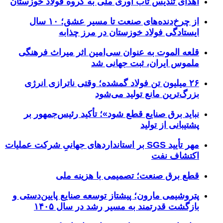
اهدای تندیس تاب آوری ملی به گروه فولاد خوزستان
از چرخ‌دنده‌های صنعت تا مسیر عشق؛ ۱۰ سال
ایستادگی فولاد خوزستان در مرز چذابه
قلعه الموت به عنوان سی‌امین اثر میراث‌ فرهنگی
ملموس ایران، ثبت جهانی شد
۲۶ میلیون تن فولاد گمشده؛ وقتی ناترازی انرژی
بزرگ‌ترین مانع تولید می‌شود
نباید برق صنایع قطع شود»؛ تأکید رئیس‌جمهور بر
پشتیبانی از تولید
مهر تأیید SGS بر استانداردهای جهانیِ شرکت عملیات
اکتشاف نفت
قطع برق صنعت؛ تصمیمی با هزینه ملی
پتروشیمی مارون؛ پیشتاز توسعه صنایع پایین‌دستی و
بازگشت قدرتمند به مسیر رشد در سال ۱۴۰۵