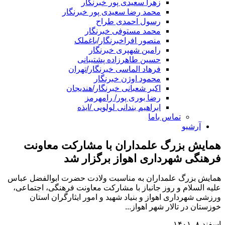
زهرا سعیدی پور خبرنگار
محمد رضا سعیدی پور خبرنگار
رسول احمدی طراح
محمد مستوفی خبرنگار
منصور افراخبرنگار/باغملک
رامین شهپری خبرنگار
حسین طاهرزاده پشتیبانی
فرهاد الماسی خبرنگار/تهران
محمود اوژن خبرنگار
اکبر شعبانی خبرنگار/هندیجان
رضا بوری پور/ رامهرمز
ابراهیم بندانی لولویی /ایذه
تماس باما
آرشیو
همایش بزرگ علمداران با مشارکت معاونت
فرهنگی شهرداری اهواز برگزار شد
همایش بزرگ علمداران به مناسبت ولادت حضرت ابوالفضل عباس
علیه السلام و روز جانباز با مشارکت معاونت فرهنگی، اجتماعی،
ورزشی شهرداری اهواز و بنیاد شهید و امور ایثارگران استان
خوزستان در تالار شهر اهواز...
اسفند ۸, ۱۴۰۱