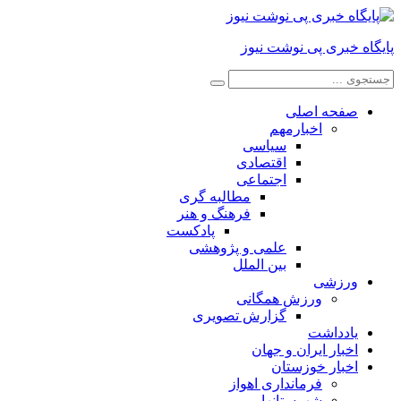
پایگاه خبری پی نوشت نیوز
صفحه اصلی
اخبارمهم
سیاسی
اقتصادی
اجتماعی
مطالبه گری
فرهنگ و هنر
پادکست
علمی و پژوهشی
بین الملل
ورزشی
ورزش همگانی
گزارش تصویری
یادداشت
اخبار ایران و جهان
اخبار خوزستان
فرمانداری اهواز
شهرستانها