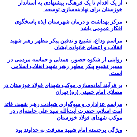
از یک اقدام تا یک فرهنگ، پیشنهادی به استاندار
خوزستان برای نهادینه‌سازی توسعه
مرکز بهداشت و درمان شهرستان ایذه پاسخگوی
افکار عمومی باشد
مراسم وداع، تشییع و تدفین پیکر مطهر رهبر شهید
انقلاب و اعضای خانواده ایشان
روایتی از شکوه حضور، همدلی و حماسه مردمی در
مسیر تشییع پیکر مطهر رهبر شهید انقلاب اسلامی
است.
بر فرآیند آماده‌سازی موکب شهدای فولاد خوزستان در
مصلای امام خمینی (ره) تهران
مراسم عزاداری و سوگواری شهادت رهبر شهید، قائد
امت اسلام، حضرت آیت‌الله سید علی خامنه‌ای، در
موکب شهدای فولاد خوزستان
ویژگی برجسته امام شهید معرفت به خداوند بود