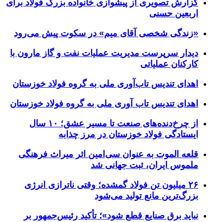
گزارش تصویری از پیشوازی خانواده بزرگ فولاد برای
اربعین حسنی
«زندگی شخصی آقای میم» در سکوت پیش می‌رود
دیدار سرپرست مدیریت عملیات نفت و گاز مارون با
کارکنان عملیاتی
اهدای تندیس تاب‌آوری ملی به گروه فولاد خوزستان
اهدای تندیس تاب آوری ملی به گروه فولاد خوزستان
از چرخ‌دنده‌های صنعت تا مسیر عشق؛ ۱۰ سال
ایستادگی فولاد خوزستان در مرز چذابه
قلعه الموت به عنوان سی‌امین اثر میراث‌ فرهنگی
ملموس ایران، ثبت جهانی شد
۲۶ میلیون تن فولاد گمشده؛ وقتی ناترازی انرژی
بزرگ‌ترین مانع تولید می‌شود
نباید برق صنایع قطع شود»؛ تأکید رئیس‌جمهور بر