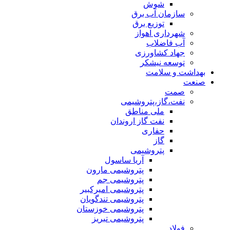
شوش
سازمان آب برق
توزیع برق
شهرداری اهواز
آب فاضلاب
جهاد کشاورزی
توسعه نیشکر
بهداشت و سلامت
صنعت
صمت
نفت،گاز،پتروشیمی
ملی مناطق
نفت گاز اروندان
حفاری
گاز
پتروشیمی
آریا ساسول
پتروشیمی مارون
پتروشیمی جم
پتروشیمی امیرکبیر
پتروشیمی تندگویان
پتروشیمی خوزستان
پتروشیمی تبریز
فولاد