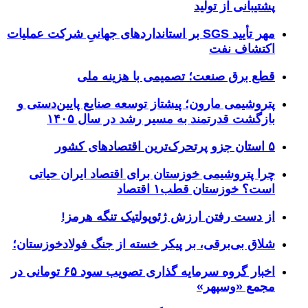
پشتیبانی از تولید
مهر تأیید SGS بر استانداردهای جهانیِ شرکت عملیات
اکتشاف نفت
قطع برق صنعت؛ تصمیمی با هزینه ملی
پتروشیمی مارون؛ پیشتاز توسعه صنایع پایین‌دستی و
بازگشت قدرتمند به مسیر رشد در سال ۱۴۰۵
۵ استان جزو پرتحرک‌ترین اقتصاد‌های کشور
چرا پتروشیمی خوزستان برای اقتصاد ایران حیاتی
است؟ خوزستان قطب۱ اقتصاد
از دست رفتن ارزش ژئوپولتیک تنگه هرمز!
شلاق‌ بی‌برقی، بر پیکر خسته‌ از جنگ فولادخوزستان؛
اخبار گروه سرمایه گذاری تصویب سود ۶۵ تومانی در
مجمع «وسپهر»