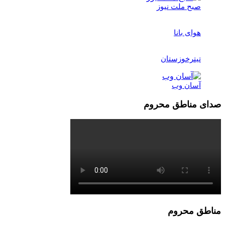
صبح ملت نیوز
هوای بانا
تیترخوزستان
آسان وب
صدای مناطق محروم
مناطق محروم