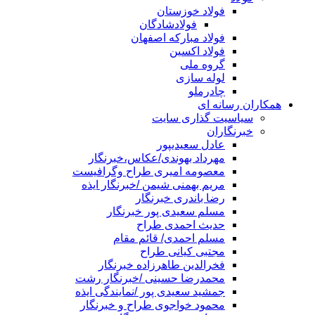
فولاد خوزستان
فولادشادگان
فولاد مبارکه اصفهان
فولاد اکسین
گروه ملی
لوله سازی
چادرملو
همکاران رسانه ای
سیاسیت گذاری سایت
خبرنگاران
عادل سعیدیپور
مهرداد بهوندی/عکاس،خبرنگار
معصومه امیری طراح وگرافیست
مریم بهمنی شیمن /خبرنگار ایذه
رضا باندری خبرنگار
مسلم سعیدی پور خبرنگار
حدیث احمدی طراح
مسلم احمدی/ قائم مقام
مجتبی کیانی طراح
فخرالدین طاهرزاده خبرنگار
محمدرضا حسینی /خبرنگار رشت
جمشید سعیدی پور /نمایندگی ایذه
محمود خواجوی طراح و خبرنگار