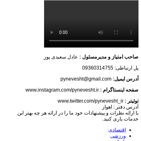
صاحب امتیاز و مدیرمسئول :
عادل سعیدی پور
پل ارتباطی: 09360314755
آدرس ایمیل:
pynevesht@gmail.com
صفحه اینستاگرام :
www.instagram.com/pynevesht.ir
توئیتر :
www.twitter.com/pynevesht_ir
آدرس دفتر : اهواز
با ارائه نظرات و پیشنهادات خود ما را در ارائه هر چه بهتر این
خدمات یاری کنید.
اقتصادی
ورزشی