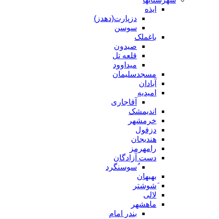
ایذه
دزپارت(دهدز)
سوسن
باغملک
صیدون
قلعه تل
میداوود
مسجدسلیمان
آبادان
امیدیه
آقاجاری
اندیمشک
خرمشهر
دزفول
هندیجان
رامهرمز
دست آزادگان
ُسوسنگرد
بهبهان
َشوشتر
لالی
ماهشهر
بندر امام