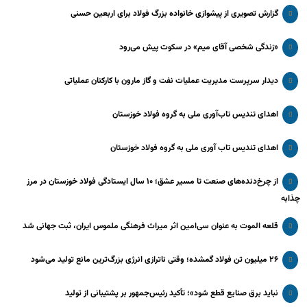
گزارش تصویری از پیشوازی خانواده بزرگ فولاد برای اربعین حسنی
«زندگی شخصی آقای میم» در سکوت پیش می‌رود
دیدار سرپرست مدیریت عملیات نفت و گاز مارون با کارکنان عملیاتی
اهدای تندیس تاب‌آوری ملی به گروه فولاد خوزستان
اهدای تندیس تاب آوری ملی به گروه فولاد خوزستان
از چرخ‌دنده‌های صنعت تا مسیر عشق؛ ۱۰ سال ایستادگی فولاد خوزستان در مرز
چذابه
قلعه الموت به عنوان سی‌امین اثر میراث‌ فرهنگی ملموس ایران، ثبت جهانی شد
۲۶ میلیون تن فولاد گمشده؛ وقتی ناترازی انرژی بزرگ‌ترین مانع تولید می‌شود
نباید برق صنایع قطع شود»؛ تأکید رئیس‌جمهور بر پشتیبانی از تولید