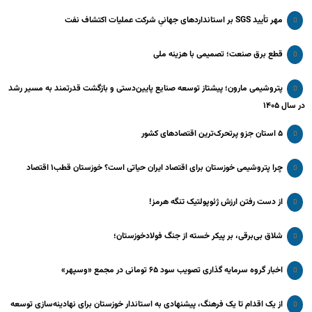
مهر تأیید SGS بر استانداردهای جهانیِ شرکت عملیات اکتشاف نفت
قطع برق صنعت؛ تصمیمی با هزینه ملی
پتروشیمی مارون؛ پیشتاز توسعه صنایع پایین‌دستی و بازگشت قدرتمند به مسیر رشد
در سال ۱۴۰۵
۵ استان جزو پرتحرک‌ترین اقتصاد‌های کشور
چرا پتروشیمی خوزستان برای اقتصاد ایران حیاتی است؟ خوزستان قطب۱ اقتصاد
از دست رفتن ارزش ژئوپولتیک تنگه هرمز!
شلاق‌ بی‌برقی، بر پیکر خسته‌ از جنگ فولادخوزستان؛
اخبار گروه سرمایه گذاری تصویب سود ۶۵ تومانی در مجمع «وسپهر»
از یک اقدام تا یک فرهنگ، پیشنهادی به استاندار خوزستان برای نهادینه‌سازی توسعه