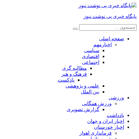
پایگاه خبری پی نوشت نیوز
صفحه اصلی
اخبارمهم
سیاسی
اقتصادی
اجتماعی
مطالبه گری
فرهنگ و هنر
پادکست
علمی و پژوهشی
بین الملل
ورزشی
ورزش همگانی
گزارش تصویری
یادداشت
اخبار ایران و جهان
اخبار خوزستان
فرمانداری اهواز
شهرستانها