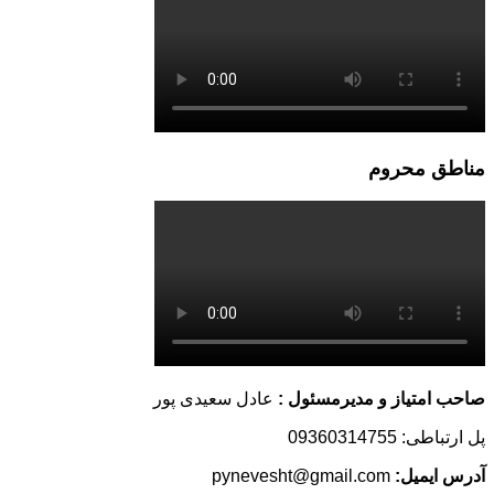
مناطق محروم
صاحب امتیاز و مدیرمسئول :
عادل سعیدی پور
پل ارتباطی: 09360314755
آدرس ایمیل:
pynevesht@gmail.com