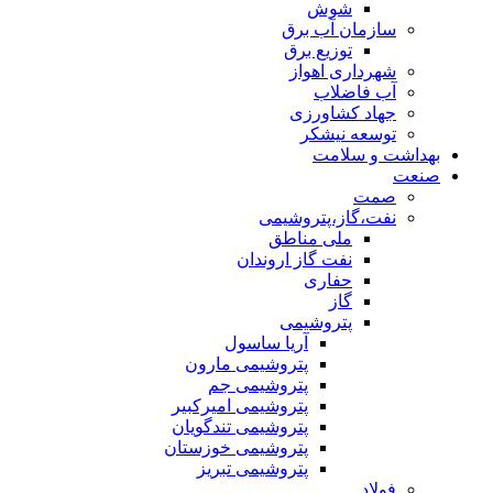
شوش
سازمان آب برق
توزیع برق
شهرداری اهواز
آب فاضلاب
جهاد کشاورزی
توسعه نیشکر
بهداشت و سلامت
صنعت
صمت
نفت،گاز،پتروشیمی
ملی مناطق
نفت گاز اروندان
حفاری
گاز
پتروشیمی
آریا ساسول
پتروشیمی مارون
پتروشیمی جم
پتروشیمی امیرکبیر
پتروشیمی تندگویان
پتروشیمی خوزستان
پتروشیمی تبریز
فولاد