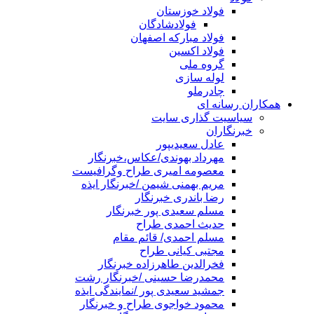
فولاد خوزستان
فولادشادگان
فولاد مبارکه اصفهان
فولاد اکسین
گروه ملی
لوله سازی
چادرملو
همکاران رسانه ای
سیاسیت گذاری سایت
خبرنگاران
عادل سعیدیپور
مهرداد بهوندی/عکاس،خبرنگار
معصومه امیری طراح وگرافیست
مریم بهمنی شیمن /خبرنگار ایذه
رضا باندری خبرنگار
مسلم سعیدی پور خبرنگار
حدیث احمدی طراح
مسلم احمدی/ قائم مقام
مجتبی کیانی طراح
فخرالدین طاهرزاده خبرنگار
محمدرضا حسینی /خبرنگار رشت
جمشید سعیدی پور /نمایندگی ایذه
محمود خواجوی طراح و خبرنگار