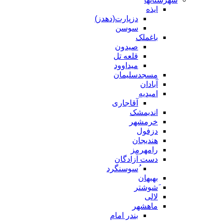
ایذه
دزپارت(دهدز)
سوسن
باغملک
صیدون
قلعه تل
میداوود
مسجدسلیمان
آبادان
امیدیه
آقاجاری
اندیمشک
خرمشهر
دزفول
هندیجان
رامهرمز
دست آزادگان
ُسوسنگرد
بهبهان
َشوشتر
لالی
ماهشهر
بندر امام