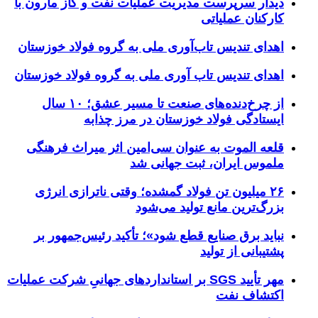
دیدار سرپرست مدیریت عملیات نفت و گاز مارون با
کارکنان عملیاتی
اهدای تندیس تاب‌آوری ملی به گروه فولاد خوزستان
اهدای تندیس تاب آوری ملی به گروه فولاد خوزستان
از چرخ‌دنده‌های صنعت تا مسیر عشق؛ ۱۰ سال
ایستادگی فولاد خوزستان در مرز چذابه
قلعه الموت به عنوان سی‌امین اثر میراث‌ فرهنگی
ملموس ایران، ثبت جهانی شد
۲۶ میلیون تن فولاد گمشده؛ وقتی ناترازی انرژی
بزرگ‌ترین مانع تولید می‌شود
نباید برق صنایع قطع شود»؛ تأکید رئیس‌جمهور بر
پشتیبانی از تولید
مهر تأیید SGS بر استانداردهای جهانیِ شرکت عملیات
اکتشاف نفت