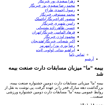
زهرا سعیدی پور خبرنگار
محمد رضا سعیدی پور خبرنگار
رسول احمدی طراح
محمد مستوفی خبرنگار
منصور افراخبرنگار/باغملک
رامین شهپری خبرنگار
حسین طاهرزاده پشتیبانی
فرهاد الماسی خبرنگار/تهران
محمود اوژن خبرنگار
اکبر شعبانی خبرنگار/هندیجان
رضا بوری پور/ رامهرمز
ابراهیم بندانی لولویی /ایذه
تماس باما
آرشیو
بیمه “ما” میزبان مسابقات دارت صنعت بیمه
شد
بیمه “ما” میزبانی مسابقات دارت دومین جشنواره صنعت بیمه،
بزرگداشت دهه مبارک فجر را بر عهده گرفت. پی نوشت به نقل از
روابط عمومی بیمه “ما” مسابقات دارت دومین جشنواره ورزشی
صنعت...
بهمن ۱۸, ۱۴۰۱