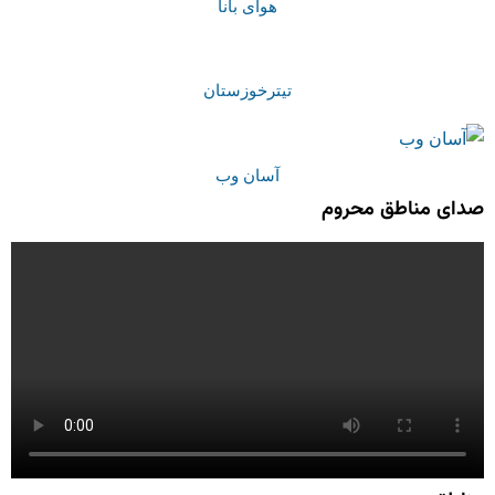
هوای بانا
تیترخوزستان
آسان وب
صدای مناطق محروم