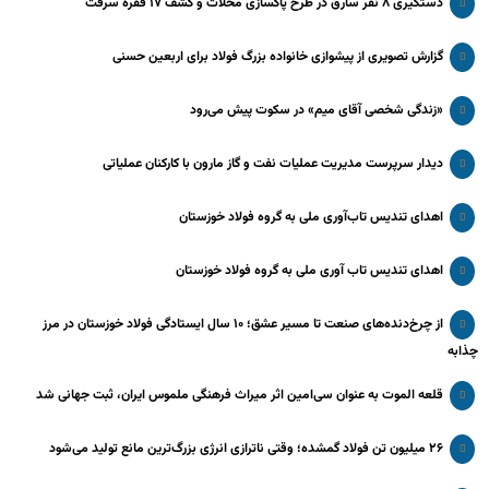
دستگیری ۸ نفر سارق در طرح پاکسازی محلات و کشف ۱۷ فقره سرقت
گزارش تصویری از پیشوازی خانواده بزرگ فولاد برای اربعین حسنی
«زندگی شخصی آقای میم» در سکوت پیش می‌رود
دیدار سرپرست مدیریت عملیات نفت و گاز مارون با کارکنان عملیاتی
اهدای تندیس تاب‌آوری ملی به گروه فولاد خوزستان
اهدای تندیس تاب آوری ملی به گروه فولاد خوزستان
از چرخ‌دنده‌های صنعت تا مسیر عشق؛ ۱۰ سال ایستادگی فولاد خوزستان در مرز
چذابه
قلعه الموت به عنوان سی‌امین اثر میراث‌ فرهنگی ملموس ایران، ثبت جهانی شد
۲۶ میلیون تن فولاد گمشده؛ وقتی ناترازی انرژی بزرگ‌ترین مانع تولید می‌شود