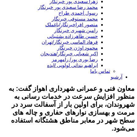
زهرا سعیدی پور خبرنگار
محمد رضا سعیدی پور خبرنگار
رسول احمدی طراح
محمد مستوفی خبرنگار
منصور افراخبرنگار/باغملک
رامین شهپری خبرنگار
حسین طاهرزاده پشتیبانی
فرهاد الماسی خبرنگار/تهران
محمود اوژن خبرنگار
اکبر شعبانی خبرنگار/هندیجان
رضا بوری پور/ رامهرمز
ابراهیم بندانی لولویی /ایذه
تماس باما
آرشیو
معاون فنی و عمرانی شهرداری اهواز گفت: به
منظور افزایش سرعت در خدمات رسانی به
شهروندان، برای اولین بار از آسفالت سرد در
مرمت و بهسازی نوارهای حفاری و چاله های
سطح شهر در معابر مناطق هشتگانه استفاده
می‌شود.