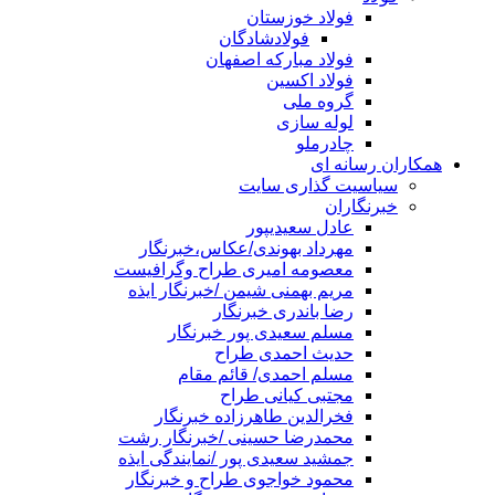
فولاد خوزستان
فولادشادگان
فولاد مبارکه اصفهان
فولاد اکسین
گروه ملی
لوله سازی
چادرملو
همکاران رسانه ای
سیاسیت گذاری سایت
خبرنگاران
عادل سعیدیپور
مهرداد بهوندی/عکاس،خبرنگار
معصومه امیری طراح وگرافیست
مریم بهمنی شیمن /خبرنگار ایذه
رضا باندری خبرنگار
مسلم سعیدی پور خبرنگار
حدیث احمدی طراح
مسلم احمدی/ قائم مقام
مجتبی کیانی طراح
فخرالدین طاهرزاده خبرنگار
محمدرضا حسینی /خبرنگار رشت
جمشید سعیدی پور /نمایندگی ایذه
محمود خواجوی طراح و خبرنگار