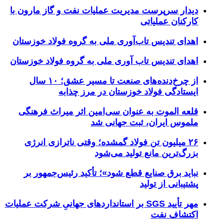
دیدار سرپرست مدیریت عملیات نفت و گاز مارون با
کارکنان عملیاتی
اهدای تندیس تاب‌آوری ملی به گروه فولاد خوزستان
اهدای تندیس تاب آوری ملی به گروه فولاد خوزستان
از چرخ‌دنده‌های صنعت تا مسیر عشق؛ ۱۰ سال
ایستادگی فولاد خوزستان در مرز چذابه
قلعه الموت به عنوان سی‌امین اثر میراث‌ فرهنگی
ملموس ایران، ثبت جهانی شد
۲۶ میلیون تن فولاد گمشده؛ وقتی ناترازی انرژی
بزرگ‌ترین مانع تولید می‌شود
نباید برق صنایع قطع شود»؛ تأکید رئیس‌جمهور بر
پشتیبانی از تولید
مهر تأیید SGS بر استانداردهای جهانیِ شرکت عملیات
اکتشاف نفت