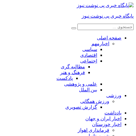
پایگاه خبری پی نوشت نیوز
صفحه اصلی
اخبارمهم
سیاسی
اقتصادی
اجتماعی
مطالبه گری
فرهنگ و هنر
پادکست
علمی و پژوهشی
بین الملل
ورزشی
ورزش همگانی
گزارش تصویری
یادداشت
اخبار ایران و جهان
اخبار خوزستان
فرمانداری اهواز
شهرستانها