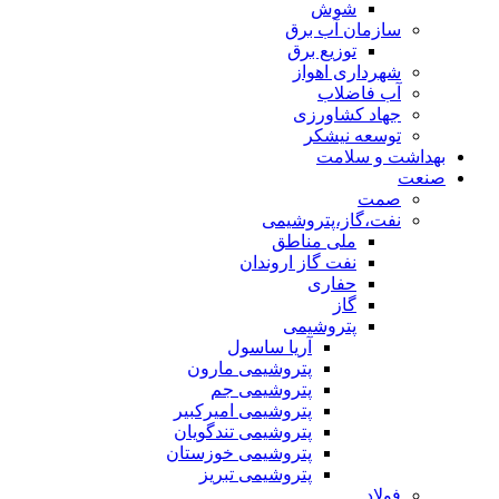
شوش
سازمان آب برق
توزیع برق
شهرداری اهواز
آب فاضلاب
جهاد کشاورزی
توسعه نیشکر
بهداشت و سلامت
صنعت
صمت
نفت،گاز،پتروشیمی
ملی مناطق
نفت گاز اروندان
حفاری
گاز
پتروشیمی
آریا ساسول
پتروشیمی مارون
پتروشیمی جم
پتروشیمی امیرکبیر
پتروشیمی تندگویان
پتروشیمی خوزستان
پتروشیمی تبریز
فولاد