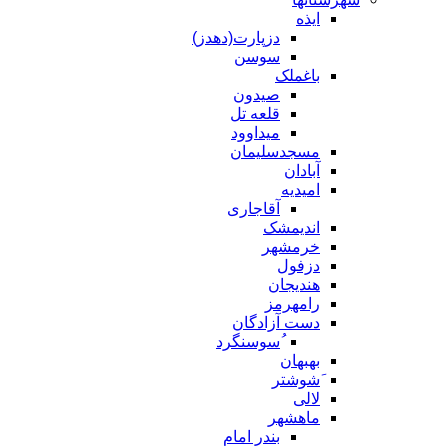
ایذه
دزپارت(دهدز)
سوسن
باغملک
صیدون
قلعه تل
میداوود
مسجدسلیمان
آبادان
امیدیه
آقاجاری
اندیمشک
خرمشهر
دزفول
هندیجان
رامهرمز
دست آزادگان
ُسوسنگرد
بهبهان
َشوشتر
لالی
ماهشهر
بندر امام