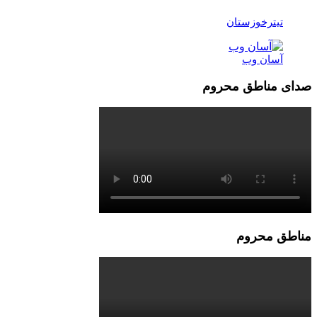
تیترخوزستان
آسان وب
صدای مناطق محروم
مناطق محروم