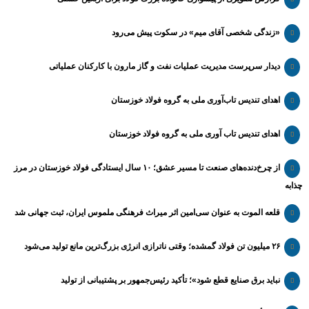
«زندگی شخصی آقای میم» در سکوت پیش می‌رود
دیدار سرپرست مدیریت عملیات نفت و گاز مارون با کارکنان عملیاتی
اهدای تندیس تاب‌آوری ملی به گروه فولاد خوزستان
اهدای تندیس تاب آوری ملی به گروه فولاد خوزستان
از چرخ‌دنده‌های صنعت تا مسیر عشق؛ ۱۰ سال ایستادگی فولاد خوزستان در مرز
چذابه
قلعه الموت به عنوان سی‌امین اثر میراث‌ فرهنگی ملموس ایران، ثبت جهانی شد
۲۶ میلیون تن فولاد گمشده؛ وقتی ناترازی انرژی بزرگ‌ترین مانع تولید می‌شود
نباید برق صنایع قطع شود»؛ تأکید رئیس‌جمهور بر پشتیبانی از تولید