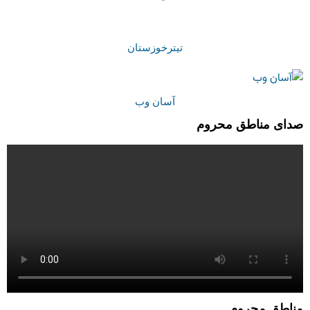
تیترخوزستان
آسان وب
صدای مناطق محروم
مناطق محروم