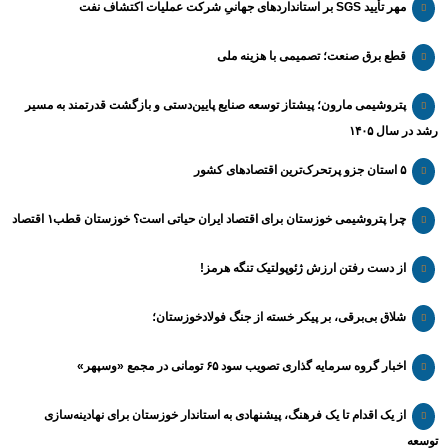
مهر تأیید SGS بر استانداردهای جهانیِ شرکت عملیات اکتشاف نفت
قطع برق صنعت؛ تصمیمی با هزینه ملی
پتروشیمی مارون؛ پیشتاز توسعه صنایع پایین‌دستی و بازگشت قدرتمند به مسیر
رشد در سال ۱۴۰۵
۵ استان جزو پرتحرک‌ترین اقتصاد‌های کشور
چرا پتروشیمی خوزستان برای اقتصاد ایران حیاتی است؟ خوزستان قطب۱ اقتصاد
از دست رفتن ارزش ژئوپولتیک تنگه هرمز!
شلاق‌ بی‌برقی، بر پیکر خسته‌ از جنگ فولادخوزستان؛
اخبار گروه سرمایه گذاری تصویب سود ۶۵ تومانی در مجمع «وسپهر»
از یک اقدام تا یک فرهنگ، پیشنهادی به استاندار خوزستان برای نهادینه‌سازی
توسعه