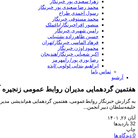
زهرا سعیدی پور خبرنگار
محمد رضا سعیدی پور خبرنگار
رسول احمدی طراح
محمد مستوفی خبرنگار
منصور افراخبرنگار/باغملک
رامین شهپری خبرنگار
حسین طاهرزاده پشتیبانی
فرهاد الماسی خبرنگار/تهران
محمود اوژن خبرنگار
اکبر شعبانی خبرنگار/هندیجان
رضا بوری پور/ رامهرمز
ابراهیم بندانی لولویی /ایذه
تماس باما
آرشیو
هفتمین گردهمایی مدیران روابط عمومی زنجیره آ
خلیفه‌سلطان دبیر انجمن...
آبان ۲۶, ۱۴۰۱
32 بازدیدها
چاپ
0 دیدگاه ها