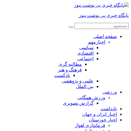
پایگاه خبری پی نوشت نیوز
صفحه اصلی
اخبارمهم
سیاسی
اقتصادی
اجتماعی
مطالبه گری
فرهنگ و هنر
پادکست
علمی و پژوهشی
بین الملل
ورزشی
ورزش همگانی
گزارش تصویری
یادداشت
اخبار ایران و جهان
اخبار خوزستان
فرمانداری اهواز
شهرستانها