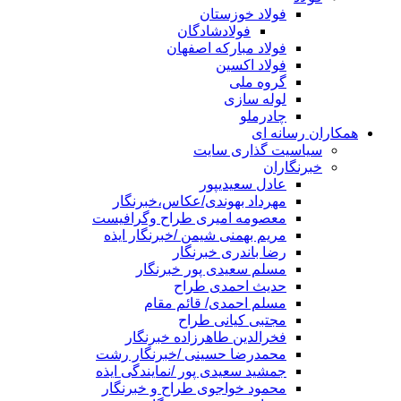
فولاد خوزستان
فولادشادگان
فولاد مبارکه اصفهان
فولاد اکسین
گروه ملی
لوله سازی
چادرملو
همکاران رسانه ای
سیاسیت گذاری سایت
خبرنگاران
عادل سعیدیپور
مهرداد بهوندی/عکاس،خبرنگار
معصومه امیری طراح وگرافیست
مریم بهمنی شیمن /خبرنگار ایذه
رضا باندری خبرنگار
مسلم سعیدی پور خبرنگار
حدیث احمدی طراح
مسلم احمدی/ قائم مقام
مجتبی کیانی طراح
فخرالدین طاهرزاده خبرنگار
محمدرضا حسینی /خبرنگار رشت
جمشید سعیدی پور /نمایندگی ایذه
محمود خواجوی طراح و خبرنگار