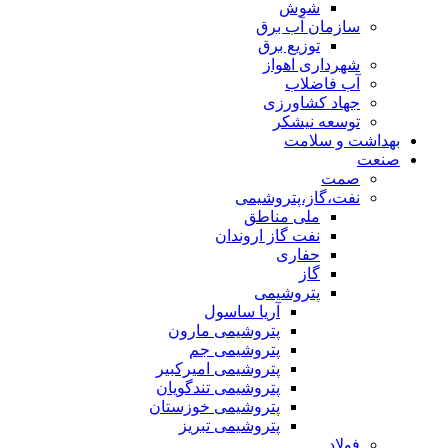
شوش
سازمان آب برق
توزیع برق
شهرداری اهواز
آب فاضلاب
جهاد کشاورزی
توسعه نیشکر
بهداشت و سلامت
صنعت
صمت
نفت،گاز،پتروشیمی
ملی مناطق
نفت گاز اروندان
حفاری
گاز
پتروشیمی
آریا ساسول
پتروشیمی مارون
پتروشیمی جم
پتروشیمی امیرکبیر
پتروشیمی تندگویان
پتروشیمی خوزستان
پتروشیمی تبریز
فولاد