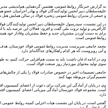
خلیفه‌سلطان دبیر انجمن تولیدکنندگان فولاد و بهادر احرامیان عض
و جمعی از مدیران روابط‌عمومی زنجیره فولاد در سالن همایش‌ هتل س
در این نشست، سید‌رسول خلیفه‌سلطان دبیر انجمن تولیدکنندگان فولاد 
کارآفرینی و تولید ثروت ملی گفت و افزود: فعالان این عرصه باید با ا
برای به دست آوردن مشتریان جدید و حفظ مشتریان وفادار خود هستند، به
روابط‌عمومی است.
محمد جامعی سرپرست مدیریت روابط‌عمومی فولاد خوزستان، هدف اصلی
و آتی روبروست که هر کدام راهکارهای جداگانه‌ای دارد.
وی در ادامه اذعان داشت: باید به سمت هم‌افزایی حرکت کنیم، به طو
سوی تولید محتوای موردنیاز روز صنعت فولاد است.
جامعی تصمیمات اخیر در خصوص صادرات فولاد را یکی از چالش‌های صنع
تصمیم‌گیران مربوطه مهیا کنند.
وی در پایان از آمادگی این شرکت برای دعوت از اعضای کمیسیون اق
است. مجموعه فولاد خوزستان آمادگی میزبانی اعضای کمیسیون اقتصا
دارد.
گفتنی است، در پایان این نشست هیات اجرایی کمیته روابط عمومی انج
گهر انتخاب گردید.