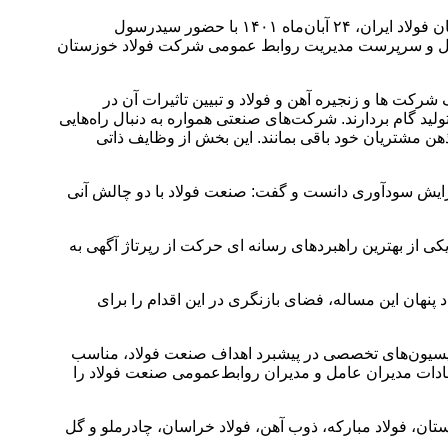
به گزارش خبرنگار روابط‌عمومی، هفتمین گردهمایی هم‌اندیشی مدیران روابط عمومی زنجیره آهن و فولاد کشور به همت انجمن تولید کنندگان فولاد ایران، ۲۴ آبان‌ماه ۱۴۰۱ با حضور سیدرسول
یرعامل و سرپرست مدیریت روابط عمومی شرکت فولاد خوزستان
رکت ها و زنجیره آهن و فولاد و تبیین تاثیرات آن در
لید گام بردارند. شرکت‌های صنعتی همواره به دنبال راه‌هایی
 ذهن مشتریان خود باقی بمانند. این بخش از وظایف ذاتی
زایش سودآوری دانست و گفت: صنعت فولاد با دو چالش آنی
ی از بهترین راهبردهای رسانه ای حرکت از رپرتاژ آگهی به
نهان این مساله، فضای بازنگری در این اقدام را برای
میسیون‌های تخصصی در پیشبرد اهداف صنعت فولاد، مناسب
دات مدیران عامل و مدیران روابط‌عمومی صنعت فولاد را
ن، فولاد مبارکه، ذوب آهن، فولاد خراسان،‌ چادرملو و گل