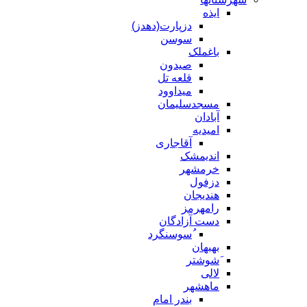
ایذه
دزپارت(دهدز)
سوسن
باغملک
صیدون
قلعه تل
میداوود
مسجدسلیمان
آبادان
امیدیه
آقاجاری
اندیمشک
خرمشهر
دزفول
هندیجان
رامهرمز
دست آزادگان
ُسوسنگرد
بهبهان
َشوشتر
لالی
ماهشهر
بندر امام