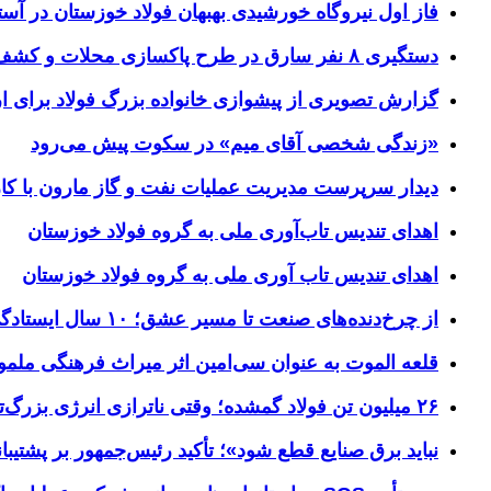
فاز اول نیروگاه خورشیدی بهبهان فولاد خوزستان در آستا
دستگیری ۸ نفر سارق در طرح پاکسازی محلات و کشف ۱۷ فقره سرقت
گزارش تصویری از پیشوازی خانواده بزرگ فولاد برای 
«زندگی شخصی آقای میم» در سکوت پیش می‌رود
دیدار سرپرست مدیریت عملیات نفت و گاز مارون با کار
اهدای تندیس تاب‌آوری ملی به گروه فولاد خوزستان
اهدای تندیس تاب آوری ملی به گروه فولاد خوزستان
از چرخ‌دنده‌های صنعت تا مسیر عشق؛ ۱۰ سال ایستادگی فولاد خوزستان در مرز چذابه
قلعه الموت به عنوان سی‌امین اثر میراث‌ فرهنگی ملم
۲۶ میلیون تن فولاد گمشده؛ وقتی ناترازی انرژی بزرگ‌ترین مانع تولید می‌شود
نباید برق صنایع قطع شود»؛ تأکید رئیس‌جمهور بر پشتیبانی