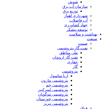
شوش
سازمان آب برق
توزیع برق
شهرداری اهواز
آب فاضلاب
جهاد کشاورزی
توسعه نیشکر
بهداشت و سلامت
صنعت
صمت
نفت،گاز،پتروشیمی
ملی مناطق
نفت گاز اروندان
حفاری
گاز
پتروشیمی
آریا ساسول
پتروشیمی مارون
پتروشیمی جم
پتروشیمی امیرکبیر
پتروشیمی تندگویان
پتروشیمی خوزستان
پتروشیمی تبریز
فولاد