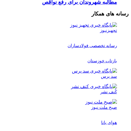
مطالبه شهروندان برای رفع نواقص
رسانه های همکار
تجهیزنیوز
رسانه تخصصی فولادسازان
بازتاب خوزستان
سد پرس
کُنف نشر
صبح ملت نیوز
هوای بانا