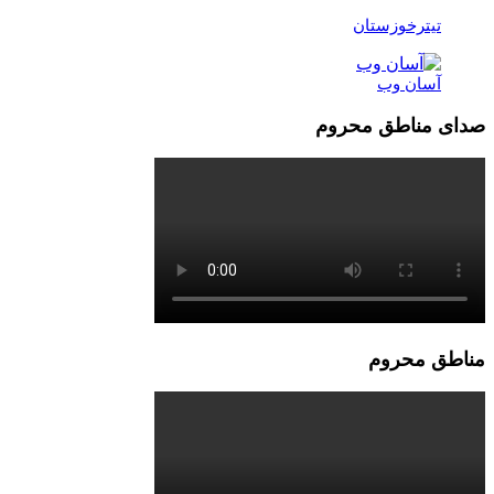
تیترخوزستان
آسان وب
صدای مناطق محروم
مناطق محروم