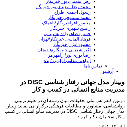
زهرا سعیدی پور خبرنگار
محمد رضا سعیدی پور خبرنگار
رسول احمدی طراح
محمد مستوفی خبرنگار
منصور افراخبرنگار/باغملک
رامین شهپری خبرنگار
حسین طاهرزاده پشتیبانی
فرهاد الماسی خبرنگار/تهران
محمود اوژن خبرنگار
اکبر شعبانی خبرنگار/هندیجان
رضا بوری پور/ رامهرمز
ابراهیم بندانی لولویی /ایذه
تماس باما
آرشیو
وبینار مدل جهانی رفتار شناسی DISC در
مدیریت منابع انسانی در کسب و کار
دومین کنفرانس ملی تحقیقات میان رشته ای در علوم تربیتی،
روانشناسی، مشاوره و مطالعات فرهنگی برگزار می نماید: وبینار
مدل جهانی رفتار شناسی DISC در مدیریت منابع انسانی در کسب
و کار سخنران: دکتر فرزاد...
آبان ۱۳, ۱۴۰۱