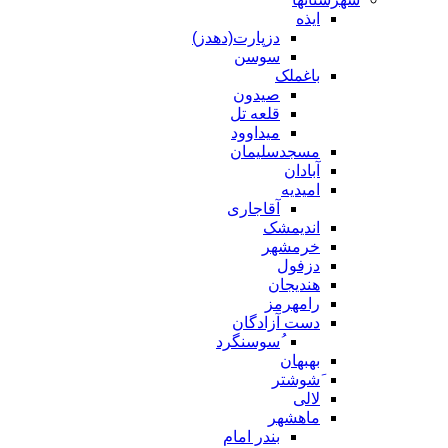
ایذه
دزپارت(دهدز)
سوسن
باغملک
صیدون
قلعه تل
میداوود
مسجدسلیمان
آبادان
امیدیه
آقاجاری
اندیمشک
خرمشهر
دزفول
هندیجان
رامهرمز
دست آزادگان
ُسوسنگرد
بهبهان
َشوشتر
لالی
ماهشهر
بندر امام