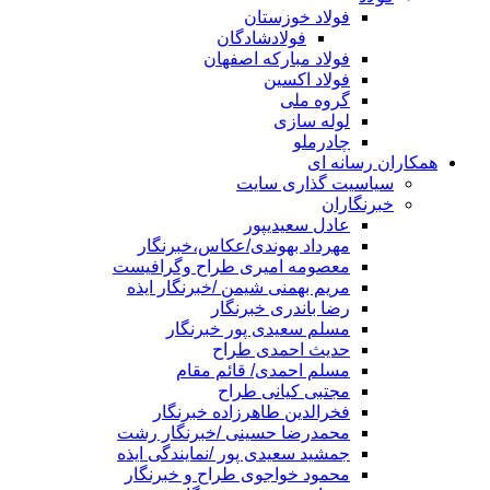
فولاد خوزستان
فولادشادگان
فولاد مبارکه اصفهان
فولاد اکسین
گروه ملی
لوله سازی
چادرملو
همکاران رسانه ای
سیاسیت گذاری سایت
خبرنگاران
عادل سعیدیپور
مهرداد بهوندی/عکاس،خبرنگار
معصومه امیری طراح وگرافیست
مریم بهمنی شیمن /خبرنگار ایذه
رضا باندری خبرنگار
مسلم سعیدی پور خبرنگار
حدیث احمدی طراح
مسلم احمدی/ قائم مقام
مجتبی کیانی طراح
فخرالدین طاهرزاده خبرنگار
محمدرضا حسینی /خبرنگار رشت
جمشید سعیدی پور /نمایندگی ایذه
محمود خواجوی طراح و خبرنگار