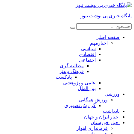
پایگاه خبری پی نوشت نیوز
صفحه اصلی
اخبارمهم
سیاسی
اقتصادی
اجتماعی
مطالبه گری
فرهنگ و هنر
پادکست
علمی و پژوهشی
بین الملل
ورزشی
ورزش همگانی
گزارش تصویری
یادداشت
اخبار ایران و جهان
اخبار خوزستان
فرمانداری اهواز
شهرستانها