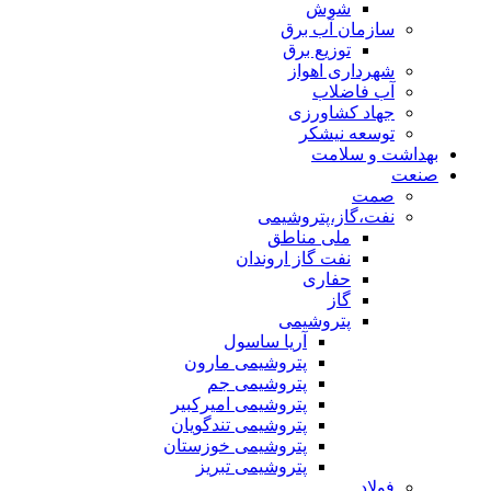
شوش
سازمان آب برق
توزیع برق
شهرداری اهواز
آب فاضلاب
جهاد کشاورزی
توسعه نیشکر
بهداشت و سلامت
صنعت
صمت
نفت،گاز،پتروشیمی
ملی مناطق
نفت گاز اروندان
حفاری
گاز
پتروشیمی
آریا ساسول
پتروشیمی مارون
پتروشیمی جم
پتروشیمی امیرکبیر
پتروشیمی تندگویان
پتروشیمی خوزستان
پتروشیمی تبریز
فولاد