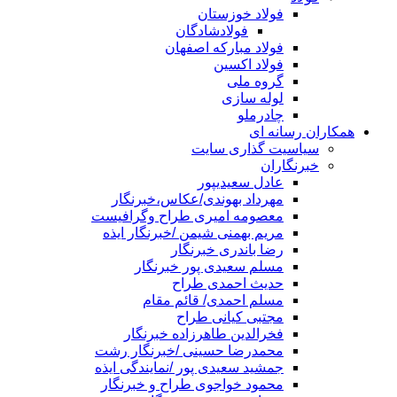
فولاد خوزستان
فولادشادگان
فولاد مبارکه اصفهان
فولاد اکسین
گروه ملی
لوله سازی
چادرملو
همکاران رسانه ای
سیاسیت گذاری سایت
خبرنگاران
عادل سعیدیپور
مهرداد بهوندی/عکاس،خبرنگار
معصومه امیری طراح وگرافیست
مریم بهمنی شیمن /خبرنگار ایذه
رضا باندری خبرنگار
مسلم سعیدی پور خبرنگار
حدیث احمدی طراح
مسلم احمدی/ قائم مقام
مجتبی کیانی طراح
فخرالدین طاهرزاده خبرنگار
محمدرضا حسینی /خبرنگار رشت
جمشید سعیدی پور /نمایندگی ایذه
محمود خواجوی طراح و خبرنگار