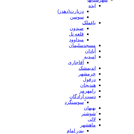
ایذه
دزپارت(دهدز)
سوسن
باغملک
صیدون
قلعه تل
میداوود
مسجدسلیمان
آبادان
امیدیه
آقاجاری
اندیمشک
خرمشهر
دزفول
هندیجان
رامهرمز
دست آزادگان
ُسوسنگرد
بهبهان
َشوشتر
لالی
ماهشهر
بندر امام