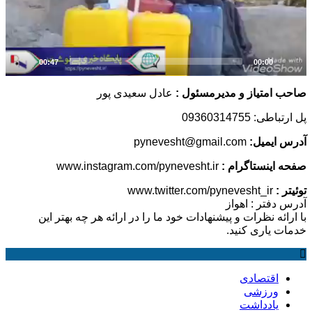
00:47
00:00
متیاز و مدیرمسئول :
عادل سعیدی پور
09360314755
یمیل:
pynevesht@gmail.com
ینستاگرام :
www.instagram.com/pynevesht.ir
www.twitter.com/pynevesht_ir
فتر : اهواز
ه نظرات و پیشنهادات خود ما را در ارائه هر چه بهتر این
یاری کنید.
اقتصادی
ورزشی
یادداشت