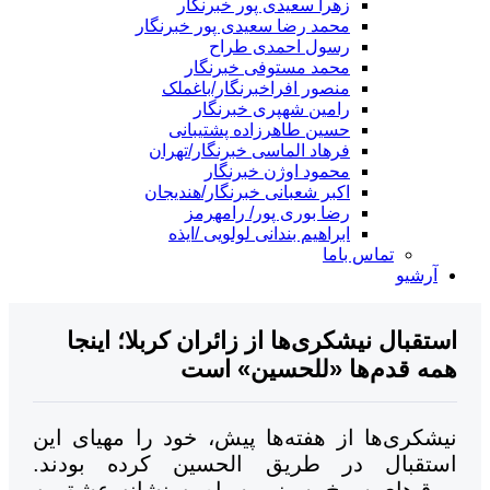
زهرا سعیدی پور خبرنگار
محمد رضا سعیدی پور خبرنگار
رسول احمدی طراح
محمد مستوفی خبرنگار
منصور افراخبرنگار/باغملک
رامین شهپری خبرنگار
حسین طاهرزاده پشتیبانی
فرهاد الماسی خبرنگار/تهران
محمود اوژن خبرنگار
اکبر شعبانی خبرنگار/هندیجان
رضا بوری پور/ رامهرمز
ابراهیم بندانی لولویی /ایذه
تماس باما
آرشیو
تقبال نیشکری‌ها از زائران کربلا؛ اینجا
ه قدم‌ها «للحسین» است
شکری‌ها از هفته‌ها پیش، خود را مهیای این
تقبال در طریق الحسین کرده بودند.
رق‌های سرخ، سبز و سیاه به نشانه عشق به