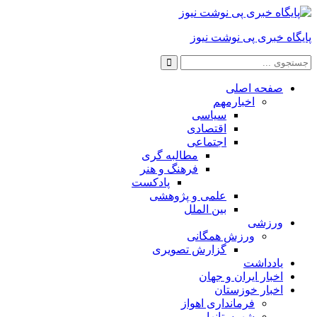
 خبری پی نوشت نیوز
صفحه اصلی
اخبارمهم
سیاسی
اقتصادی
اجتماعی
مطالبه گری
فرهنگ و هنر
پادکست
علمی و پژوهشی
بین الملل
ورزشی
ورزش همگانی
گزارش تصویری
یادداشت
اخبار ایران و جهان
اخبار خوزستان
فرمانداری اهواز
شهرستانها