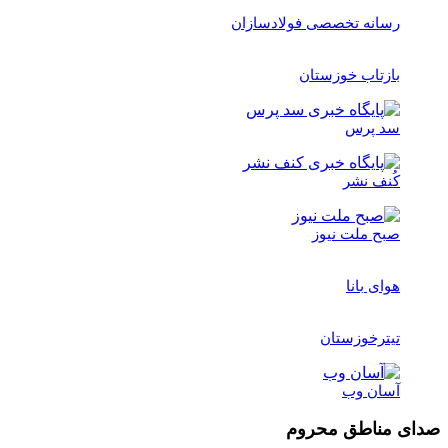
رسانه تخصصی فولادسازان
بازتاب خوزستان
سد پرس
کُنف نشر
صبح ملت نیوز
هوای بانا
تیترخوزستان
آسان وب
مناطق محروم