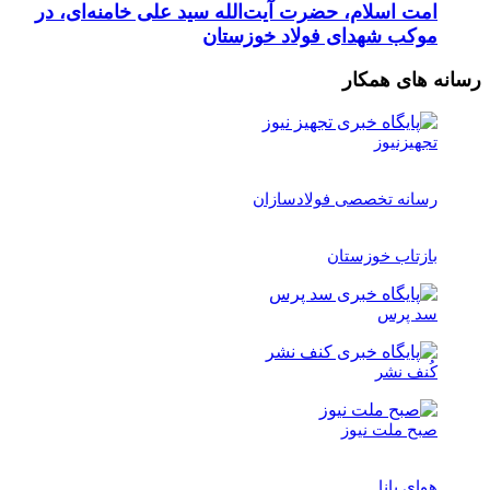
امت اسلام، حضرت آیت‌الله سید علی خامنه‌ای، در
موکب شهدای فولاد خوزستان
رسانه های همکار
تجهیزنیوز
رسانه تخصصی فولادسازان
بازتاب خوزستان
سد پرس
کُنف نشر
صبح ملت نیوز
هوای بانا