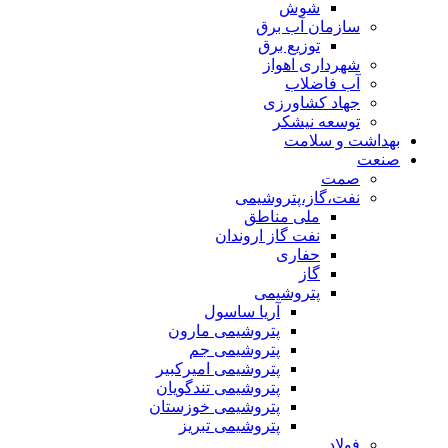
شوش
سازمان آب برق
توزیع برق
شهرداری اهواز
آب فاضلاب
جهاد کشاورزی
توسعه نیشکر
بهداشت و سلامت
صنعت
صمت
نفت،گاز،پتروشیمی
ملی مناطق
نفت گاز اروندان
حفاری
گاز
پتروشیمی
آریا ساسول
پتروشیمی مارون
پتروشیمی جم
پتروشیمی امیرکبیر
پتروشیمی تندگویان
پتروشیمی خوزستان
پتروشیمی تبریز
فولاد