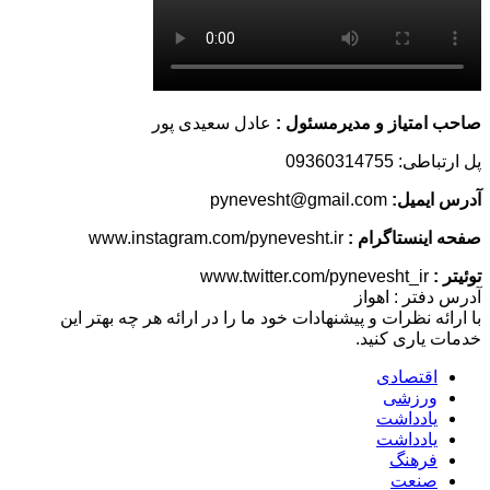
صاحب امتیاز و مدیرمسئول :
عادل سعیدی پور
پل ارتباطی: 09360314755
آدرس ایمیل:
pynevesht@gmail.com
صفحه اینستاگرام :
www.instagram.com/pynevesht.ir
توئیتر :
www.twitter.com/pynevesht_ir
آدرس دفتر : اهواز
با ارائه نظرات و پیشنهادات خود ما را در ارائه هر چه بهتر این
خدمات یاری کنید.
اقتصادی
ورزشی
یادداشت
یادداشت
فرهنگ
صنعت