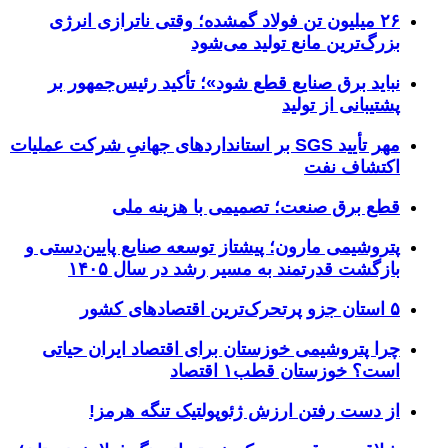
۲۶ میلیون تن فولاد گمشده؛ وقتی ناترازی انرژی
بزرگ‌ترین مانع تولید می‌شود
نباید برق صنایع قطع شود»؛ تأکید رئیس‌جمهور بر
پشتیبانی از تولید
مهر تأیید SGS بر استانداردهای جهانیِ شرکت عملیات
اکتشاف نفت
قطع برق صنعت؛ تصمیمی با هزینه ملی
پتروشیمی مارون؛ پیشتاز توسعه صنایع پایین‌دستی و
بازگشت قدرتمند به مسیر رشد در سال ۱۴۰۵
۵ استان جزو پرتحرک‌ترین اقتصاد‌های کشور
چرا پتروشیمی خوزستان برای اقتصاد ایران حیاتی
است؟ خوزستان قطب۱ اقتصاد
از دست رفتن ارزش ژئوپولتیک تنگه هرمز!