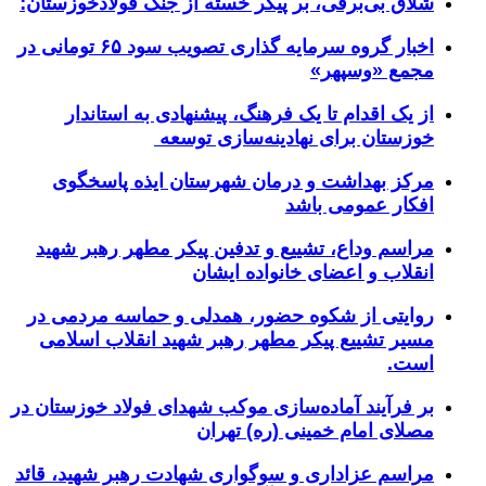
شلاق‌ بی‌برقی، بر پیکر خسته‌ از جنگ فولادخوزستان؛
اخبار گروه سرمایه گذاری تصویب سود ۶۵ تومانی در
مجمع «وسپهر»
از یک اقدام تا یک فرهنگ، پیشنهادی به استاندار
خوزستان برای نهادینه‌سازی توسعه
مرکز بهداشت و درمان شهرستان ایذه پاسخگوی
افکار عمومی باشد
مراسم وداع، تشییع و تدفین پیکر مطهر رهبر شهید
انقلاب و اعضای خانواده ایشان
روایتی از شکوه حضور، همدلی و حماسه مردمی در
مسیر تشییع پیکر مطهر رهبر شهید انقلاب اسلامی
است.
بر فرآیند آماده‌سازی موکب شهدای فولاد خوزستان در
مصلای امام خمینی (ره) تهران
مراسم عزاداری و سوگواری شهادت رهبر شهید، قائد