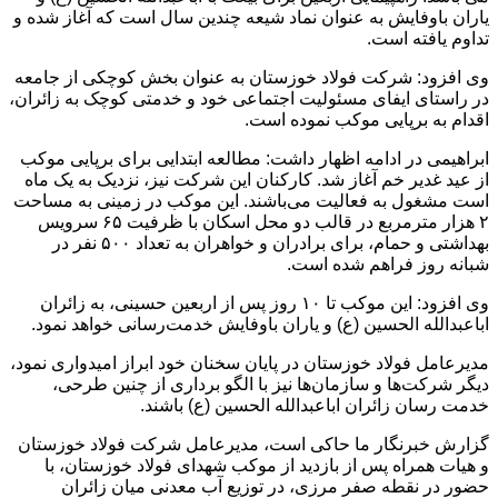
یاران باوفایش به عنوان نماد شیعه چندین سال است که آغاز شده و
تداوم یافته است.
وی افزود: شرکت فولاد خوزستان به عنوان بخش کوچکی از جامعه
در راستای ایفای مسئولیت اجتماعی خود و خدمتی کوچک به زائران،
اقدام به برپایی موکب نموده است.
ابراهیمی در ادامه اظهار داشت: مطالعه ابتدایی برای برپایی موکب
از عید غدیر خم آغاز شد. کارکنان این شرکت نیز، نزدیک به یک ماه
است مشغول به فعالیت می‌باشند. این موکب در زمینی به مساحت
۲ هزار مترمربع در قالب دو محل اسکان با ظرفیت ۶۵ سرویس
بهداشتی و حمام، برای برادران و خواهران به تعداد ۵۰۰ نفر در
شبانه روز فراهم شده است.
وی افزود: این موکب تا ۱۰ روز پس از اربعین حسینی، به زائران
اباعبدالله الحسین (ع) و یاران باوفایش خدمت‌رسانی خواهد نمود.
مدیرعامل فولاد خوزستان در پایان سخنان خود ابراز امیدواری نمود،
دیگر شرکت‌ها و سازمان‌ها نیز با الگو برداری از چنین طرحی،
خدمت رسان زائران اباعبدالله الحسین (ع) باشند.
گزارش خبرنگار ما حاکی است، مدیرعامل شرکت فولاد خوزستان
و هیات همراه پس از بازدید از موکب شهدای فولاد خوزستان، با
حضور در نقطه صفر مرزی، در توزیع آب معدنی میان زائران