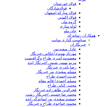
فولاد خوزستان
فولادشادگان
فولاد مبارکه اصفهان
فولاد اکسین
گروه ملی
لوله سازی
چادرملو
همکاران رسانه ای
سیاسیت گذاری سایت
خبرنگاران
عادل سعیدیپور
مهرداد بهوندی/عکاس،خبرنگار
معصومه امیری طراح وگرافیست
مریم بهمنی شیمن /خبرنگار ایذه
رضا باندری خبرنگار
مسلم سعیدی پور خبرنگار
حدیث احمدی طراح
مسلم احمدی/ قائم مقام
مجتبی کیانی طراح
فخرالدین طاهرزاده خبرنگار
محمدرضا حسینی /خبرنگار رشت
جمشید سعیدی پور /نمایندگی ایذه
محمود خواجوی طراح و خبرنگار