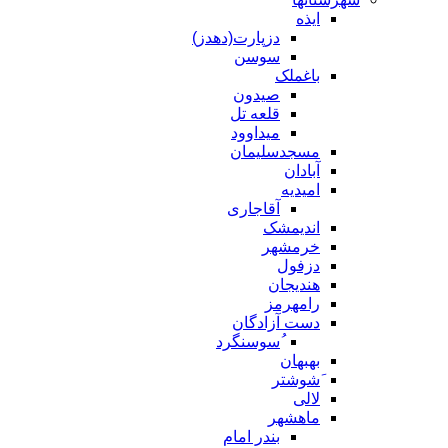
ایذه
دزپارت(دهدز)
سوسن
باغملک
صیدون
قلعه تل
میداوود
مسجدسلیمان
آبادان
امیدیه
آقاجاری
اندیمشک
خرمشهر
دزفول
هندیجان
رامهرمز
دست آزادگان
ُسوسنگرد
بهبهان
َشوشتر
لالی
ماهشهر
بندر امام