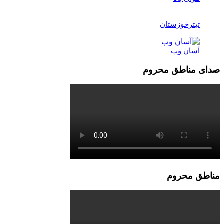
تیترخوزستان
آسان وب
صدای مناطق محروم
مناطق محروم