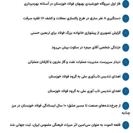
فاز اول نیروگاه خورشیدی بهبهان فولاد خوزستان در آستانه بهره‌برداری
دستگیری ۸ نفر سارق در طرح پاکسازی محلات و کشف ۱۷ فقره سرقت
گزارش تصویری از پیشوازی خانواده بزرگ فولاد برای اربعین حسنی
«زندگی شخصی آقای میم» در سکوت پیش می‌رود
دیدار سرپرست مدیریت عملیات نفت و گاز مارون با کارکنان عملیاتی
اهدای تندیس تاب‌آوری ملی به گروه فولاد خوزستان
اهدای تندیس تاب آوری ملی به گروه فولاد خوزستان
از چرخ‌دنده‌های صنعت تا مسیر عشق؛ ۱۰ سال ایستادگی فولاد خوزستان در مرز
چذابه
قلعه الموت به عنوان سی‌امین اثر میراث‌ فرهنگی ملموس ایران، ثبت جهانی شد