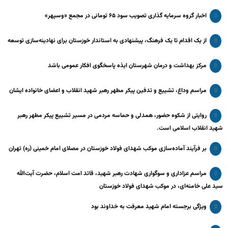
اخبار گروه سرمایه گذاری تصویب سود ۶۵ تومانی در مجمع «وسپهر»
از یک اقدام تا یک فرهنگ، پیشنهادی به استاندار خوزستان برای نهادینه‌سازی توسعه
مرکز بهداشت و درمان شهرستان ایذه پاسخگوی افکار عمومی باشد
مراسم وداع، تشییع و تدفین پیکر مطهر رهبر شهید انقلاب و اعضای خانواده ایشان
روایتی از شکوه حضور، همدلی و حماسه مردمی در مسیر تشییع پیکر مطهر رهبر
شهید انقلاب اسلامی است.
بر فرآیند آماده‌سازی موکب شهدای فولاد خوزستان در مصلای امام خمینی (ره) تهران
مراسم عزاداری و سوگواری شهادت رهبر شهید، قائد امت اسلام، حضرت آیت‌الله
سید علی خامنه‌ای، در موکب شهدای فولاد خوزستان
ویژگی برجسته امام شهید معرفت به خداوند بود