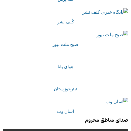
کُنف نشر
صبح ملت نیوز
هوای بانا
تیترخوزستان
آسان وب
صدای مناطق محروم