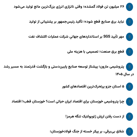
۲۶ میلیون تن فولاد گمشده؛ وقتی ناترازی انرژی بزرگ‌ترین مانع تولید می‌شود
نباید برق صنایع قطع شود»؛ تأکید رئیس‌جمهور بر پشتیبانی از تولید
مهر تأیید SGS بر استانداردهای جهانیِ شرکت عملیات اکتشاف نفت
قطع برق صنعت؛ تصمیمی با هزینه ملی
پتروشیمی مارون؛ پیشتاز توسعه صنایع پایین‌دستی و بازگشت قدرتمند به مسیر رشد
در سال ۱۴۰۵
۵ استان جزو پرتحرک‌ترین اقتصاد‌های کشور
چرا پتروشیمی خوزستان برای اقتصاد ایران حیاتی است؟ خوزستان قطب۱ اقتصاد
از دست رفتن ارزش ژئوپولتیک تنگه هرمز!
شلاق‌ بی‌برقی، بر پیکر خسته‌ از جنگ فولادخوزستان؛