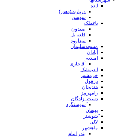
ایذه
دزپارت(دهدز)
سوسن
باغملک
صیدون
قلعه تل
میداوود
مسجدسلیمان
آبادان
امیدیه
آقاجاری
اندیمشک
خرمشهر
دزفول
هندیجان
رامهرمز
دست آزادگان
ُسوسنگرد
بهبهان
َشوشتر
لالی
ماهشهر
بندر امام