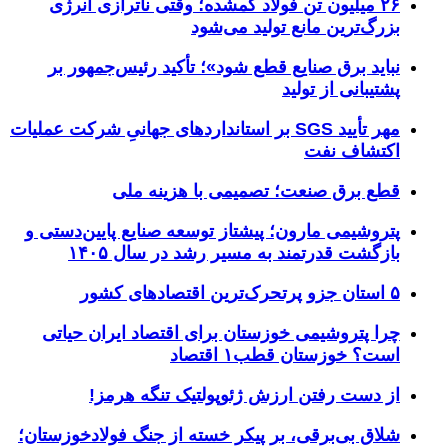
۲۶ میلیون تن فولاد گمشده؛ وقتی ناترازی انرژی
بزرگ‌ترین مانع تولید می‌شود
نباید برق صنایع قطع شود»؛ تأکید رئیس‌جمهور بر
پشتیبانی از تولید
مهر تأیید SGS بر استانداردهای جهانیِ شرکت عملیات
اکتشاف نفت
قطع برق صنعت؛ تصمیمی با هزینه ملی
پتروشیمی مارون؛ پیشتاز توسعه صنایع پایین‌دستی و
بازگشت قدرتمند به مسیر رشد در سال ۱۴۰۵
۵ استان جزو پرتحرک‌ترین اقتصاد‌های کشور
چرا پتروشیمی خوزستان برای اقتصاد ایران حیاتی
است؟ خوزستان قطب۱ اقتصاد
از دست رفتن ارزش ژئوپولتیک تنگه هرمز!
شلاق‌ بی‌برقی، بر پیکر خسته‌ از جنگ فولادخوزستان؛