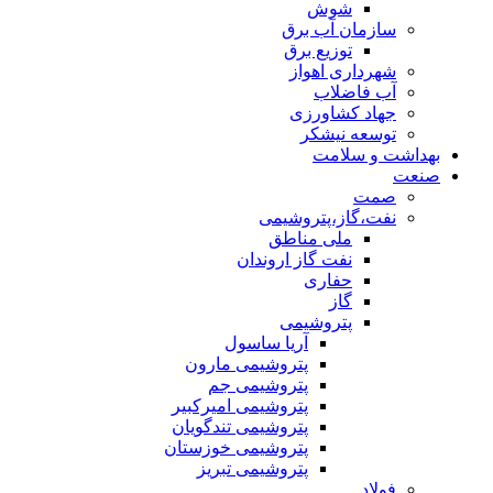
شوش
سازمان آب برق
توزیع برق
شهرداری اهواز
آب فاضلاب
جهاد کشاورزی
توسعه نیشکر
بهداشت و سلامت
صنعت
صمت
نفت،گاز،پتروشیمی
ملی مناطق
نفت گاز اروندان
حفاری
گاز
پتروشیمی
آریا ساسول
پتروشیمی مارون
پتروشیمی جم
پتروشیمی امیرکبیر
پتروشیمی تندگویان
پتروشیمی خوزستان
پتروشیمی تبریز
فولاد