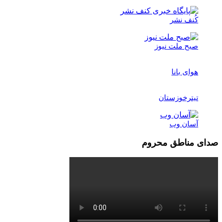
کُنف نشر
صبح ملت نیوز
هوای بانا
تیترخوزستان
آسان وب
صدای مناطق محروم