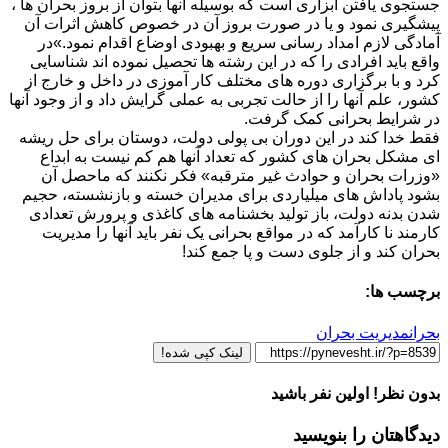
جستجوی یافتن ابزاری است که بوسیله آنها بتوان از بروز بحران ها ،
پیشگیری نمود و یا در صورت بروز آن در خصوص کاهش اثرات آن
آمادگی لازم امداد رسانی سریع و بهبودی اوضاع اقدام نمود.»در
واقع باید افرادی را که در این رشته ها تحصیل نموده اند شناسایی
کرد و با برگزاری دوره های مختلف کار آموزی در داخل و خارج از
کشور، علم آنها را از حالت تجربی به عملی گرایش داد و از وجود آنها
در شرایط بحرانی کمک گرفت.
فقط خدا کند در این دوران بی پولی دولت، دوستان برای حل ریشه
ای مشکل بحران های کشور که تعداد آنها هم کم نیست به ابداع
«وزرات بحران و حوادث غیر مترقبه» فکر نکنند که ماحصل آن
بشود پاداش های میلیاردی برای مدیران خسته و بازنشسته، حجیم
شدن بدنه دولت، باز تولید بخشنامه های کاغذی و پرورش تعدادی
کارمند نا کارآمد که در مواقع بحرانی یک نفر باید آنها را مدیریت
بحران کند و از جلوی دست و پا جمع کند!
برچسب ها:
بحران
مدیریت بحران
لینک کپی شده!
بدون نظر! اولین نفر باشید
دیدگاهتان را بنویسید