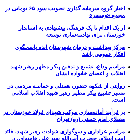
اخبار گروه سرمایه گذاری تصویب سود ۶۵ تومانی در
مجمع «وسپهر»
از یک اقدام تا یک فرهنگ، پیشنهادی به استاندار
خوزستان برای نهادینه‌سازی توسعه
مرکز بهداشت و درمان شهرستان ایذه پاسخگوی
افکار عمومی باشد
مراسم وداع، تشییع و تدفین پیکر مطهر رهبر شهید
انقلاب و اعضای خانواده ایشان
روایتی از شکوه حضور، همدلی و حماسه مردمی در
مسیر تشییع پیکر مطهر رهبر شهید انقلاب اسلامی
است.
بر فرآیند آماده‌سازی موکب شهدای فولاد خوزستان در
مصلای امام خمینی (ره) تهران
مراسم عزاداری و سوگواری شهادت رهبر شهید، قائد
امت اسلام، حضرت آیت‌الله سید علی خامنه‌ای، در