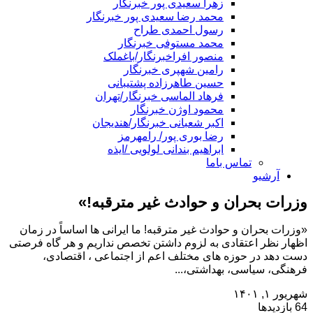
زهرا سعیدی پور خبرنگار
محمد رضا سعیدی پور خبرنگار
رسول احمدی طراح
محمد مستوفی خبرنگار
منصور افراخبرنگار/باغملک
رامین شهپری خبرنگار
حسین طاهرزاده پشتیبانی
فرهاد الماسی خبرنگار/تهران
محمود اوژن خبرنگار
اکبر شعبانی خبرنگار/هندیجان
رضا بوری پور/ رامهرمز
ابراهیم بندانی لولویی /ایذه
تماس باما
آرشیو
وزرات بحران و حوادث غیر مترقبه!»
«وزرات بحران و حوادث غیر مترقبه! ما ایرانی ها اساساً در زمان
اظهار نظر اعتقادی به لزوم داشتن تخصص نداریم و هر گاه فرصتی
دست دهد در حوزه های مختلف اعم از اجتماعی ، اقتصادی،
فرهنگی، سیاسی، بهداشتی،...
شهریور ۱, ۱۴۰۱
64 بازدیدها