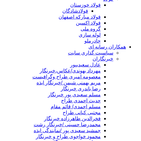
فولاد خوزستان
فولادشادگان
فولاد مبارکه اصفهان
فولاد اکسین
گروه ملی
لوله سازی
چادرملو
همکاران رسانه ای
سیاسیت گذاری سایت
خبرنگاران
عادل سعیدیپور
مهرداد بهوندی/عکاس،خبرنگار
معصومه امیری طراح وگرافیست
مریم بهمنی شیمن /خبرنگار ایذه
رضا باندری خبرنگار
مسلم سعیدی پور خبرنگار
حدیث احمدی طراح
مسلم احمدی/ قائم مقام
مجتبی کیانی طراح
فخرالدین طاهرزاده خبرنگار
محمدرضا حسینی /خبرنگار رشت
جمشید سعیدی پور /نمایندگی ایذه
محمود خواجوی طراح و خبرنگار