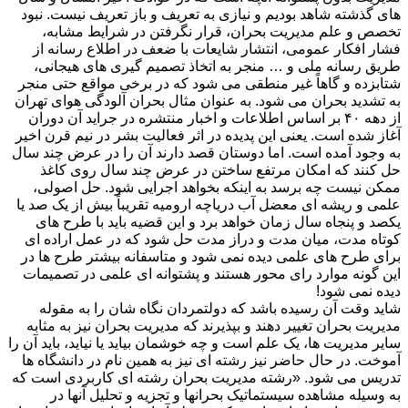
های گذشته شاهد بودیم و نیازی به تعریف و باز تعریف نیست. نبود
تخصص و علم مدیریت بحران، قرار نگرفتن در شرایط مشابه،
فشار افکار عمومی، انتشار شایعات با ضعف در اطلاع رسانه از
طریق رسانه ملی و … منجر به اتخاذ تصمیم گیری های هیجانی،
شتابزده و گاهاً غیر منطقی می شود که در برخی مواقع حتی منجر
به تشدید بحران می شود. به عنوان مثال بحران آلودگی هوای تهران
از دهه ۴۰ بر اساس اطلاعات و اخبار منتشره در جراید آن دوران
آغاز شده است. یعنی این پدیده در اثر فعالیت بشر در نیم قرن اخیر
به وجود آمده است. اما دوستان قصد دارند آن را در عرض چند سال
حل کنند که امکان مرتفع ساختن در عرض چند سال روی کاغذ
ممکن نیست چه برسد به اینکه بخواهد اجرایی شود. حل اصولی،
علمی و ریشه ای معضل آب دریاچه ارومیه تقریباً بیش از یک صد یا
یکصد و پنجاه سال زمان خواهد برد و این قضیه باید با طرح های
کوتاه مدت، میان مدت و دراز مدت حل شود که در عمل اراده ای
برای طرح های علمی دیده نمی شود و متاسفانه بیشتر طرح ها در
این گونه موارد رای محور هستند و پشتوانه ای علمی در تصمیمات
دیده نمی شود!
شاید وقت آن رسیده باشد که دولتمردان نگاه شان را به مقوله
مدیریت بحران تغییر دهند و بپذیرند که مدیریت بحران نیز به مثابه
سایر مدیریت ها، یک علم است و چه خوشمان بیاید یا نیاید، باید آن را
آموخت. در حال حاضر نیز رشته ای نیز به همین نام در دانشگاه ها
تدریس می شود. «رشته مدیریت بحران رشته ای کاربردی است که
به وسیله مشاهده سیستماتیک بحرانها و تجزیه و تحلیل آنها در