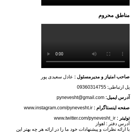
مناطق محروم
صاحب امتیاز و مدیرمسئول :
عادل سعیدی پور
پل ارتباطی: 09360314755
آدرس ایمیل:
pynevesht@gmail.com
صفحه اینستاگرام :
www.instagram.com/pynevesht.ir
توئیتر :
www.twitter.com/pynevesht_ir
آدرس دفتر : اهواز
با ارائه نظرات و پیشنهادات خود ما را در ارائه هر چه بهتر این