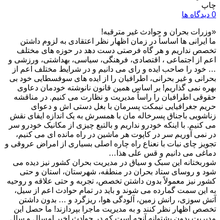
چاپ
0 دیدگاه ها
«وزرات بحران و حوادث غیر مترقبه!
ما ایرانی ها اساساً در زمان اظهار نظر اعتقادی به لزوم داشتن
تخصص نداریم و هر گاه فرصتی دست دهد در حوزه های مختلف
اعم از اجتماعی ، اقتصادی، فرهنگی، سیاسی، بهداشتی، ورزشی و
… خود را صاحب ایده و رای می دانیم و در شرایط مختلف اعم از
بحرانی و غیر بحرانی، اطرافیان را از ایده های سوفسطایی خود بی
بهره نمی گذاریم! بر اساس همین قانون نانوشته خودمان دعاوی
حقوقی اطرافیان را راساً مدیریت و نظارت می کنیم. در مناقشه
حریم جغرافیایی نیمکت پسرمان با بغل دستی اش و دعوای
زناشویی باجناق پسرخاله مان با همسرش به یک اندازه ایفای نقش
می کنیم. با اینکه خودرو نداریم و بالتبع چیزی از مکانیک خودرو سر
در نمی آوریم سر در کاپوت هر ماشین در راه مانده ای می کنیم،
تجویز چای نبات با نعناع راه چاره اصلی بسیاری از امراض عروقی و
دماغی می دانیم و قس علی هذا…
شوربختانه این سبک و سیاق در مدیریت بحران کشور نیز دیده می
شود و روسای ستاد بحران در منطقه، شهرستان، استان و حتی
کشور نیز معمولاً بدون داشتن تخصص، تجربه و حتی علاقه و روحیه
به این سمت گمارده می شوند و باید در تمام حوادث اعم از سیل،
آتش سوزی، رانش زمین، آلودگی هوا، ریزگرد و … بدون داشتن
تخصص اظهار نظر کنند و به مدیریت ماجرا بپردازند! ما حصل این
مدیریت بدون پشتوانه آنچه است که در حوادث اخیر امسال و سال