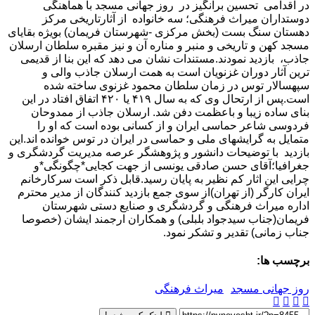
در اقدامی تحسین برانگیز در روز جهانی مسجد با هماهنگی
دوستداران میراث فرهنگی؛ سه خانواده از آثارتاریخی مرکز
دهستان سنگ بست (بخش مرکزی -شهرستان فریمان) بویژه بقایای
مسجد کهن و تاریخی و منبر و مناره آن و نیز مقبره سلطان ارسلان
جاذب، بازدید نمودند.مستندات نشان می دهد که این بنا از قدیمی
ترین آثار دوران غزنویان است به همت ارسلان جاذب والی و
سپهسالار توس در زمان سلطان محمود غزنوی ساخته شده
است.پس از ارتحال وی که به سال ۴۱۹ یا ۴۲۰ اتفاق افتاد در این
بنای ساده زیبا و باعظمت دفن شد. ارسلان جاذب از ممدوحان
فردوسی شاعر حماسی ایران و از کسانی بوده است که او را
متمایل به گرایشهای ملی و حماسی در ایران در توس خوانده اند.این
بازدید با توضیحات دانشور و پژوهشگر عرصه مدیریت گردشگری و
جغرافیا؛آقای حسن صادقی یونسی از جهت کجایی*چگونگی*و
چرایی این اثار کم نظیر به پایان رسید.قابل ذکر است سرکارخانم
ایران کارگر (از تهران)از سوی جمع بازدید کنندگان از مدیر محترم
اداره میراث فرهنگی و گردشگری و صنایع دستی شهرستان
فریمان(جناب سیدجواد بلبلی) و همکاران ارجمند ایشان (خصوصا
جناب زمانی) تقدیر و تشکر نمود.
برچسب ها:
روز جهانی مسجد
میراث فرهنگی