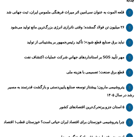
چذابه
قلعه الموت به عنوان سی‌امین اثر میراث‌ فرهنگی ملموس ایران، ثبت جهانی شد
۲۶ میلیون تن فولاد گمشده؛ وقتی ناترازی انرژی بزرگ‌ترین مانع تولید می‌شود
نباید برق صنایع قطع شود»؛ تأکید رئیس‌جمهور بر پشتیبانی از تولید
مهر تأیید SGS بر استانداردهای جهانیِ شرکت عملیات اکتشاف نفت
قطع برق صنعت؛ تصمیمی با هزینه ملی
پتروشیمی مارون؛ پیشتاز توسعه صنایع پایین‌دستی و بازگشت قدرتمند به مسیر
رشد در سال ۱۴۰۵
۵ استان جزو پرتحرک‌ترین اقتصاد‌های کشور
چرا پتروشیمی خوزستان برای اقتصاد ایران حیاتی است؟ خوزستان قطب۱ اقتصاد
از دست رفتن ارزش ژئوپولتیک تنگه هرمز!