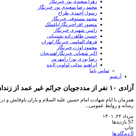
زهرا سعیدی پور خبرنگار
محمد رضا سعیدی پور خبرنگار
رسول احمدی طراح
محمد مستوفی خبرنگار
منصور افراخبرنگار/باغملک
رامین شهپری خبرنگار
حسین طاهرزاده پشتیبانی
فرهاد الماسی خبرنگار/تهران
محمود اوژن خبرنگار
اکبر شعبانی خبرنگار/هندیجان
رضا بوری پور/ رامهرمز
ابراهیم بندانی لولویی /ایذه
تماس باما
آرشیو
آزادی ۱۰ نفر از مددجویان جرائم غیر عمد از زندان دزفول
رسانه و روابط عمومی...
مرداد ۲۲, ۱۴۰۱
57 بازدیدها
چاپ
0 دیدگاه ها