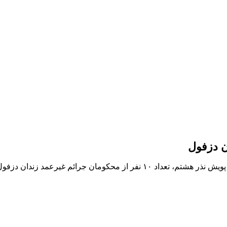
همزمان با ایام شهادت امام حسین علیه السلام و یاران باوفایش و در پویش نذر هشتم