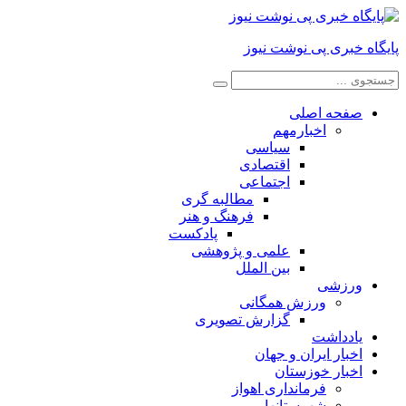
پایگاه خبری پی نوشت نیوز
صفحه اصلی
اخبارمهم
سیاسی
اقتصادی
اجتماعی
مطالبه گری
فرهنگ و هنر
پادکست
علمی و پژوهشی
بین الملل
ورزشی
ورزش همگانی
گزارش تصویری
یادداشت
اخبار ایران و جهان
اخبار خوزستان
فرمانداری اهواز
شهرستانها