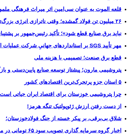
قلعه الموت به عنوان سی‌امین اثر میراث‌ فرهنگی ملم
۲۶ میلیون تن فولاد گمشده؛ وقتی ناترازی انرژی بزرگ‌ترین مانع تولید می‌شود
نباید برق صنایع قطع شود»؛ تأکید رئیس‌جمهور بر پشتیبانی
مهر تأیید SGS بر استانداردهای جهانیِ شرکت عملیات اکتشاف نفت
قطع برق صنعت؛ تصمیمی با هزینه ملی
پتروشیمی مارون؛ پیشتاز توسعه صنایع پایین‌دستی و بازگ
۵ استان جزو پرتحرک‌ترین اقتصاد‌های کشور
چرا پتروشیمی خوزستان برای اقتصاد ایران حیاتی است؟ خوز
از دست رفتن ارزش ژئوپولتیک تنگه هرمز!
شلاق‌ بی‌برقی، بر پیکر خسته‌ از جنگ فولادخوزستان؛
اخبار گروه سرمایه گذاری تصویب سود ۶۵ تومانی در مجمع «وسپهر»