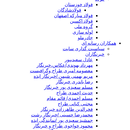
فولاد خوزستان
فولادشادگان
فولاد مبارکه اصفهان
فولاد اکسین
گروه ملی
لوله سازی
چادرملو
همکاران رسانه ای
سیاسیت گذاری سایت
خبرنگاران
عادل سعیدیپور
مهرداد بهوندی/عکاس،خبرنگار
معصومه امیری طراح وگرافیست
مریم بهمنی شیمن /خبرنگار ایذه
رضا باندری خبرنگار
مسلم سعیدی پور خبرنگار
حدیث احمدی طراح
مسلم احمدی/ قائم مقام
مجتبی کیانی طراح
فخرالدین طاهرزاده خبرنگار
محمدرضا حسینی /خبرنگار رشت
جمشید سعیدی پور /نمایندگی ایذه
محمود خواجوی طراح و خبرنگار