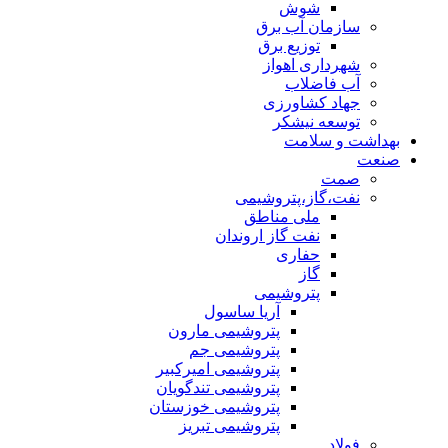
شوش
سازمان آب برق
توزیع برق
شهرداری اهواز
آب فاضلاب
جهاد کشاورزی
توسعه نیشکر
بهداشت و سلامت
صنعت
صمت
نفت،گاز،پتروشیمی
ملی مناطق
نفت گاز اروندان
حفاری
گاز
پتروشیمی
آریا ساسول
پتروشیمی مارون
پتروشیمی جم
پتروشیمی امیرکبیر
پتروشیمی تندگویان
پتروشیمی خوزستان
پتروشیمی تبریز
فولاد