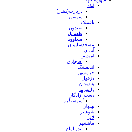
ایذه
دزپارت(دهدز)
سوسن
باغملک
صیدون
قلعه تل
میداوود
مسجدسلیمان
آبادان
امیدیه
آقاجاری
اندیمشک
خرمشهر
دزفول
هندیجان
رامهرمز
دست آزادگان
ُسوسنگرد
بهبهان
َشوشتر
لالی
ماهشهر
بندر امام