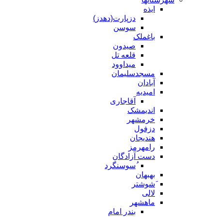
ایذه
دزپارت(دهدز)
سوسن
باغملک
صیدون
قلعه تل
میداوود
مسجدسلیمان
آبادان
امیدیه
آقاجاری
اندیمشک
خرمشهر
دزفول
هندیجان
رامهرمز
دست آزادگان
ُسوسنگرد
بهبهان
َشوشتر
لالی
ماهشهر
بندر امام