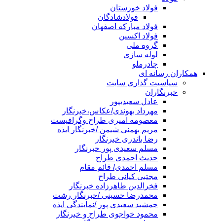
فولاد خوزستان
فولادشادگان
فولاد مبارکه اصفهان
فولاد اکسین
گروه ملی
لوله سازی
چادرملو
همکاران رسانه ای
سیاسیت گذاری سایت
خبرنگاران
عادل سعیدیپور
مهرداد بهوندی/عکاس،خبرنگار
معصومه امیری طراح وگرافیست
مریم بهمنی شیمن /خبرنگار ایذه
رضا باندری خبرنگار
مسلم سعیدی پور خبرنگار
حدیث احمدی طراح
مسلم احمدی/ قائم مقام
مجتبی کیانی طراح
فخرالدین طاهرزاده خبرنگار
محمدرضا حسینی /خبرنگار رشت
جمشید سعیدی پور /نمایندگی ایذه
محمود خواجوی طراح و خبرنگار