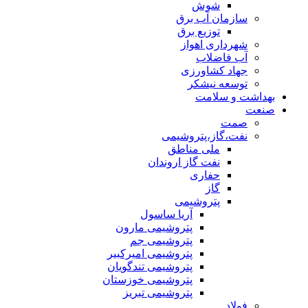
شوش
سازمان آب برق
توزیع برق
شهرداری اهواز
آب فاضلاب
جهاد کشاورزی
توسعه نیشکر
بهداشت و سلامت
صنعت
صمت
نفت،گاز،پتروشیمی
ملی مناطق
نفت گاز اروندان
حفاری
گاز
پتروشیمی
آریا ساسول
پتروشیمی مارون
پتروشیمی جم
پتروشیمی امیرکبیر
پتروشیمی تندگویان
پتروشیمی خوزستان
پتروشیمی تبریز
فولاد