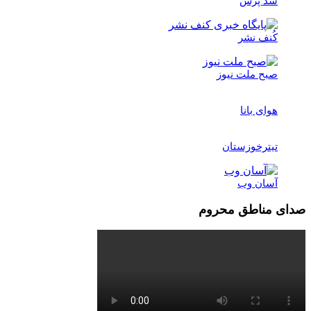
سد پرس
کُنف نشر
صبح ملت نیوز
هوای بانا
تیترخوزستان
آسان وب
صدای مناطق محروم