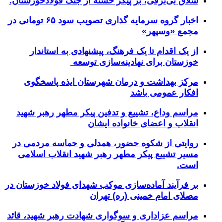
شلاق‌ بی‌برقی، بر پیکر خسته‌ از جنگ فولادخوزستان؛
اخبار گروه سرمایه گذاری تصویب سود ۶۵ تومانی در
مجمع «وسپهر»
از یک اقدام تا یک فرهنگ، پیشنهادی به استاندار
خوزستان برای نهادینه‌سازی توسعه
مرکز بهداشت و درمان شهرستان ایذه پاسخگوی
افکار عمومی باشد
مراسم وداع، تشییع و تدفین پیکر مطهر رهبر شهید
انقلاب و اعضای خانواده ایشان
روایتی از شکوه حضور، همدلی و حماسه مردمی در
مسیر تشییع پیکر مطهر رهبر شهید انقلاب اسلامی
است.
بر فرآیند آماده‌سازی موکب شهدای فولاد خوزستان در
مصلای امام خمینی (ره) تهران
مراسم عزاداری و سوگواری شهادت رهبر شهید، قائد