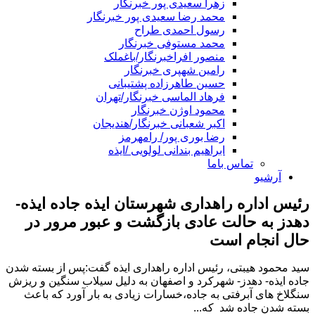
زهرا سعیدی پور خبرنگار
محمد رضا سعیدی پور خبرنگار
رسول احمدی طراح
محمد مستوفی خبرنگار
منصور افراخبرنگار/باغملک
رامین شهپری خبرنگار
حسین طاهرزاده پشتیبانی
فرهاد الماسی خبرنگار/تهران
محمود اوژن خبرنگار
اکبر شعبانی خبرنگار/هندیجان
رضا بوری پور/ رامهرمز
ابراهیم بندانی لولویی /ایذه
تماس باما
آرشیو
رئیس اداره راهداری شهرستان ایذه جاده ایذه-
دهدز به حالت عادی بازگشت و عبور مرور در
حال انجام است
سید محمود هیبتی، رئیس اداره راهداری ایذه گفت:پس از بسته شدن
جاده ایذه- دهدز- شهرکرد و اصفهان به دلیل سیلاب سنگین و ریزش
سنگلاخ های آبرفتی به جاده،خسارات زیادی به بار آورد که باعث
بسته شدن جاده شد که...