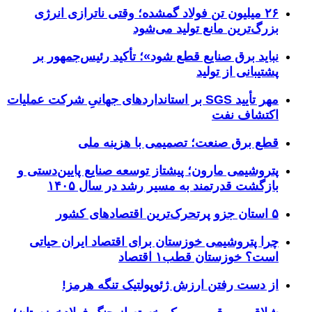
۲۶ میلیون تن فولاد گمشده؛ وقتی ناترازی انرژی
بزرگ‌ترین مانع تولید می‌شود
نباید برق صنایع قطع شود»؛ تأکید رئیس‌جمهور بر
پشتیبانی از تولید
مهر تأیید SGS بر استانداردهای جهانیِ شرکت عملیات
اکتشاف نفت
قطع برق صنعت؛ تصمیمی با هزینه ملی
پتروشیمی مارون؛ پیشتاز توسعه صنایع پایین‌دستی و
بازگشت قدرتمند به مسیر رشد در سال ۱۴۰۵
۵ استان جزو پرتحرک‌ترین اقتصاد‌های کشور
چرا پتروشیمی خوزستان برای اقتصاد ایران حیاتی
است؟ خوزستان قطب۱ اقتصاد
از دست رفتن ارزش ژئوپولتیک تنگه هرمز!