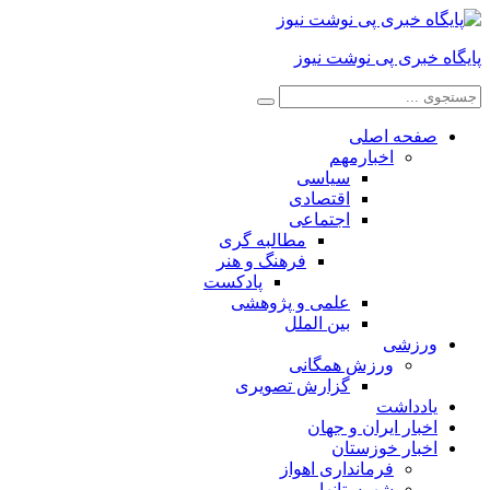
پایگاه خبری پی نوشت نیوز
صفحه اصلی
اخبارمهم
سیاسی
اقتصادی
اجتماعی
مطالبه گری
فرهنگ و هنر
پادکست
علمی و پژوهشی
بین الملل
ورزشی
ورزش همگانی
گزارش تصویری
یادداشت
اخبار ایران و جهان
اخبار خوزستان
فرمانداری اهواز
شهرستانها