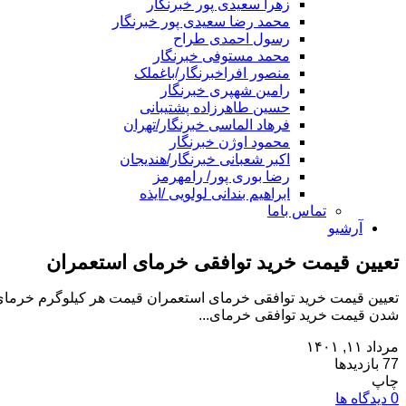
زهرا سعیدی پور خبرنگار
محمد رضا سعیدی پور خبرنگار
رسول احمدی طراح
محمد مستوفی خبرنگار
منصور افراخبرنگار/باغملک
رامین شهپری خبرنگار
حسین طاهرزاده پشتیبانی
فرهاد الماسی خبرنگار/تهران
محمود اوژن خبرنگار
اکبر شعبانی خبرنگار/هندیجان
رضا بوری پور/ رامهرمز
ابراهیم بندانی لولویی /ایذه
تماس باما
آرشیو
تعیین قیمت خرید توافقی خرمای استعمران
شدن قیمت خرید توافقی خرمای...
مرداد ۱۱, ۱۴۰۱
77 بازدیدها
چاپ
0 دیدگاه ها