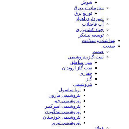
شوش
سازمان آب برق
توزیع برق
شهرداری اهواز
آب فاضلاب
جهاد کشاورزی
توسعه نیشکر
بهداشت و سلامت
صنعت
صمت
نفت،گاز،پتروشیمی
ملی مناطق
نفت گاز اروندان
حفاری
گاز
پتروشیمی
آریا ساسول
پتروشیمی مارون
پتروشیمی جم
پتروشیمی امیرکبیر
پتروشیمی تندگویان
پتروشیمی خوزستان
پتروشیمی تبریز
فولاد