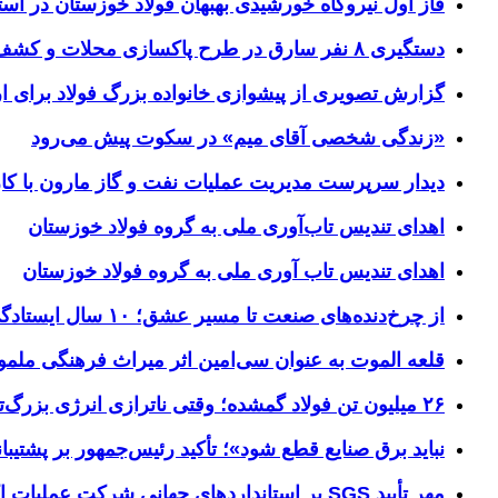
فاز اول نیروگاه خورشیدی بهبهان فولاد خوزستان در آستا
دستگیری ۸ نفر سارق در طرح پاکسازی محلات و کشف ۱۷ فقره سرقت
گزارش تصویری از پیشوازی خانواده بزرگ فولاد برای 
«زندگی شخصی آقای میم» در سکوت پیش می‌رود
دیدار سرپرست مدیریت عملیات نفت و گاز مارون با کار
اهدای تندیس تاب‌آوری ملی به گروه فولاد خوزستان
اهدای تندیس تاب آوری ملی به گروه فولاد خوزستان
از چرخ‌دنده‌های صنعت تا مسیر عشق؛ ۱۰ سال ایستادگی فولاد خوزستان در مرز چذابه
قلعه الموت به عنوان سی‌امین اثر میراث‌ فرهنگی ملم
۲۶ میلیون تن فولاد گمشده؛ وقتی ناترازی انرژی بزرگ‌ترین مانع تولید می‌شود
نباید برق صنایع قطع شود»؛ تأکید رئیس‌جمهور بر پشتیبانی
مهر تأیید SGS بر استانداردهای جهانیِ شرکت عملیات اکتشاف نفت