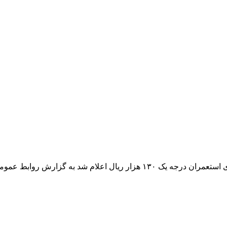
تعیین قیمت خرید توافقی خرمای استعمران قیمت هر کیلوگرم خرمای استعمران درج