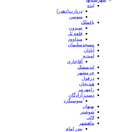
ایذه
دزپارت(دهدز)
سوسن
باغملک
صیدون
قلعه تل
میداوود
مسجدسلیمان
آبادان
امیدیه
آقاجاری
اندیمشک
خرمشهر
دزفول
هندیجان
رامهرمز
دست آزادگان
ُسوسنگرد
بهبهان
َشوشتر
لالی
ماهشهر
بندر امام