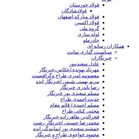
فولاد خوزستان
فولادشادگان
فولاد مبارکه اصفهان
فولاد اکسین
گروه ملی
لوله سازی
چادرملو
همکاران رسانه ای
سیاسیت گذاری سایت
خبرنگاران
عادل سعیدیپور
مهرداد بهوندی/عکاس،خبرنگار
معصومه امیری طراح وگرافیست
مریم بهمنی شیمن /خبرنگار ایذه
رضا باندری خبرنگار
مسلم سعیدی پور خبرنگار
حدیث احمدی طراح
مسلم احمدی/ قائم مقام
مجتبی کیانی طراح
فخرالدین طاهرزاده خبرنگار
محمدرضا حسینی /خبرنگار رشت
جمشید سعیدی پور /نمایندگی ایذه
محمود خواجوی طراح و خبرنگار