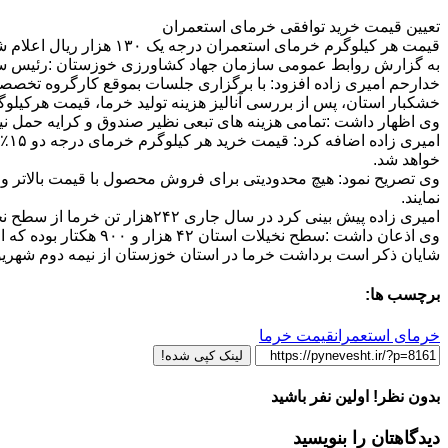
تعیین قیمت خرید توافقی خرمای استعمران
قیمت هر کیلوگرم خرمای استعمران درجه یک ۱۳۰ هزار ریال اعلام شد
به گزارش روابط عمومی سازمان جهاد کشاورزی خوزستان :رئیس ساز
خدارحم امیری زاده افزود: با برگزاری جلسات بموقع کارگروه تخصصی
خشکبار استان، پس از بررسی آنالیز هزینه تولید خرما، قیمت هرکیلوگرم خرمای استعم
وی اظهار داشت :تمامی هزینه های تبعی نظیر صندوق و کرایه حمل نیز 
خواهد شد.
وی تصریح نمود: هیچ محدودیتی برای فروش محصول با قیمت بالاتر وج
نمایند.
امیری زاده پیش بینی کرد در سال جاری ۲۴۲هزار تن خرما از سطح نخیلات استان برداشت شود.
وی اذعان داشت :سطح نخیلات استان ۴۲ هزار و ۹۰۰ هکتار بوده که از این میزان ، ۳۶ هزار و ۷۰۰ هکتار نخیلات مثمر و مابقی نخیلات جوان ناشی از توسعه جدید می باشند.
شایان ذکر است برداشت خرما در استان خوزستان از نیمه دوم شهریور
برچسب ها:
خرمای استعمران
قیمت خرما
لینک کپی شده!
بدون نظر! اولین نفر باشید
دیدگاهتان را بنویسید