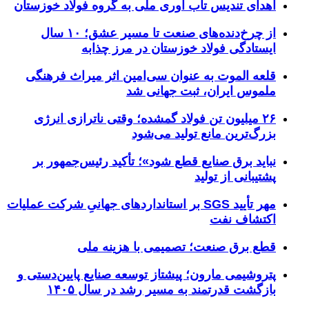
اهدای تندیس تاب آوری ملی به گروه فولاد خوزستان
از چرخ‌دنده‌های صنعت تا مسیر عشق؛ ۱۰ سال
ایستادگی فولاد خوزستان در مرز چذابه
قلعه الموت به عنوان سی‌امین اثر میراث‌ فرهنگی
ملموس ایران، ثبت جهانی شد
۲۶ میلیون تن فولاد گمشده؛ وقتی ناترازی انرژی
بزرگ‌ترین مانع تولید می‌شود
نباید برق صنایع قطع شود»؛ تأکید رئیس‌جمهور بر
پشتیبانی از تولید
مهر تأیید SGS بر استانداردهای جهانیِ شرکت عملیات
اکتشاف نفت
قطع برق صنعت؛ تصمیمی با هزینه ملی
پتروشیمی مارون؛ پیشتاز توسعه صنایع پایین‌دستی و
بازگشت قدرتمند به مسیر رشد در سال ۱۴۰۵