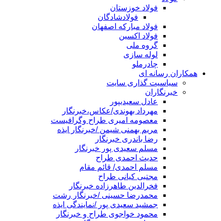
فولاد خوزستان
فولادشادگان
فولاد مبارکه اصفهان
فولاد اکسین
گروه ملی
لوله سازی
چادرملو
همکاران رسانه ای
سیاسیت گذاری سایت
خبرنگاران
عادل سعیدیپور
مهرداد بهوندی/عکاس،خبرنگار
معصومه امیری طراح وگرافیست
مریم بهمنی شیمن /خبرنگار ایذه
رضا باندری خبرنگار
مسلم سعیدی پور خبرنگار
حدیث احمدی طراح
مسلم احمدی/ قائم مقام
مجتبی کیانی طراح
فخرالدین طاهرزاده خبرنگار
محمدرضا حسینی /خبرنگار رشت
جمشید سعیدی پور /نمایندگی ایذه
محمود خواجوی طراح و خبرنگار