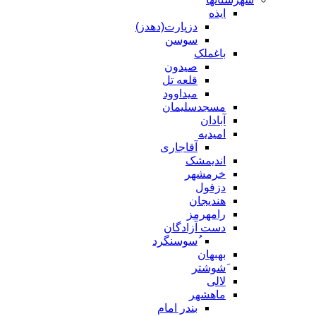
ایذه
دزپارت(دهدز)
سوسن
باغملک
صیدون
قلعه تل
میداوود
مسجدسلیمان
آبادان
امیدیه
آقاجاری
اندیمشک
خرمشهر
دزفول
هندیجان
رامهرمز
دست آزادگان
ُسوسنگرد
بهبهان
َشوشتر
لالی
ماهشهر
بندر امام