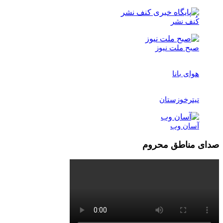
کُنف نشر
صبح ملت نیوز
هوای بانا
تیترخوزستان
آسان وب
صدای مناطق محروم