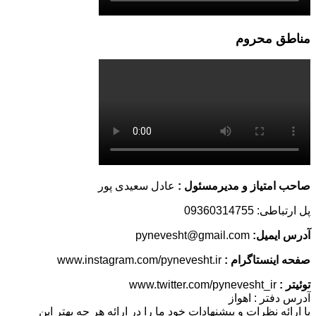
مناطق محروم
صاحب امتیاز و مدیرمسئول :
عادل سعیدی پور
پل ارتباطی: 09360314755
آدرس ایمیل:
pynevesht@gmail.com
صفحه اینستاگرام :
www.instagram.com/pynevesht.ir
توئیتر :
www.twitter.com/pynevesht_ir
آدرس دفتر : اهواز
با ارائه نظرات و پیشنهادات خود ما را در ارائه هر چه بهتر این