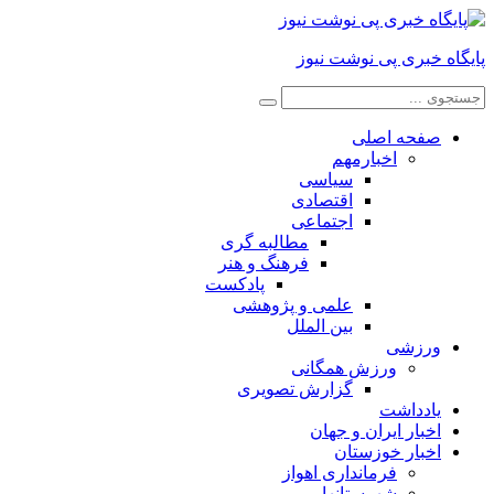
پایگاه خبری پی نوشت نیوز
صفحه اصلی
اخبارمهم
سیاسی
اقتصادی
اجتماعی
مطالبه گری
فرهنگ و هنر
پادکست
علمی و پژوهشی
بین الملل
ورزشی
ورزش همگانی
گزارش تصویری
یادداشت
اخبار ایران و جهان
اخبار خوزستان
فرمانداری اهواز
شهرستانها