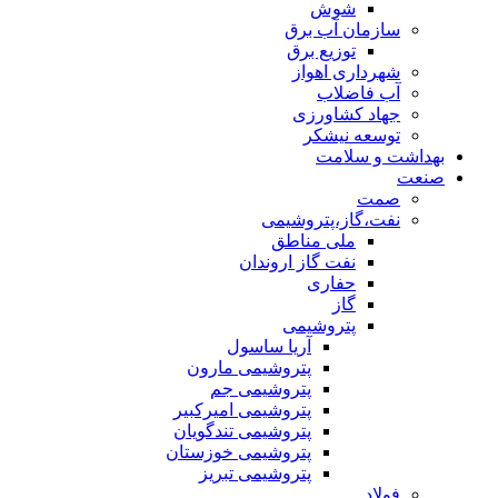
شوش
سازمان آب برق
توزیع برق
شهرداری اهواز
آب فاضلاب
جهاد کشاورزی
توسعه نیشکر
بهداشت و سلامت
صنعت
صمت
نفت،گاز،پتروشیمی
ملی مناطق
نفت گاز اروندان
حفاری
گاز
پتروشیمی
آریا ساسول
پتروشیمی مارون
پتروشیمی جم
پتروشیمی امیرکبیر
پتروشیمی تندگویان
پتروشیمی خوزستان
پتروشیمی تبریز
فولاد