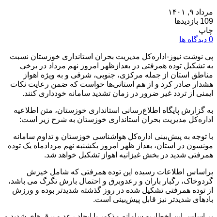
مرداد ۹, ۱۴۰۱
109 بازدیدها
چاپ
0 دیدگاه ها
پی نوشت نیوز-اداره‌کل مدیریت بحران استانداری خوزستان نسبت
به تشکیل توده همرفتی در بعدازظهر امروز نهم مرداد در برخی
مناطق استان از جمله مرکزی، جنوبی، شرقی و به ویژه اهواز
هشدار صادر کرد و از هم‌ استانی‌ها خواست که ضمن رعایت نکات
ایمنی از تردد غیر ضرور در زمان تشدید سامانه خودداری کنند.
به گزارش پایگاه اطلاع‌رسانی استانداری خوزستان، متن اطلاعیه
اداره‌کل مدیریت بحران استانداری خوزستان به شرح زیر است:
با توجه به پیش‌بینی اداره‌کل هواشناسی خوزستان و تداوم سامانه
مونسون در استان، بعداز ظهر امروز یکشنبه نهم مردادماه یک توده
همرفتی شدید در بخش غیزانیه اهواز تشکیل خواهد شد.
براساس اطلاعات رسیده این توده همرفتی که شامل خیزش
گردوخاک، رگبار باران و رعدوبرق و احتمال بارش تگرگ می باشد،
از توده همرفتی تشکیل شده در روز گذشته شدیدتر بوده و ورزش
بادهای شدیدتر نیز قابل پیش‌بینی است.
بر اساس این اخطاریه سامانه‌ مذکور با ایجاد رعد و برق های شدید و