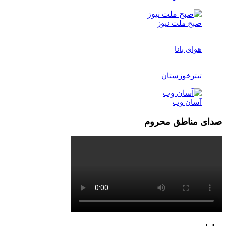
صبح ملت نیوز
هوای بانا
تیترخوزستان
آسان وب
صدای مناطق محروم