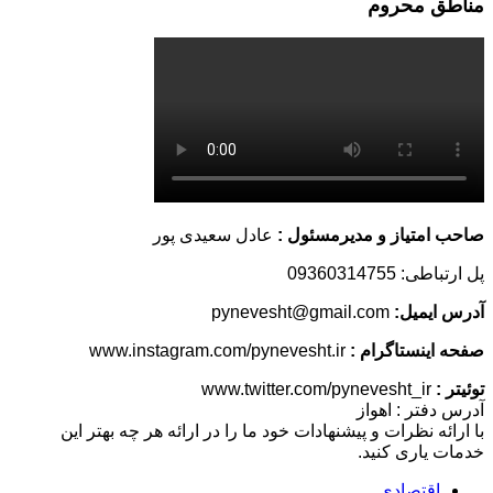
مناطق محروم
صاحب امتیاز و مدیرمسئول :
عادل سعیدی پور
پل ارتباطی: 09360314755
آدرس ایمیل:
pynevesht@gmail.com
صفحه اینستاگرام :
www.instagram.com/pynevesht.ir
توئیتر :
www.twitter.com/pynevesht_ir
آدرس دفتر : اهواز
با ارائه نظرات و پیشنهادات خود ما را در ارائه هر چه بهتر این
خدمات یاری کنید.
اقتصادی