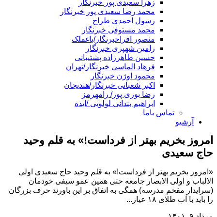
زهرا سعیدی پور خبرنگار
محمد رضا سعیدی پور خبرنگار
رسول احمدی طراح
محمد مستوفی خبرنگار
منصور افراخبرنگار/باغملک
رامین شهپری خبرنگار
حسین طاهرزاده پشتیبانی
فرهاد الماسی خبرنگار/تهران
محمود اوژن خبرنگار
اکبر شعبانی خبرنگار/هندیجان
رضا بوری پور/ رامهرمز
ابراهیم بندانی لولویی /ایذه
تماس باما
آرشیو
امروز بخریم بهتر از فرداست!» به قلم وحید
حاج سعیدی
«امروز بخریم بهتر از فرداست!» به قلم وحید حاج سعیدی اولی
الالباب و اولی الابصار جامعه حتی همین عمو سیفی خودمان
(سرایدار مفخم مدرسه) همگی به اتفاق بر این باورند حرف بزرگان
را باید با آب طلای ۱۸ عیار...
مرداد ۹, ۱۴۰۱