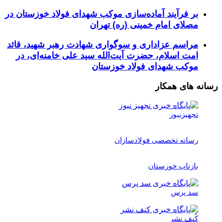
بر فرآیند آماده‌سازی موکب شهدای فولاد خوزستان در
مصلای امام خمینی (ره) تهران
مراسم عزاداری و سوگواری شهادت رهبر شهید، قائد
امت اسلام، حضرت آیت‌الله سید علی خامنه‌ای، در
موکب شهدای فولاد خوزستان
رسانه های همکار
تجهیزنیوز
رسانه تخصصی فولادسازان
بازتاب خوزستان
سد پرس
کُنف نشر