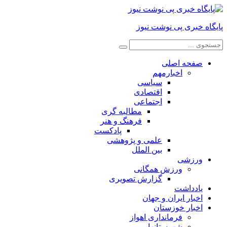
پایگاه خبری پی نوشت نیوز
صفحه اصلی
اخبارمهم
سیاسی
اقتصادی
اجتماعی
مطالبه گری
فرهنگ و هنر
پادکست
علمی و پژوهشی
بین الملل
ورزشی
ورزش همگانی
گزارش تصویری
یادداشت
اخبار ایران و جهان
اخبار خوزستان
فرمانداری اهواز
شهرستانها