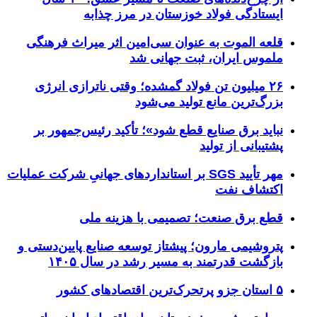
ایستادگی فولاد خوزستان در مرز چذابه
قلعه الموت به عنوان سی‌امین اثر میراث‌ فرهنگی
ملموس ایران، ثبت جهانی شد
۲۶ میلیون تن فولاد گمشده؛ وقتی ناترازی انرژی
بزرگ‌ترین مانع تولید می‌شود
نباید برق صنایع قطع شود»؛ تأکید رئیس‌جمهور بر
پشتیبانی از تولید
مهر تأیید SGS بر استانداردهای جهانیِ شرکت عملیات
اکتشاف نفت
قطع برق صنعت؛ تصمیمی با هزینه ملی
پتروشیمی مارون؛ پیشتاز توسعه صنایع پایین‌دستی و
بازگشت قدرتمند به مسیر رشد در سال ۱۴۰۵
۵ استان جزو پرتحرک‌ترین اقتصاد‌های کشور