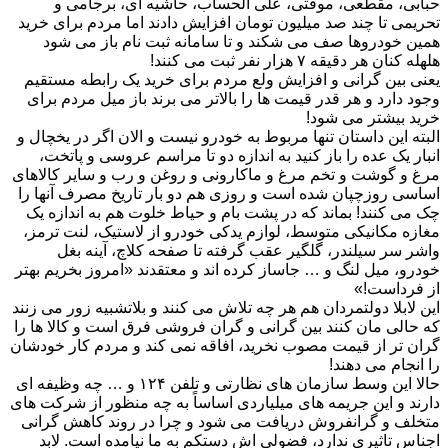
حبابی، مقطعی، موقتی، علی الحساب، حاشیه ای، برجامی و
تحریمی تا چند صد میلیون تومان افزایش دادند اما مردم برای خرید
همین خودروها صف می شکند و تا سامانه ثبت نام باز می شود
هلهله کنان هر دقیقه ۷ هزار نفر ثبت می کنند!
یعنی بین گرانی و افزایش ولع مردم برای خرید یک رابطه مستقیم
وجود دارد و هر قدر قیمت ها را بالاتر می برند باز میل مردم برای
خرید بیشتر می شود!
البته این داستان تنها مربوط به خودرو نیست و الان اگر در یخچال و
انبار یک عده را باز کنید به اندازه دو تا مراسم عروسی و پاتخت،
مرغ و گوشت و تخم مرغ و ماکارونی و روغن و رب و سایر کالاهای
اساسی روزچپان شده است و روزی هم دو بار تاریخ مصرف آنها را
چک می کنند! بماند که در پشت بام و حیاط خلوت هم به اندازه یک
مغازه مکانیکی متوسط، لوازم یدکی خودرو از لاستیک، لنت ترمز،
واشر سر سیلندر، گلگیر عقب گرفته تا صفحه کلاچ، آینه بغل
خودرو، میل لنگ و … جاساز کرده اند و معتقدند «امروز بخریم بهتر
از فرداست!»
این لابلا دولتمردان هم هر چه تلاش می کنند و بلاتشبیه زور می زنند
که حالی مان کنند بین گرانی و گران فروشی فرق است و کالا ها را
گران تر از قیمت مصوب نخرید، افاقه نمی کند و مردم کار خودشان
را انجام می دهند!
حالا این وسط سازمان های نظارتی و تلفن ۱۲۴ و … چه وظیفه ای
دارند و این جریمه های میلیاردی اساساً به چه منظور از شرکت های
متخلف و گرانفروش دریافت می شود و چرا در روند کاهش گرانی
اجناس تاثیری ندارد، فضولی اش دستکم به ما نیامده است. لابد