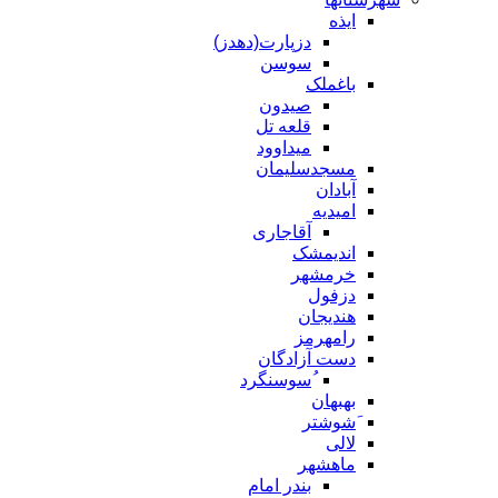
ایذه
دزپارت(دهدز)
سوسن
باغملک
صیدون
قلعه تل
میداوود
مسجدسلیمان
آبادان
امیدیه
آقاجاری
اندیمشک
خرمشهر
دزفول
هندیجان
رامهرمز
دست آزادگان
ُسوسنگرد
بهبهان
َشوشتر
لالی
ماهشهر
بندر امام