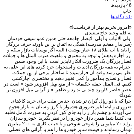
46 بازدیدها
چاپ
0 دیدگاه ها
«امروز بخریم بهتر از فرداست!»
به قلم وحید حاج سعیدی
اولی الالباب و اولی الابصار جامعه حتی همین عمو سیفی خودمان
(سرایدار مفخم مدرسه) همگی به اتفاق بر این باورند حرف بزرگان
را باید با آب طلای ۱۸ عیار نوشت ( البته اگر نوسانات بازار سکه و
ارز اجازه بدهند) و توجه به محتوی و ماهیت ضرب المثل ها و جملات
قصار بزرگان یک ضرورت انکار ناپذیر است. با این وجود ضمن
احترام به همه بزرگان ادبیات و استخوان خرد کرده های این علم، به
نظر می رسد وقت آن فرارسیده تا ساختار برخی از این جملات
قصار و نصایح پندآموز را کمی تغییر دهیم و مختصری آچارکشی
کنیم. فی المثل جمله حکیمانه « از منع میل افزونتر شود.» است در
عصر حاضر کاربرد چندانی ندارد و ظاهراً «از گرانی میل افزون تر
شود!»
چرا که با دو ریال گران تر شدن اجناس ملت برای خرید کالاهای
ضروری و ایضاً غیر ضروری هشیوار با گرز و سنان به بازار هجوم
می آوردند و چشم بازار را به جای کور کردن به صورت کامل تخلیه
می کنند! شما همین بازار خودرو را در نظر بگیرید. خودرو سازان
پراید ۲۰ میلیونی را شوخی شوخی و با حباب کاری به ۲۰۰ میلیون
تومان رساندند و قیمت سایر خودرو ها را هم با گرانی های فصلی،