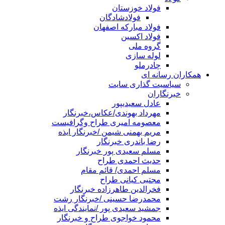
فولاد خوزستان
فولادشادگان
فولاد مبارکه اصفهان
فولاد اکسین
گروه ملی
لوله سازی
چادرملو
همکاران رسانه ای
سیاسیت گذاری سایت
خبرنگاران
عادل سعیدیپور
مهرداد بهوندی/عکاس،خبرنگار
معصومه امیری طراح وگرافیست
مریم بهمنی شیمن /خبرنگار ایذه
رضا باندری خبرنگار
مسلم سعیدی پور خبرنگار
حدیث احمدی طراح
مسلم احمدی/ قائم مقام
مجتبی کیانی طراح
فخرالدین طاهرزاده خبرنگار
محمدرضا حسینی /خبرنگار رشت
جمشید سعیدی پور /نمایندگی ایذه
محمود خواجوی طراح و خبرنگار