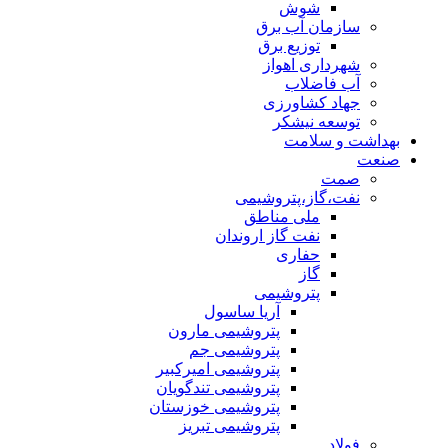
شوش
سازمان آب برق
توزیع برق
شهرداری اهواز
آب فاضلاب
جهاد کشاورزی
توسعه نیشکر
بهداشت و سلامت
صنعت
صمت
نفت،گاز،پتروشیمی
ملی مناطق
نفت گاز اروندان
حفاری
گاز
پتروشیمی
آریا ساسول
پتروشیمی مارون
پتروشیمی جم
پتروشیمی امیرکبیر
پتروشیمی تندگویان
پتروشیمی خوزستان
پتروشیمی تبریز
فولاد