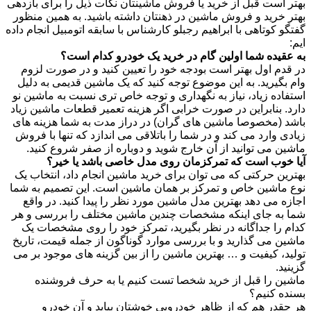
ست قبل از خرید یا فروش ماشینتان نکات ذیل را برای بازدهی
رید و فروش ماشین در ذهنتان داشته باشید. به همین منظور
کوتاهی با ابراهیم رجبلو کارشناس با سابقه اتومبیل انجام داده
ده شما اولین گام در خرید یک خودرو کدام است؟
 اول بهتر است بودجه خود را تعیین کنید و در صورت لزوم
یرید. به این موضوع توجه کنید که یک ماشین قدیمی به دلیل
ه زیاد، نیاز به نگهداری و توجه خاص تری نسبت به ماشین نو
بنابراین در صورت خرابی اگر هزینه تعمیر قطعات ماشین زیاد
مخصوصا ماشین های گران) در دراز مدت به شما هزینه های
وارد می کند و در شما را باتلاقی می اندازد که تنها با فروش
می توانید از آن خارج شوید و دوباره از صفر شروع کنید.
ب است که تمرکزمان روی مدل خاصی باشد یا خیر؟
 حرکتی که می توان برای خرید ماشین انجام داد، انتخاب یک
شین خاص و تمرکز بر همان ماشین است. این تصمیم به شما
می دهد بهترین مدل ماشین مورد نظر را پیدا کنید. در واقع
 جای اینکه مشخصات چندین ماشین مختلف را بررسی و هر
ا جداگانه در نظر بگیرید، تمرکز خود را روی مشخصات یک
می گذارید و با بررسی موارد گوناگون از جمله قیمت، تاریخ
 کیفیت و … بهترین ماشین را از بین گزینه های موجود بر می
را قبل از خرید شخصا تست کنیم یا به حرف فروشنده
کنیم؟
ر هم که از ظاهر خودرویی خوشتان بیاید و آن خودرو