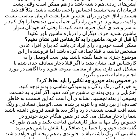
ای زیادی هم داشته باشد باز هم ممکن است وقتی پشت
آن می‌¬نشینید احساس راحتی نداشته باشید. مثلاً قد بلند
 و اتاق خودرو برای نشستن شما پشت فرمان مناسب نیست
 می‌شوید. در حین رانندگی حتماً تمامی دنده‌¬ها را چک کنید و
و صدای کمک فنرها دقت کنید. تا وقتی که خودتان سوار
نشدید حرف دیگران را درباره ماشین باور نکنید!
ل از خرید، ماشین را به کارشناس فنی نشان دهیم؟
ست خودرو دارای ایراداتی باشد که برای افراد عادی
باشد، یا قبلا تصادف کرده باشد اما فروشنده از این
چیزی به شما نگفته باشد. بهتر است اتومبیل را به
س فنی نشان دهید تا اگر قبلا دچار تصادف جدی شده یا
نی دارد، پیش از معامله متوجه شوید و با آگاهی در مورد
معامله تصمیم بگیرید.
ص بدنه خودرو چه نکاتی را باید لحاظ کرد؟
دگی، زنگ زدگی و پوسیدگی شاسی و بدنه توجه کنید.
ایی را روی بدنه ی ماشین حرکت دهید. اگر آهنربا به قسمت
از بدنه نچسبید، نشانه ی آن است که این قسمت به خاطر
از بین رفته و با بَتونه پر شده است. اتومبیل تصادفی و رنگ
فت قیمت شدیدی دارد و اگر بعد ها قصد فروش داشته باشید
 دچار مشکل می کند. در ضمن هنگام خرید خودرو در
نگ تنها به نظر کارشناس قناعت نکنید و همان طور که
د، خودرو را حتماً نزد صافکار یا نقاش ماشین هم ببرید.
 که رنگ داشته باشد، جلوبندی به هم ریخته ای خواهد داشت