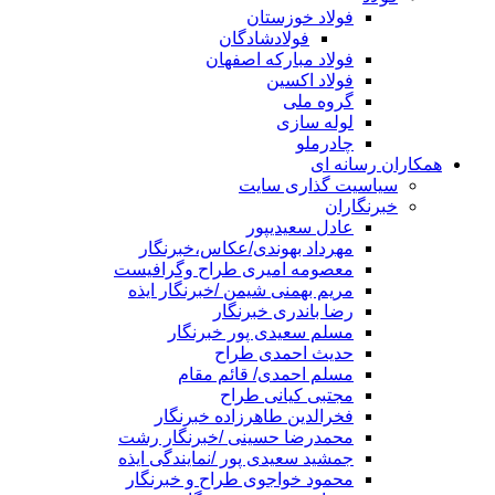
فولاد خوزستان
فولادشادگان
فولاد مبارکه اصفهان
فولاد اکسین
گروه ملی
لوله سازی
چادرملو
همکاران رسانه ای
سیاسیت گذاری سایت
خبرنگاران
عادل سعیدیپور
مهرداد بهوندی/عکاس،خبرنگار
معصومه امیری طراح وگرافیست
مریم بهمنی شیمن /خبرنگار ایذه
رضا باندری خبرنگار
مسلم سعیدی پور خبرنگار
حدیث احمدی طراح
مسلم احمدی/ قائم مقام
مجتبی کیانی طراح
فخرالدین طاهرزاده خبرنگار
محمدرضا حسینی /خبرنگار رشت
جمشید سعیدی پور /نمایندگی ایذه
محمود خواجوی طراح و خبرنگار