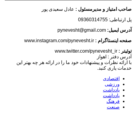
متیاز و مدیرمسئول :
عادل سعیدی پور
09360314755
یمیل:
pynevesht@gmail.com
ینستاگرام :
www.instagram.com/pynevesht.ir
www.twitter.com/pynevesht_ir
فتر : اهواز
ه نظرات و پیشنهادات خود ما را در ارائه هر چه بهتر این
یاری کنید.
اقتصادی
ورزشی
یادداشت
یادداشت
فرهنگ
صنعت