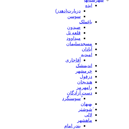
ایذه
دزپارت(دهدز)
سوسن
باغملک
صیدون
قلعه تل
میداوود
مسجدسلیمان
آبادان
امیدیه
آقاجاری
اندیمشک
خرمشهر
دزفول
هندیجان
رامهرمز
دست آزادگان
ُسوسنگرد
بهبهان
َشوشتر
لالی
ماهشهر
بندر امام