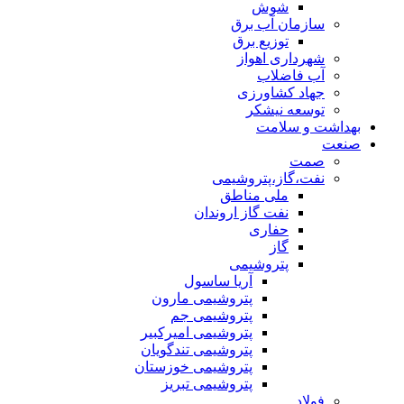
شوش
سازمان آب برق
توزیع برق
شهرداری اهواز
آب فاضلاب
جهاد کشاورزی
توسعه نیشکر
بهداشت و سلامت
صنعت
صمت
نفت،گاز،پتروشیمی
ملی مناطق
نفت گاز اروندان
حفاری
گاز
پتروشیمی
آریا ساسول
پتروشیمی مارون
پتروشیمی جم
پتروشیمی امیرکبیر
پتروشیمی تندگویان
پتروشیمی خوزستان
پتروشیمی تبریز
فولاد