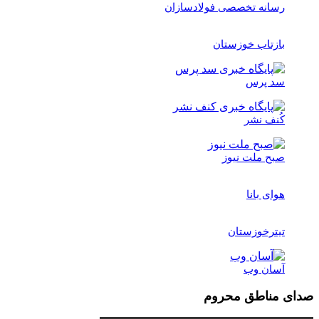
رسانه تخصصی فولادسازان
بازتاب خوزستان
سد پرس
کُنف نشر
صبح ملت نیوز
هوای بانا
تیترخوزستان
آسان وب
مناطق محروم