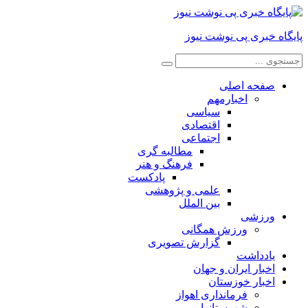
 خبری پی نوشت نیوز
صفحه اصلی
اخبارمهم
سیاسی
اقتصادی
اجتماعی
مطالبه گری
فرهنگ و هنر
پادکست
علمی و پژوهشی
بین الملل
ورزشی
ورزش همگانی
گزارش تصویری
یادداشت
اخبار ایران و جهان
اخبار خوزستان
فرمانداری اهواز
شهرستانها