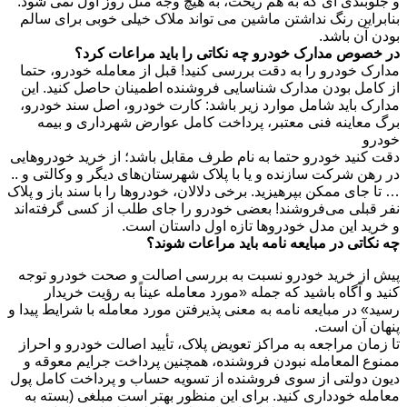
ندی ای که به هم ریخت، به هیچ وجه مثل روز اول نمی شود.
ین رنگ نداشتن ماشین می تواند ملاک خیلی خوبی برای سالم
ن باشد.
ص مدارک خودرو چه نکاتی را باید مراعات کرد؟
خودرو را به دقت بررسی کنید! قبل از معامله خودرو، حتما
ل بودن مدارک شناسایی فروشنده اطمینان حاصل کنید. این
باید شامل موارد زیر باشد: کارت خودرو، اصل سند خودرو،
اینه فنی معتبر، پرداخت کامل عوارض شهرداری و بیمه
ید خودرو حتما به نام طرف مقابل باشد؛ از خرید خودروهایی
 شرکت سازنده و یا با پلاک شهرستان‌های دیگر و وکالتی و ..
ای ممکن بپرهیزید. برخی دلالان، خودروها را با سند باز و پلاک
لی می‌فروشند! بعضی خودرو را جای طلب از کسی گرفته‌اند
 این مدل خودروها تازه اول داستان است.
تی در مبایعه نامه باید مراعات شوند؟
 خرید خودرو نسبت به بررسی اصالت و صحت خودرو توجه
 آگاه باشید که جمله «مورد معامله عیناً به رؤیت خریدار
در مبایعه نامه به معنی پذیرفتن مورد معامله با شرایط پیدا و
آن است.
ن مراجعه به مراکز تعویض پلاک، تأیید اصالت خودرو و احراز
المعامله نبودن فروشنده، همچنین پرداخت جرایم معوقه و
ولتی از سوی فروشنده از تسویه حساب و پرداخت کامل پول
 خودداری کنید. برای این منظور بهتر است مبلغی (بسته به