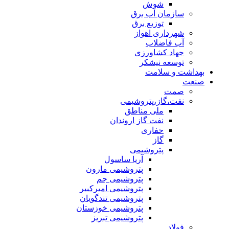
شوش
سازمان آب برق
توزیع برق
شهرداری اهواز
آب فاضلاب
جهاد کشاورزی
توسعه نیشکر
بهداشت و سلامت
صنعت
صمت
نفت،گاز،پتروشیمی
ملی مناطق
نفت گاز اروندان
حفاری
گاز
پتروشیمی
آریا ساسول
پتروشیمی مارون
پتروشیمی جم
پتروشیمی امیرکبیر
پتروشیمی تندگویان
پتروشیمی خوزستان
پتروشیمی تبریز
فولاد