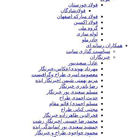
فولاد خوزستان
فولادشادگان
فولاد مبارکه اصفهان
فولاد اکسین
گروه ملی
لوله سازی
چادرملو
همکاران رسانه ای
سیاسیت گذاری سایت
خبرنگاران
عادل سعیدیپور
مهرداد بهوندی/عکاس،خبرنگار
معصومه امیری طراح وگرافیست
مریم بهمنی شیمن /خبرنگار ایذه
رضا باندری خبرنگار
مسلم سعیدی پور خبرنگار
حدیث احمدی طراح
مسلم احمدی/ قائم مقام
مجتبی کیانی طراح
فخرالدین طاهرزاده خبرنگار
محمدرضا حسینی /خبرنگار رشت
جمشید سعیدی پور /نمایندگی ایذه
محمود خواجوی طراح و خبرنگار