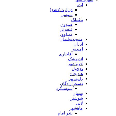
ایذه
دزپارت(دهدز)
سوسن
باغملک
صیدون
قلعه تل
میداوود
مسجدسلیمان
آبادان
امیدیه
آقاجاری
اندیمشک
خرمشهر
دزفول
هندیجان
رامهرمز
دست آزادگان
ُسوسنگرد
بهبهان
َشوشتر
لالی
ماهشهر
بندر امام