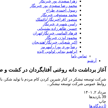
زهرا سعیدی پور خبرنگار
محمد رضا سعیدی پور خبرنگار
رسول احمدی طراح
محمد مستوفی خبرنگار
منصور افراخبرنگار/باغملک
رامین شهپری خبرنگار
حسین طاهرزاده پشتیبانی
فرهاد الماسی خبرنگار/تهران
محمود اوژن خبرنگار
اکبر شعبانی خبرنگار/هندیجان
رضا بوری پور/ رامهرمز
ابراهیم بندانی لولویی /ایذه
تماس باما
آرشیو
آغاز برداشت دانه‌ روغنی آفتابگردان در کشت و
شرکت توسعه نیشکر در کنار شیرین کردن کام مردم با تولید شکر، با
روابط عمومی شرکت توسعه نیشکر...
مرداد ۲, ۱۴۰۱
39 بازدیدها
چاپ
0 دیدگاه ها